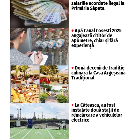
salariile acordate ilegal la
Primăria Săpata
+
Apă Canal Coșești 2025
angajează cititor de
apometre, chiar și fără
experiență
+
Două decenii de tradiție
culinară la Casa Argeșeană
Tradițional
+
La Căteasca, au fost
instalate două stații de
reîncărcare a vehiculelor
electrice