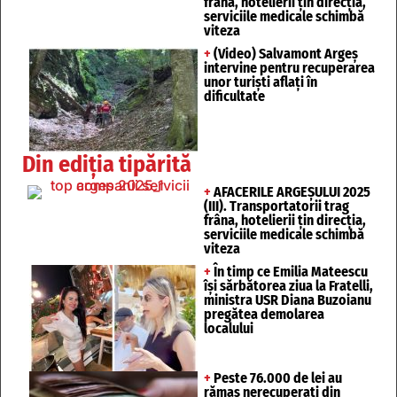
frâna, hotelierii țin direcția,
serviciile medicale schimbă
viteza
+
(Video) Salvamont Argeș
intervine pentru recuperarea
unor turişti aflaţi în
dificultate
Din ediția tipărită
+
AFACERILE ARGEȘULUI 2025
(III). Transportatorii trag
frâna, hotelierii țin direcția,
serviciile medicale schimbă
viteza
+
În timp ce Emilia Mateescu
își sărbătorea ziua la Fratelli,
ministra USR Diana Buzoianu
pregătea demolarea
localului
+
Peste 76.000 de lei au
rămas nerecuperați din