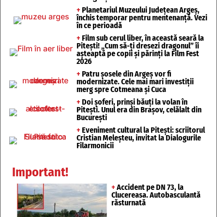
+
Planetariul Muzeului Județean Argeș,
închis temporar pentru mentenanță. Vezi
în ce perioadă
+
Film sub cerul liber, în această seară la
Pitești! „Cum să-ți dresezi dragonul” îi
așteaptă pe copii și părinți la Film Fest
2026
+
Patru șosele din Argeș vor fi
modernizate. Cele mai mari investiții
merg spre Cotmeana și Cuca
+
Doi șoferi, prinși băuți la volan în
Pitești. Unul era din Brașov, celălalt din
București
+
Eveniment cultural la Pitești: scriitorul
Cristian Meleșteu, invitat la Dialogurile
Filarmonicii
Important!
+
Accident pe DN 73, la
Clucereasa. Autobasculantă
răsturnată