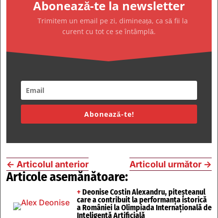
Abonează-te la newsletter
Trimitem un email pe zi, dimineața, ca să fii la
curent cu tot ce se întâmplă.
Abonează-te!
←
Articolul anterior
Articolul următor
→
Articole asemănătoare:
+
Deonise Costin Alexandru, piteșteanul
care a contribuit la performanța istorică
a României la Olimpiada Internațională de
Inteligență Artificială