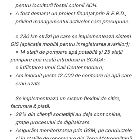
pentru locuitorii fostei colonii ACH.
A fost demarat un proiect finanțat prin B.E.R.D.,
privind managementul activelor care presupune:
» 230 km străzi pe care se implementează sistem
GIS (aplicație mobilă pentru înregistrarea avariilor);
» 14 stații de pompare apă potabilă și 25 stații
pompare apă uzată introduse în SCADA;
» înființarea unui Call Center modern;
Am înlocuit peste 12.000 de contoare de apă care
erau uzate.
Se implementează un sistem flexibil de citire,
facturare & plată.
28% din clienții societății au deja cont online,
graţie procesului de digitalizare.
Asigurăm monitorizarea prin GSM, pe conductele
și în stațiile de repompare din Zona Metropolitană