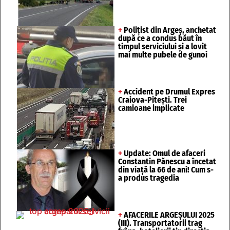
+
Polițist din Argeș, anchetat
după ce a condus băut în
timpul serviciului și a lovit
mai multe pubele de gunoi
+
Accident pe Drumul Expres
Craiova-Pitești. Trei
camioane implicate
+
Update: Omul de afaceri
Constantin Pănescu a încetat
din viață la 66 de ani! Cum s-
a produs tragedia
+
AFACERILE ARGEȘULUI 2025
(III). Transportatorii trag