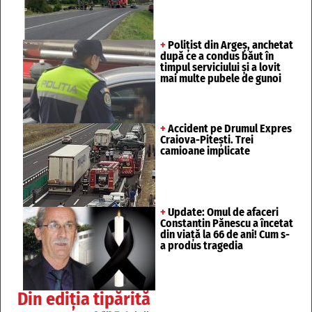
+
Polițist din Argeș, anchetat
după ce a condus băut în
timpul serviciului și a lovit
mai multe pubele de gunoi
+
Accident pe Drumul Expres
Craiova-Pitești. Trei
camioane implicate
+
Update: Omul de afaceri
Constantin Pănescu a încetat
din viață la 66 de ani! Cum s-
a produs tragedia
Din ediția tipărită