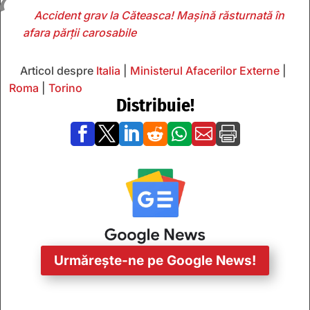
Accident grav la Căteasca! Mașină răsturnată în
afara părții carosabile
Articol despre
Italia
|
Ministerul Afacerilor Externe
|
Roma
|
Torino
Distribuie!







Urmărește-ne pe Google News!