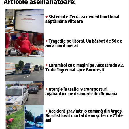
Articole asemănătoare:
+
Sistemul e-Terra va deveni funcțional
săptămâna viitoare
+
Tragedie pe litoral. Un bărbat de 56 de
ani a murit înecat
+
Carambol cu 6 mașini pe Autostrada A2.
Trafic îngreunat spre București
+
Atenție în trafic! 9 transporturi
agabaritice pe drumurile din România
+
Accident grav într-o comună din Argeș.
Biciclist lovit mortal de un șofer de 71 de
ani