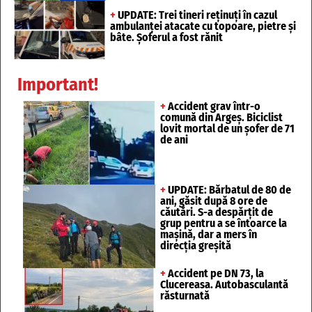
+
UPDATE: Trei tineri reținuți în cazul
ambulanței atacate cu topoare, pietre și
bâte. Șoferul a fost rănit
Important!
+
Accident grav într-o
comună din Argeș. Biciclist
lovit mortal de un șofer de 71
de ani
+
UPDATE: Bărbatul de 80 de
ani, găsit după 8 ore de
căutări. S-a despărțit de
grup pentru a se întoarce la
mașină, dar a mers în
direcția greșită
+
Accident pe DN 73, la
Clucereasa. Autobasculantă
răsturnată