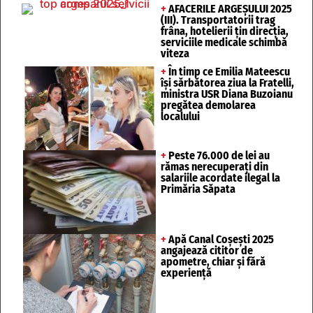
+
AFACERILE ARGEȘULUI 2025
(III). Transportatorii trag
frâna, hotelierii țin direcția,
serviciile medicale schimbă
viteza
+
În timp ce Emilia Mateescu
își sărbătorea ziua la Fratelli,
ministra USR Diana Buzoianu
pregătea demolarea
localului
+
Peste 76.000 de lei au
rămas nerecuperați din
salariile acordate ilegal la
Primăria Săpata
+
Apă Canal Coșești 2025
angajează cititor de
apometre, chiar și fără
experiență