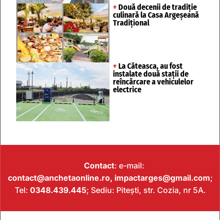
+
Două decenii de tradiție
culinară la Casa Argeșeană
Tradițional
+
La Căteasca, au fost
instalate două stații de
reîncărcare a vehiculelor
electrice
Contact
: e-mail:
contact@anchetaonline.ro,
impactarges@gmail.com
;
Tel:
0348.439.445
; Sediu: Pitești, str. Cozia, nr 5A.