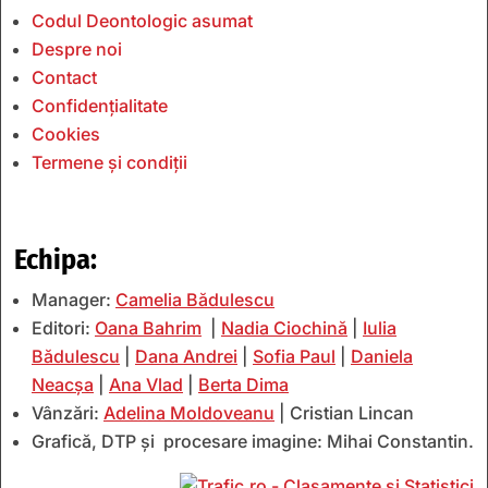
Codul Deontologic asumat
Despre noi
Contact
Confidențialitate
Cookies
Termene și condiții
Echipa:
Manager:
Camelia Bădulescu
Editori:
Oana Bahrim
|
Nadia Ciochină
|
Iulia
Bădulescu
|
Dana Andrei
|
Sofia Paul
|
Daniela
Neacșa
|
Ana Vlad
|
Berta Dima
Vânzări:
Adelina Moldoveanu
| Cristian Lincan
Grafică, DTP și procesare imagine: Mihai Constantin.