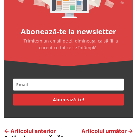
Abonează-te la newsletter
Trimitem un email pe zi, dimineața, ca să fii la
curent cu tot ce se întâmplă.
Abonează-te!
←
Articolul anterior
Articolul următor
→