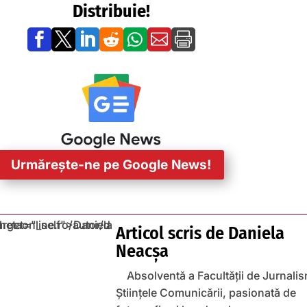
Distribuie!







Urmărește-ne pe Google News!
Articol scris de
Daniela
Neacșa
Absolventă a Facultății de Jurnalis
Științele Comunicării, pasionată de