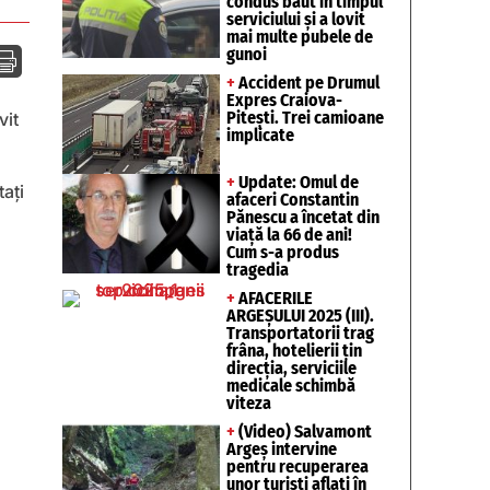
condus băut în timpul
serviciului și a lovit
mai multe pubele de
gunoi

+
Accident pe Drumul
Expres Craiova-
Pitești. Trei camioane
vit
implicate
+
Update: Omul de
ați
afaceri Constantin
Pănescu a încetat din
viață la 66 de ani!
Cum s-a produs
tragedia
+
AFACERILE
ARGEȘULUI 2025 (III).
Transportatorii trag
frâna, hotelierii țin
direcția, serviciile
medicale schimbă
viteza
+
(Video) Salvamont
Argeș intervine
pentru recuperarea
unor turişti aflaţi în