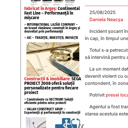
Fabricat în Argeș:
Continental
25/08/2025
Fast Line – Performanță în
mișcare
Daniela Neacșa
+
INTERNAȚIONAL LAZĂR COMPANY –
un brand românesc construit în Argeș și
Incident șocant în 
dezvoltat prin performanță
în cap, în timpul un
+
GIC – TRADIȚIE, INVESTIȚII, INOVAȚIE
Totul s-a petrecut
să intervină pentru a
La un moment dat, 
devenit violent cu oa
Construcții & imobiliare:
SEGA
contondent, în zona
PROIECT 2008 oferă soluții
personalizate pentru fiecare
proiect
Potrivit
presei loc
+
Construiește cu VECTRUM! Soluții
eficiente pentru orice proiect!
Agentul a fost tran
+
VALAH CONSTRUCT GRUP –
Experiență și performanță în construcții
starea acestuia este