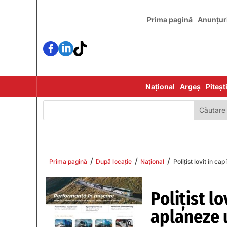
Prima pagină
Anunțur



Național
Argeș
Piteșt
/
/
/
Prima pagină
După locație
Național
Polițist lovit în ca
Polițist lo
aplaneze u