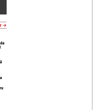
r
→
ada
t
pă
la
ru