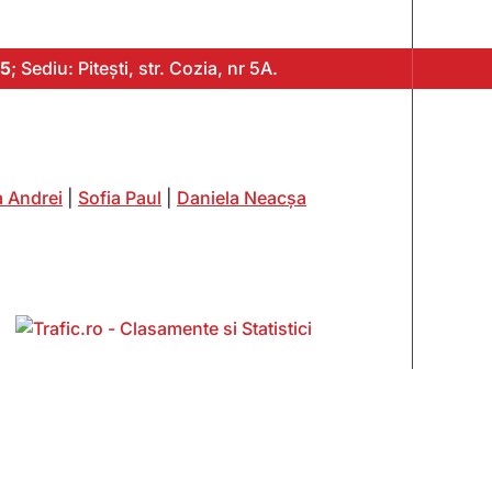
5
; Sediu: Pitești, str. Cozia, nr 5A.
 Andrei
|
Sofia Paul
|
Daniela Neacșa