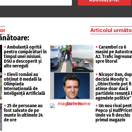
ior
Articolul următo
ănătoare:
+
Ambulanță oprită
+
Carambol cu 6
pentru cumpărături în
mașini pe Autostr
timpul unei misiuni.
A2. Trafic îngreuna
DSU a descoperit și
spre litoral
alte nereguli
+
Elevii români au
+
Nicușor Dan, du
obținut 8 medalii la
decizia Moody’s:
Olimpiada
„Obiectivele pot fi
Internațională de
atinse doar dacă
Inteligență Artificială
partidele renunță 
agendele politice”
+
25 de persoane au
+
Un nou rival pent
fost salvate de pe
Pepco și HalfPrice!
munte în ultimele 24
Unde va fi deschis
de ore
primul magazin