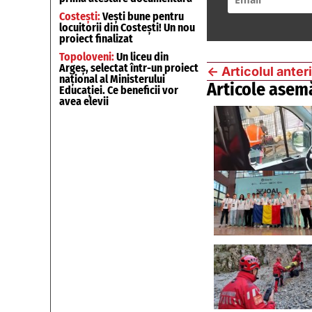
Costești:
Vești bune pentru
locuitorii din Costești! Un nou
proiect finalizat
Topoloveni:
Un liceu din
Argeș, selectat într-un proiect
←
Articolul anter
național al Ministerului
Articole asem
Educației. Ce beneficii vor
avea elevii