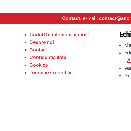
Contact
: e-mail:
contact@anch
Ech
Codul Deontologic asumat
Despre noi
Ma
Contact
Edi
Confidențialitate
|
A
Cookies
Vâ
Termene și condiții
Gr