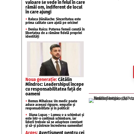
valoare se vede în felul în care
rămâi om, indiferent de locul
în care ajungi
+
Raluca Dănălache: Sinceritatea este
prima calitate care ajută pe oricine!
+
Denisa Raicu: Puterea femeii constă în
libertatea de a rămâne fidelă propriei
identități
Noua generație:
Cătălin
Mîndroc: Leadershipul începe
cu responsabilitatea față de
oameni
+
Remus Mihalcea: Un medic poate
aduce aceeași rigoare, empatie și
responsabilitate și în politică!
+
Diana Lupaș – Lumea s-a schimbat și
este într-o continuă schimbare, iar
liderii trebuie să se adapteze constant
și să-și păstreze încrederea oamenilor!
Argeș:
Avertisment pentru cei