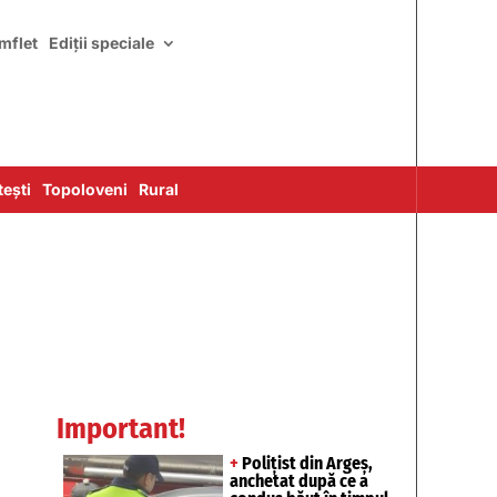
mflet
Ediții speciale
ești
Topoloveni
Rural
Important!
+
Polițist din Argeș,
anchetat după ce a