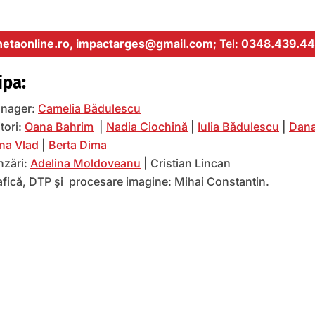
etaonline.ro,
impactarges@gmail.com
; Tel:
0348.439.44
ipa:
nager:
Camelia Bădulescu
tori:
Oana Bahrim
|
Nadia Ciochină
|
Iulia Bădulescu
|
Dana
na Vlad
|
Berta Dima
nzări:
Adelina Moldoveanu
| Cristian Lincan
afică, DTP și procesare imagine: Mihai Constantin.