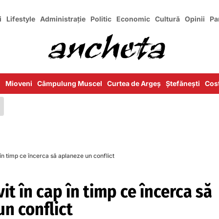
i
Lifestyle
Administrație
Politic
Economic
Cultură
Opinii
Pa
i
Mioveni
Câmpulung Muscel
Curtea de Argeș
Ștefănești
Cost
p în timp ce încerca să aplaneze un conflict
vit în cap în timp ce încerca să
n conflict