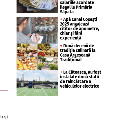
salariile acordate
ilegal la Primăria
Săpata
+
Apă Canal Coșești
2025 angajează
cititor de apometre,
chiar și fără
experiență
+
Două decenii de
tradiție culinară la
Casa Argeșeană
Tradițional
+
La Căteasca, au fost
instalate două stații
de reîncărcare a
vehiculelor electrice
m și