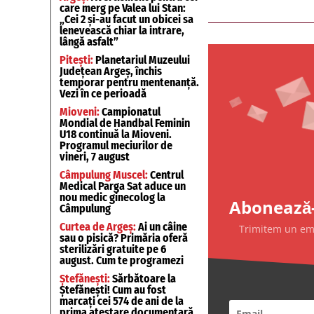
care merg pe Valea lui Stan:
„Cei 2 și-au facut un obicei sa
lenevească chiar la intrare,
lângă asfalt”
Pitești:
Planetariul Muzeului
Județean Argeș, închis
temporar pentru mentenanță.
Vezi în ce perioadă
Mioveni:
Campionatul
Mondial de Handbal Feminin
U18 continuă la Mioveni.
Programul meciurilor de
vineri, 7 august
Câmpulung Muscel:
Centrul
Medical Parga Sat aduce un
nou medic ginecolog la
Abonează-
Câmpulung
Curtea de Argeș:
Ai un câine
Trimitem un emai
sau o pisică? Primăria oferă
sterilizări gratuite pe 6
august. Cum te programezi
Ștefănești:
Sărbătoare la
Ștefănești! Cum au fost
marcați cei 574 de ani de la
prima atestare documentară