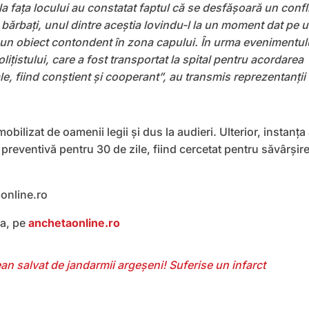
i la faţa locului au constatat faptul că se desfăşoară un confl
 bărbaţi, unul dintre aceştia lovindu-l la un moment dat pe 
cu un obiect contondent în zona capului. În urma evenimentul
oliţistului, care a fost transportat la spital pentru acordarea
ale, fiind conştient şi cooperant”, au transmis reprezentanții 
obilizat de oamenii legii și dus la audieri. Ulterior, instanța
preventivă pentru 30 de zile, fiind cercetat pentru săvârșir
bonline.ro
ea, pe
anchetaonline.ro
an salvat de jandarmii argeșeni! Suferise un infarct