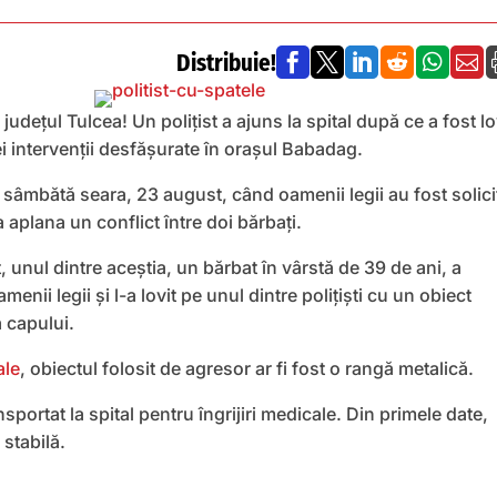
Distribuie!






județul Tulcea! Un polițist a ajuns la spital după ce a fost lo
ei intervenții desfășurate în orașul Babadag.
 sâmbătă seara, 23 august, când oamenii legii au fost solicit
 aplana un conflict între doi bărbați.
unul dintre aceștia, un bărbat în vârstă de 39 de ani, a
menii legii și l-a lovit pe unul dintre polițiști cu un obiect
 capului.
ale
, obiectul folosit de agresor ar fi fost o rangă metalică.
sportat la spital pentru îngrijiri medicale. Din primele date,
 stabilă.