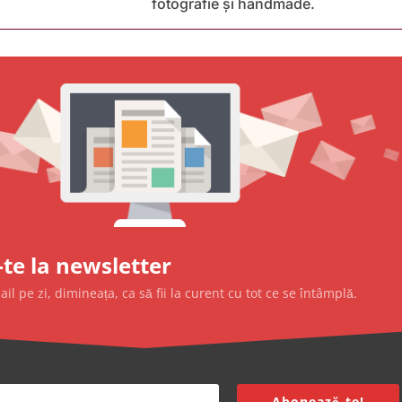
fotografie și handmade.
te la newsletter
l pe zi, dimineața, ca să fii la curent cu tot ce se întâmplă.
Abonează-te!