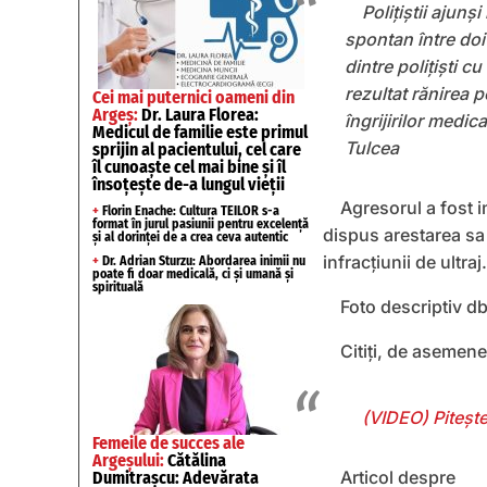
Poliţiştii ajunş
spontan între doi
dintre poliţişti 
rezultat rănirea p
Cei mai puternici oameni din
Argeș:
Dr. Laura Florea:
îngrijirilor medic
Medicul de familie este primul
Tulcea
sprijin al pacientului, cel care
îl cunoaște cel mai bine și îl
însoțește de-a lungul vieții
Agresorul a fost im
+
Florin Enache: Cultura TEILOR s-a
format în jurul pasiunii pentru excelență
dispus arestarea sa 
și al dorinței de a crea ceva autentic
infracțiunii de ultraj.
+
Dr. Adrian Sturzu: Abordarea inimii nu
poate fi doar medicală, ci și umană și
spirituală
Foto descriptiv d
Citiți, de asemen
(VIDEO) Pitește
Femeile de succes ale
Argeșului:
Cătălina
Articol despre
Dumitrașcu: Adevărata