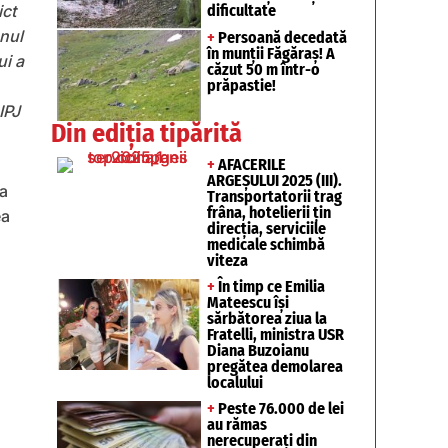
dificultate
ict
unul
+
Persoană decedată
în munții Făgăraș! A
ui a
căzut 50 m într-o
prăpastie!
IPJ
Din ediția tipărită
+
AFACERILE
ARGEȘULUI 2025 (III).
 a
Transportatorii trag
frâna, hotelierii țin
ea
direcția, serviciile
medicale schimbă
viteza
+
În timp ce Emilia
Mateescu își
sărbătorea ziua la
Fratelli, ministra USR
Diana Buzoianu
pregătea demolarea
localului
+
Peste 76.000 de lei
au rămas
nerecuperați din