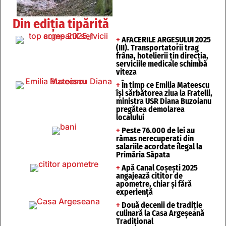
Din ediția tipărită
+
AFACERILE ARGEȘULUI 2025
(III). Transportatorii trag
frâna, hotelierii țin direcția,
serviciile medicale schimbă
viteza
+
În timp ce Emilia Mateescu
își sărbătorea ziua la Fratelli,
ministra USR Diana Buzoianu
pregătea demolarea
localului
+
Peste 76.000 de lei au
rămas nerecuperați din
salariile acordate ilegal la
Primăria Săpata
+
Apă Canal Coșești 2025
angajează cititor de
apometre, chiar și fără
experiență
+
Două decenii de tradiție
culinară la Casa Argeșeană
Tradițional