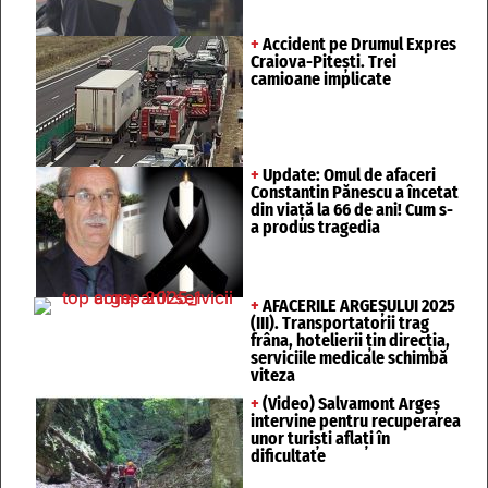
+
Accident pe Drumul Expres
Craiova-Pitești. Trei
camioane implicate
+
Update: Omul de afaceri
Constantin Pănescu a încetat
din viață la 66 de ani! Cum s-
a produs tragedia
+
AFACERILE ARGEȘULUI 2025
(III). Transportatorii trag
frâna, hotelierii țin direcția,
serviciile medicale schimbă
viteza
+
(Video) Salvamont Argeș
intervine pentru recuperarea
unor turişti aflaţi în
dificultate