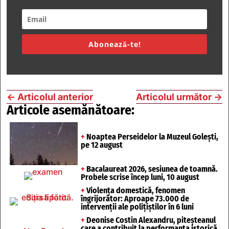
Abonează-te!
←
Articolul anterior
Articolul următor
→
Articole asemănătoare:
+
Noaptea Perseidelor la Muzeul Golești,
pe 12 august
+
Bacalaureat 2026, sesiunea de toamnă.
Probele scrise încep luni, 10 august
+
Violența domestică, fenomen
îngrijorător: Aproape 73.000 de
intervenții ale polițiștilor în 6 luni
+
Deonise Costin Alexandru, piteșteanul
care a contribuit la performanța istorică