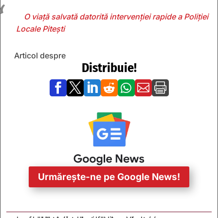
O viață salvată datorită intervenției rapide a Poliției
Locale Pitești
Articol despre
Distribuie!







Urmărește-ne pe Google News!