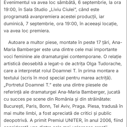
Evenimentul va avea loc sâmbătă, 6 septembrie, la ora
19:00, în Sala Studio „Liviu Ciulei”, când este
programată avanpremiera acestei producții, iar
duminică, 7 septembrie, ora 19:00, în aceeași locație,
va avea loc premiera.
Autoare a multor piese, montate în peste 17 țări, Ana-
Maria Bamberger este una dintre cele mai importante
voci feminine ale dramaturgiei contemporane. O relație
artistică deosebită a legat-o de actrița Olga Tudorache,
care a interpretat rolul Doamnei T. în prima montare a
textului (scris în mod special pentru marea actriță).
„Portretul Doamnei T.” este una dintre piesele de
referință ale dramaturgei Ana-Maria Bamberger, jucată
cu succes pe scene din România și din străinătate:
București, Paris, Bonn, Tel Aviv, Praga. Piesa, tradusă în
mai multe limbi, a fost apreciată de critici și public
deopotrivă. A primit Premiul UNITER, în anul 2006, fiind