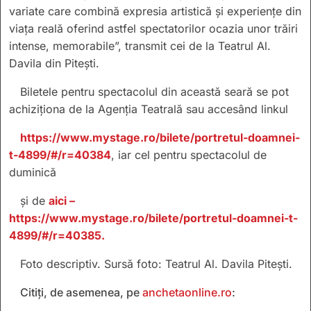
variate care combină expresia artistică și experiențe din
viața reală oferind astfel spectatorilor ocazia unor trăiri
intense, memorabile”, transmit cei de la Teatrul Al.
Davila din Pitești.
Biletele pentru spectacolul din această seară se pot
achiziționa de la Agenția Teatrală sau accesând linkul
https://www.mystage.ro/bilete/portretul-doamnei-
t-4899/#/r=40384
, iar cel pentru spectacolul de
duminică
și de
aici –
https://www.mystage.ro/bilete/portretul-doamnei-t-
4899/#/r=40385.
Foto descriptiv. Sursă foto: Teatrul Al. Davila Pitești.
Citiți, de asemenea, pe
anchetaonline.ro
: