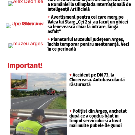
a României la Olimpiada Internațională de
Inteligență Artificială
+
Avertisment pentru cei care merg pe
Valea lui Stan: „Cei 2 și-au facut un obicei
sa lenevească chiar la intrare, lângă
asfalt”
+
Planetariul Muzeului Județean Argeș,
închis temporar pentru mentenanță. Vezi
în ce perioadă
Important!
+
Accident pe DN 73, la
Clucereasa. Autobasculantă
răsturnată
+
Polițist din Argeș, anchetat
după ce a condus băut în
timpul serviciului și a lovit
mai multe pubele de gunoi