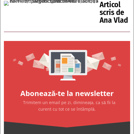
Articol
scris de
Ana Vlad
Abonează-te la newsletter
Trimitem un email pe zi, dimineața, ca să fii la
curent cu tot ce se întâmplă.