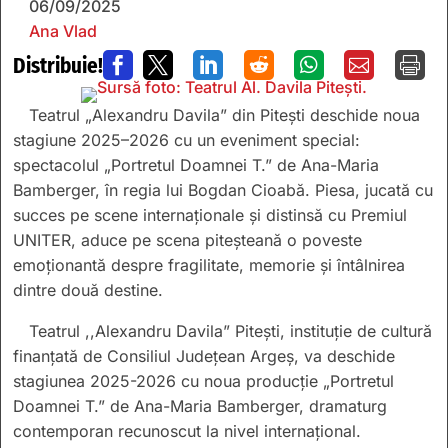
06/09/2025
Ana Vlad
Distribuie!







Teatrul „Alexandru Davila” din Pitești deschide noua
stagiune 2025–2026 cu un eveniment special:
spectacolul „Portretul Doamnei T.” de Ana-Maria
Bamberger, în regia lui Bogdan Cioabă. Piesa, jucată cu
succes pe scene internaționale și distinsă cu Premiul
UNITER, aduce pe scena piteșteană o poveste
emoționantă despre fragilitate, memorie și întâlnirea
dintre două destine.
Teatrul ,,Alexandru Davila” Pitești, instituție de cultură
finanțată de Consiliul Județean Argeș, va deschide
stagiunea 2025-2026 cu noua producție „Portretul
Doamnei T.” de Ana-Maria Bamberger, dramaturg
contemporan recunoscut la nivel internațional.