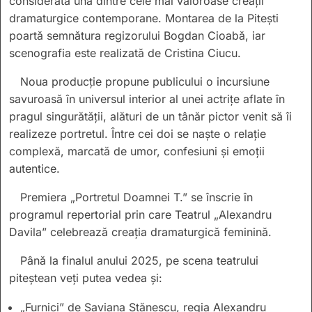
considerată una dintre cele mai valoroase creații
dramaturgice contemporane. Montarea de la Pitești
poartă semnătura regizorului Bogdan Cioabă, iar
scenografia este realizată de Cristina Ciucu.
Noua producție propune publicului o incursiune
savuroasă în universul interior al unei actrițe aflate în
pragul singurătății, alături de un tânăr pictor venit să îi
realizeze portretul. Între cei doi se naște o relație
complexă, marcată de umor, confesiuni și emoții
autentice.
Premiera „Portretul Doamnei T.” se înscrie în
programul repertorial prin care Teatrul „Alexandru
Davila” celebrează creația dramaturgică feminină.
Până la finalul anului 2025, pe scena teatrului
piteștean veți putea vedea și:
„Furnici” de Saviana Stănescu, regia Alexandru