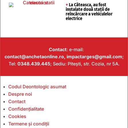
+
La Căteasca, au fost
instalate două stații de
reîncărcare a vehiculelor
electrice
Contact
: e-mail:
contact@anchetaonline.ro,
impactarges@gmail.com
;
Tel:
0348.439.445
; Sediu: Pitești, str. Cozia, nr 5A.
Codul Deontologic asumat
Despre noi
Contact
Confidențialitate
Cookies
Termene și condiții