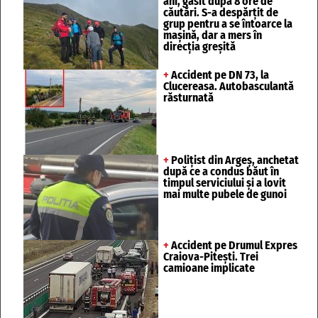
ani, găsit după 8 ore de
căutări. S-a despărțit de
grup pentru a se întoarce la
mașină, dar a mers în
direcția greșită
+
Accident pe DN 73, la
Clucereasa. Autobasculantă
răsturnată
+
Polițist din Argeș, anchetat
după ce a condus băut în
timpul serviciului și a lovit
mai multe pubele de gunoi
+
Accident pe Drumul Expres
Craiova-Pitești. Trei
camioane implicate