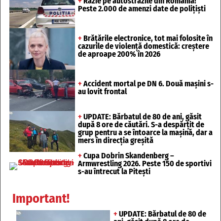
+
Razie pe autostrăzile din România!
Peste 2.000 de amenzi date de polițiști
+
Brățările electronice, tot mai folosite în
cazurile de violență domestică: creștere
de aproape 200% în 2026
+
Accident mortal pe DN 6. Două mașini s-
au lovit frontal
+
UPDATE: Bărbatul de 80 de ani, găsit
după 8 ore de căutări. S-a despărțit de
grup pentru a se întoarce la mașină, dar a
mers în direcția greșită
+
Cupa Dobrin Skandenberg –
Armwrestling 2026. Peste 150 de sportivi
s-au întrecut la Pitești
Important!
+
UPDATE: Bărbatul de 80 de