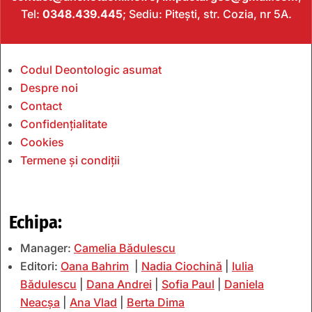
Tel:
0348.439.445
; Sediu: Pitești, str. Cozia, nr 5A.
Codul Deontologic asumat
Despre noi
Contact
Confidențialitate
Cookies
Termene și condiții
Echipa:
Manager:
Camelia Bădulescu
Editori:
Oana Bahrim
|
Nadia Ciochină
|
Iulia
Bădulescu
|
Dana Andrei
|
Sofia Paul
|
Daniela
Neacșa
|
Ana Vlad
|
Berta Dima