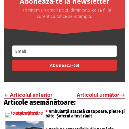
Abonează-te la newsletter
Trimitem un email pe zi, dimineața, ca să fii la
curent cu tot ce se întâmplă.
Abonează-te!
←
Articolul anterior
Articolul următor
→
Articole asemănătoare:
+
Ambulanță atacată cu topoare, pietre și
bâte. Șoferul a fost rănit