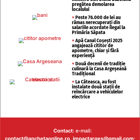
pregătea demolarea
localului
+
Peste 76.000 de lei au
rămas nerecuperați din
salariile acordate ilegal la
Primăria Săpata
+
Apă Canal Coșești 2025
angajează cititor de
apometre, chiar și fără
experiență
+
Două decenii de tradiție
culinară la Casa Argeșeană
Tradițional
+
La Căteasca, au fost
instalate două stații de
reîncărcare a vehiculelor
electrice
Contact
: e-mail:
contact@anchetaonline.ro,
impactarges@gmail.com
;