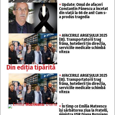
+
Update: Omul de afaceri
Constantin Pănescu a încetat
din viață la 66 de ani! Cum s-
a produs tragedia
+
AFACERILE ARGEȘULUI 2025
(III). Transportatorii trag
frâna, hotelierii țin direcția,
serviciile medicale schimbă
viteza
Din ediția tipărită
+
AFACERILE ARGEȘULUI 2025
(III). Transportatorii trag
frâna, hotelierii țin direcția,
serviciile medicale schimbă
viteza
+
În timp ce Emilia Mateescu
își sărbătorea ziua la Fratelli,
ministra USR Diana Buzoianu