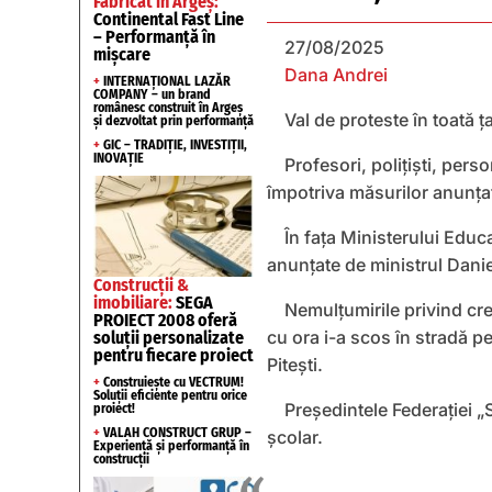
Fabricat în Argeș:
Continental Fast Line
– Performanță în
27/08/2025
mișcare
Dana Andrei
+
INTERNAȚIONAL LAZĂR
COMPANY – un brand
românesc construit în Argeș
Val de proteste în toată ț
și dezvoltat prin performanță
+
GIC – TRADIȚIE, INVESTIȚII,
INOVAȚIE
Profesori, polițiști, pers
împotriva măsurilor anunța
În fața Ministerului Educa
anunțate de ministrul Danie
Construcții &
imobiliare:
SEGA
Nemulțumirile privind cre
PROIECT 2008 oferă
cu ora i-a scos în stradă pe 
soluții personalizate
pentru fiecare proiect
Pitești.
+
Construiește cu VECTRUM!
Soluții eficiente pentru orice
Președintele Federației „
proiect!
+
VALAH CONSTRUCT GRUP –
şcolar.
Experiență și performanță în
construcții