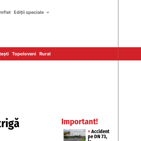
mflet
Ediții speciale
ești
Topoloveni
Rural
trigă
Important!
+
Accident
pe DN 73,