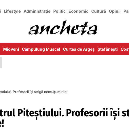
i
Lifestyle
Administrație
Politic
Economic
Cultură
Opinii
Pa
i
Mioveni
Câmpulung Muscel
Curtea de Argeș
Ștefănești
Cost
eștiului. Profesorii își strigă nemulțumirile!
rul Piteștiului. Profesorii își s
!