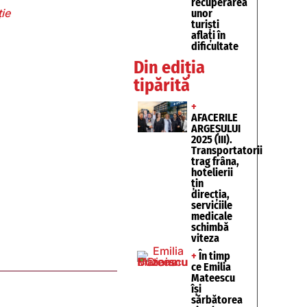
recuperarea
ie
unor
turişti
aflaţi în
dificultate
Din ediția
tipărită
+
AFACERILE
ARGEȘULUI
2025 (III).
Transportatorii
trag frâna,
hotelierii
țin
direcția,
serviciile
medicale
schimbă
viteza
+
În timp
ce Emilia
Mateescu
își
sărbătorea