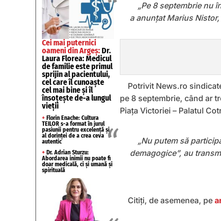
„Pe 8 septembrie nu î
a anunțat Marius Nistor, 
Cei mai puternici
oameni din Argeș:
Dr.
Laura Florea: Medicul
de familie este primul
sprijin al pacientului,
cel care îl cunoaște
Potrivit News.ro sindicat
cel mai bine și îl
însoțește de-a lungul
pe 8 septembrie, când ar tr
vieții
Piaţa Victoriei – Palatul Cot
+
Florin Enache: Cultura
TEILOR s-a format în jurul
pasiunii pentru excelență și
al dorinței de a crea ceva
„Nu putem să participăm
autentic
demagogice”, au transmis
+
Dr. Adrian Sturzu:
Abordarea inimii nu poate fi
doar medicală, ci și umană și
spirituală
Citiți, de asemenea, pe
a