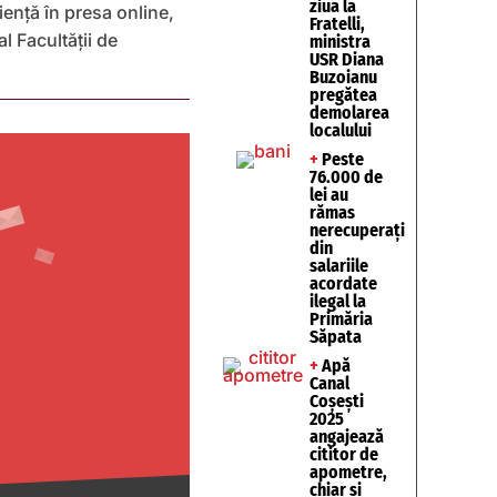
ziua la
iență în presa online,
Fratelli,
l Facultății de
ministra
USR Diana
Buzoianu
pregătea
demolarea
localului
+
Peste
76.000 de
lei au
rămas
nerecuperați
din
salariile
acordate
ilegal la
Primăria
Săpata
+
Apă
Canal
Coșești
2025
angajează
cititor de
apometre,
chiar și