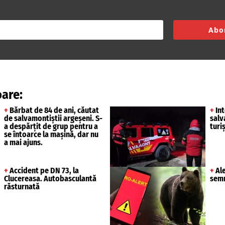
Abo
are:
+
Bărbat de 84 de ani, căutat
+
Int
de salvamontiștii argeșeni. S-
salv
a despărțit de grup pentru a
turi
se întoarce la mașină, dar nu
a mai ajuns.
+
Accident pe DN 73, la
+
Ale
Clucereasa. Autobasculantă
semn
răsturnată