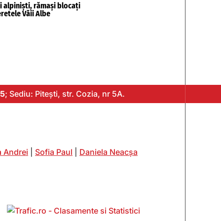
 alpiniști, rămași blocați
eretele Văii Albe
5
; Sediu: Pitești, str. Cozia, nr 5A.
 Andrei
|
Sofia Paul
|
Daniela Neacșa