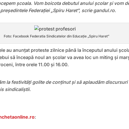
ncepem școala. Vom boicota debutul anului școlar și vom 
președintele Federației „Spiru Haret”, scrie gandul.ro.
Foto: Facebook Federatia Sindicatelor din Educație „Spiru Haret”
ele au anunţat proteste zilnice până la începutul anului şcol
ebui să înceapă noul an şcolar va avea loc un miting şi marş
roceni, între orele 11.00 şi 16.00.
 la festivităţi golite de conţinut şi să aplaudăm discursuri 
 sindicaliştii.
nchetaonline.ro
: