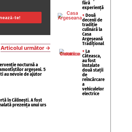
fără
experiență
+
Două
nează-te!
decenii de
tradiție
culinară la
Casa
Argeșeană
Tradițional
Articolul următor
→
+
La
Căteasca,
au fost
ervenție nocturnă a
instalate
amontiștilor argeșeni. 5
două stații
ști au nevoie de ajutor
de
reîncărcare
a
vehiculelor
electrice
rtă în Călinești. A fost
alată prezența unui urs