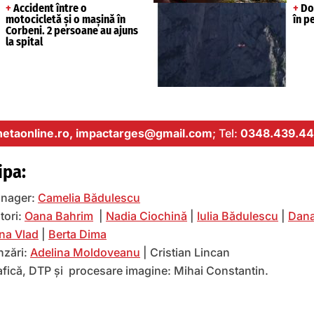
+
Accident între o
+
Doi
motocicletă și o mașină în
în p
Corbeni. 2 persoane au ajuns
la spital
etaonline.ro,
impactarges@gmail.com
; Tel:
0348.439.44
ipa:
nager:
Camelia Bădulescu
tori:
Oana Bahrim
|
Nadia Ciochină
|
Iulia Bădulescu
|
Dana
na Vlad
|
Berta Dima
nzări:
Adelina Moldoveanu
| Cristian Lincan
afică, DTP și procesare imagine: Mihai Constantin.