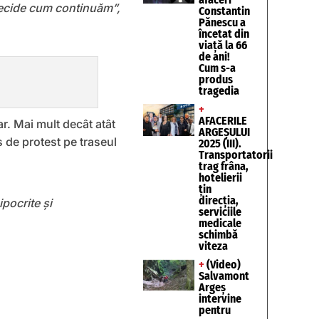
decide cum continuăm”,
Constantin
Pănescu a
încetat din
viață la 66
de ani!
Cum s-a
produs
tragedia
+
AFACERILE
ar. Mai mult decât atât
ARGEȘULUI
 de protest pe traseul
2025 (III).
Transportatorii
trag frâna,
hotelierii
țin
direcția,
ipocrite şi
serviciile
medicale
schimbă
viteza
+
(Video)
Salvamont
Argeș
intervine
pentru