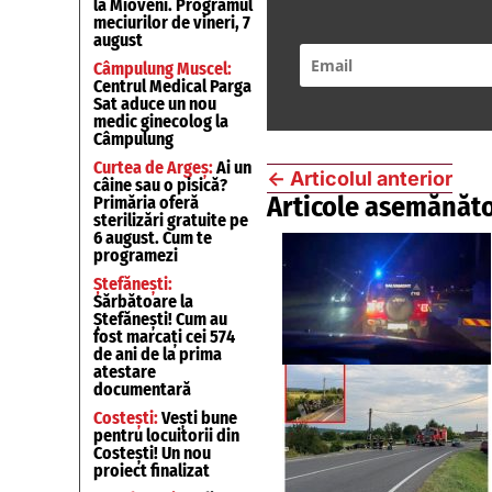
la Mioveni. Programul
meciurilor de vineri, 7
august
Câmpulung Muscel:
Centrul Medical Parga
Sat aduce un nou
medic ginecolog la
Câmpulung
Curtea de Argeș:
Ai un
←
Articolul anterior
câine sau o pisică?
Articole asemănăto
Primăria oferă
sterilizări gratuite pe
6 august. Cum te
programezi
Ștefănești:
Sărbătoare la
Ștefănești! Cum au
fost marcați cei 574
de ani de la prima
atestare
documentară
Costești:
Vești bune
pentru locuitorii din
Costești! Un nou
proiect finalizat