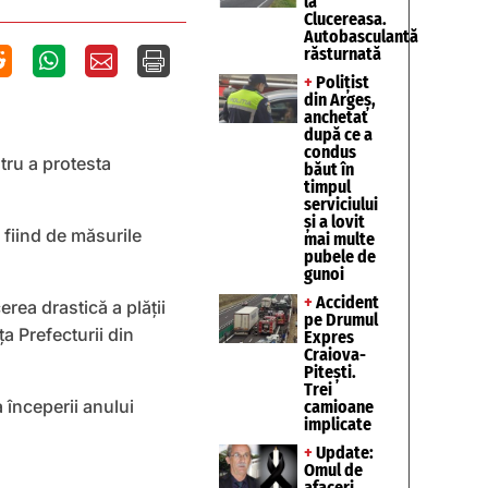
la
Clucereasa.
Autobasculantă
răsturnată




+
Polițist
din Argeș,
anchetat
după ce a
condus
ntru a protesta
băut în
timpul
serviciului
și a lovit
 fiind de măsurile
mai multe
pubele de
gunoi
+
Accident
rea drastică a plății
pe Drumul
ța Prefecturii din
Expres
Craiova-
Pitești.
Trei
 începerii anului
camioane
implicate
+
Update:
Omul de
afaceri