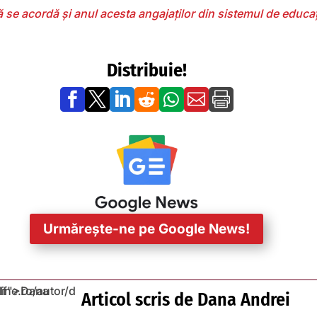
se acordă şi anul acesta angajaţilor din sistemul de educaţ
Distribuie!







Urmărește-ne pe Google News!
Articol scris de
Dana Andrei