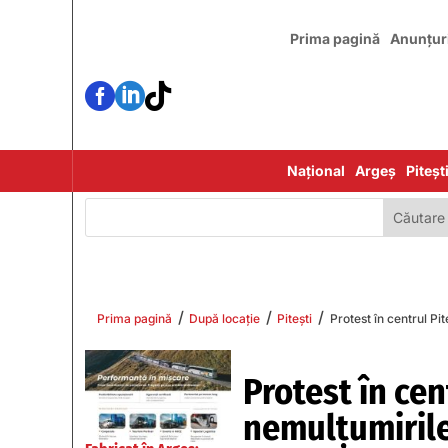
Prima pagină
Anunțur



Național
Argeș
Piteșt
/
/
/
Prima pagină
După locație
Pitești
Protest în centrul Pit
Protest în cent
nemulțumirile