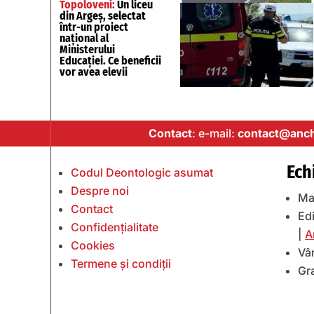
Topoloveni:
Un liceu
din Argeș, selectat
într-un proiect
național al
Ministerului
Educației. Ce beneficii
vor avea elevii
Contact
: e-mail:
contact@anch
Ech
Codul Deontologic asumat
Despre noi
Ma
Contact
Edi
Confidențialitate
|
A
Cookies
Vâ
Termene și condiții
Gr