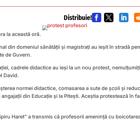
Distribuie!



ara la această oră.
onal din domeniul sănătății și magistrați au ieșit în stradă pe
te de Guvern.
ției, cadrele didactice au ieși la un nou protest, nemulțumiți
l David.
șterea normei didactice, comasarea a sute de școli și reduce
angajații din Educație și la Pitești. Aceștia protestează în fa
Spiru Haret” a transmis că profesorii amenință cu boicotarea