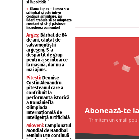
și în politică!
+
Diana Lupaș – Lumea s-a
schimbat și este într-o
continuă schimbare, iar
liderii trebuie să se adapteze
constant și să-și păstreze
încrederea oamenilor!
Argeș:
Bărbat de 84
de ani, căutat de
salvamontiștii
argeșeni. S-a
despărțit de grup
pentru a se întoarce
la mașină, dar nu a
mai ajuns.
Pitești:
Deonise
Costin Alexandru,
piteșteanul care a
contribuit la
performanța istorică
a României la
Olimpiada
Abonează-te la
Internațională de
Inteligență Artificială
Trimitem un email pe zi,
Mioveni:
Campionatul
Mondial de Handbal
Feminin U18 continuă