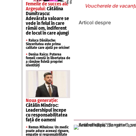
Femeile de succes ale
Voucherele de vacanţă 
Argeșului:
Cătălina
Dumitrașcu:
Adevărata valoare se
Articol despre
vede în felul în care
rămâi om, indiferent
de locul în care ajungi
+
Raluca Dănălache:
Sinceritatea este prima
calitate care ajută pe oricine!
+
Denisa Raicu: Puterea
femeii constă în libertatea de
a rămâne fidelă propriei
identități
Noua generație:
Cătălin Mîndroc:
Leadershipul începe
cu responsabilitatea
față de oameni
+
Remus Mihalcea: Un medic
poate aduce aceeași rigoare,
empatie și responsabilitate