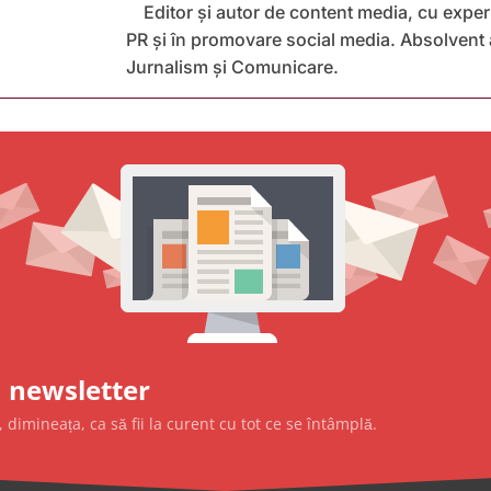
Editor și autor de content media, cu exper
PR și în promovare social media. Absolvent a
Jurnalism și Comunicare.
 newsletter
 dimineața, ca să fii la curent cu tot ce se întâmplă.