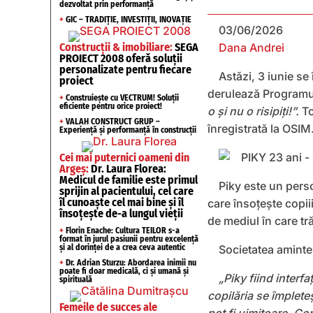
dezvoltat prin performanță
+
GIC – TRADIȚIE, INVESTIȚII, INOVAȚIE
03/06/2026
Construcții & imobiliare:
SEGA
Dana Andrei
PROIECT 2008 oferă soluții
personalizate pentru fiecare
Astăzi, 3 iunie se
proiect
derulează Programu
+
Construiește cu VECTRUM! Soluții
eficiente pentru orice proiect!
o și nu o risipiți!”.
To
+
VALAH CONSTRUCT GRUP –
înregistrată la OSIM
Experiență și performanță în construcții
Cei mai puternici oameni din
Argeș:
Dr. Laura Florea:
Medicul de familie este primul
Piky este un pers
sprijin al pacientului, cel care
îl cunoaște cel mai bine și îl
care însoțește copii
însoțește de-a lungul vieții
de mediul în care tr
+
Florin Enache: Cultura TEILOR s-a
format în jurul pasiunii pentru excelență
și al dorinței de a crea ceva autentic
Societatea aminteș
+
Dr. Adrian Sturzu: Abordarea inimii nu
poate fi doar medicală, ci și umană și
„Piky fiind interfa
spirituală
copilăria se împlete
Femeile de succes ale