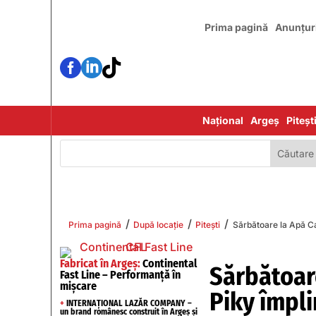
Prima pagină
Anunțur



Național
Argeș
Piteșt
/
/
/
Prima pagină
După locație
Pitești
Sărbătoare la Apă Ca
Fabricat în Argeș:
Continental
Sărbătoare
Fast Line – Performanță în
mișcare
Piky împli
+
INTERNAȚIONAL LAZĂR COMPANY –
un brand românesc construit în Argeș și