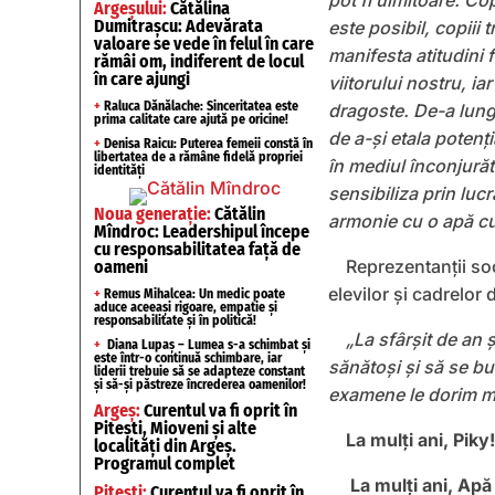
pot fi uimitoare. Cop
Argeșului:
Cătălina
Dumitrașcu: Adevărata
este posibil, copiii 
valoare se vede în felul în care
manifesta atitudini 
rămâi om, indiferent de locul
în care ajungi
viitorului nostru, ia
+
Raluca Dănălache: Sinceritatea este
dragoste. De-a lungu
prima calitate care ajută pe oricine!
de a-și etala potenț
+
Denisa Raicu: Puterea femeii constă în
libertatea de a rămâne fidelă propriei
în mediul înconjurăt
identități
sensibiliza prin luc
Noua generație:
Cătălin
armonie cu o apă cu
Mîndroc: Leadershipul începe
cu responsabilitatea față de
Reprezentanții so
oameni
elevilor și cadrelor 
+
Remus Mihalcea: Un medic poate
aduce aceeași rigoare, empatie și
responsabilitate și în politică!
„La sfârșit de an ș
+
Diana Lupaș – Lumea s-a schimbat și
este într-o continuă schimbare, iar
sănătoși și să se bu
liderii trebuie să se adapteze constant
și să-și păstreze încrederea oamenilor!
examene le dorim m
Argeș:
Curentul va fi oprit în
Pitești, Mioveni și alte
La mulţi ani, Piky!
localități din Argeș.
Programul complet
La mulți ani, Ap
Pitești:
Curentul va fi oprit în