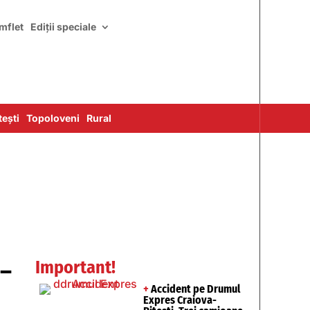
mflet
Ediții speciale
ești
Topoloveni
Rural
 –
Important!
+
Accident pe Drumul
Expres Craiova-