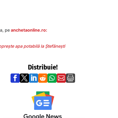
ea, pe
anchetaonline.ro:
 oprește apa potabilă la Ștefănești
Distribuie!






