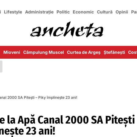
i
Lifestyle
Administrație
Politic
Economic
Cultură
Opinii
Pa
i
Mioveni
Câmpulung Muscel
Curtea de Argeș
Ștefănești
Cost
nal 2000 SA Pitești – Piky împlineşte 23 ani!
 la Apă Canal 2000 SA Pitești
neşte 23 ani!