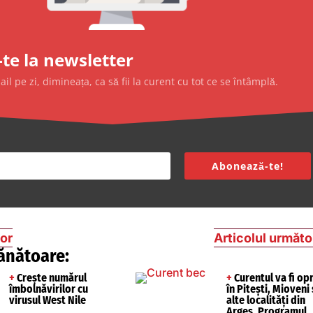
te la newsletter
l pe zi, dimineața, ca să fii la curent cu tot ce se întâmplă.
Abonează-te!
ior
Articolul următo
ănătoare:
+
Crește numărul
+
Curentul va fi opr
îmbolnăvirilor cu
în Pitești, Mioveni 
virusul West Nile
alte localități din
Argeș. Programul