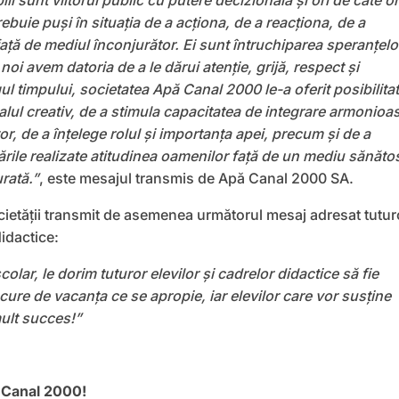
iii sunt viitorul public cu putere decizională și ori de câte or
trebuie puși în situația de a acționa, de a reacționa, de a
față de mediul înconjurător. Ei sunt întruchiparea speranțelo
r noi avem datoria de a le dărui atenție, grijă, respect și
l timpului, societatea Apă Canal 2000 le-a oferit posibilita
ialul creativ, de a stimula capacitatea de integrare armonioa
or, de a înţelege rolul şi importanţa apei, precum şi de a
rările realizate atitudinea oamenilor faţă de un mediu sănătos
rată.”
, este mesajul transmis de Apă Canal 2000 SA.
cietății transmit de asemenea următorul mesaj adresat tutur
didactice:
colar, le dorim tuturor elevilor și cadrelor didactice să fie
cure de vacanța ce se apropie, iar elevilor care vor susține
ult succes!”
ă Canal 2000!