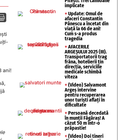
Pitești. Trei camioane
implicate
+
Update: Omul de

afaceri Constantin
Pănescu a încetat din
viață la 66 de ani!
Cum s-a produs
şti
tragedia
iți-
+
AFACERILE
ARGEȘULUI 2025 (III).
Transportatorii trag
frâna, hotelierii țin
direcția, serviciile
medicale schimbă
viteza
pă,
+
(Video) Salvamont
Argeș intervine
ijă
pentru recuperarea
unor turişti aflaţi în
dificultate
+
Persoană decedată
în munții Făgăraș! A
căzut 50 m într-o
prăpastie!
ele
+
(Video) Doi tineri