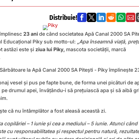
Distribuie!






 împlinesc
23 ani
de când societatea Apă Canal 2000 SA Pite
l Educaţional Piky sub motto-ul:
„Apa înseamnă viață, prețu
t astăzi este și
ziua lui Piky,
mascota societăţii, marcă
.
onaj vesel și pus pe fapte bune, de forma unei picături de a
i pe drumul apei, învățându-i să prețuiască apa și să aibă gr
ăim.
te că nu întâmplător a fost aleasă această zi.
ța copilăriei – 1 iunie și cea a mediului – 5 iunie. Atunci când
ște cu responsabilitatea și respectul pentru natură, rezultat