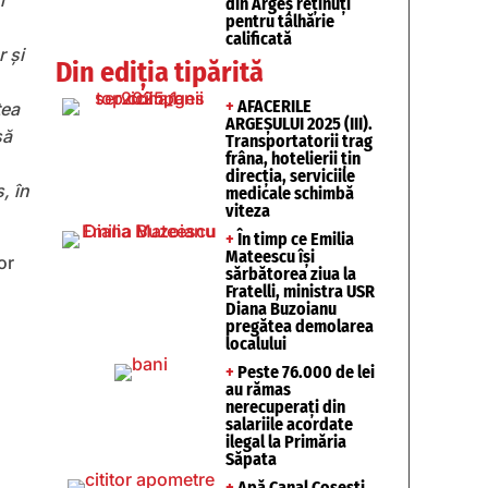
i
din Argeș reținuți
pentru tâlhărie
calificată
r și
Din ediția tipărită
+
AFACERILE
tea
ARGEȘULUI 2025 (III).
să
Transportatorii trag
frâna, hotelierii țin
direcția, serviciile
, în
medicale schimbă
viteza
+
În timp ce Emilia
Mateescu își
or
sărbătorea ziua la
Fratelli, ministra USR
Diana Buzoianu
pregătea demolarea
localului
+
Peste 76.000 de lei
au rămas
nerecuperați din
salariile acordate
ilegal la Primăria
Săpata
+
Apă Canal Coșești