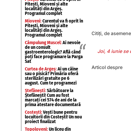
Pitești, Mioveni și alte
localități din Argeș.
Programul complet
Mioveni:
Curentul va fi oprit în
Pitești, Mioveni și alte
localități din Argeș.
Citiți, de asemen
Programul complet
Câmpulung Muscel:
Ai nevoie
de un consult
Joi, 4 iunie se
gastroenterologic? Află când
poți face programare la Parga
Sat
Articol despre
Curtea de Argeș:
Ai un câine
sau o pisică? Primăria oferă
sterilizări gratuite pe 6
august. Cum te programezi
Ștefănești:
Sărbătoare la
Ștefănești! Cum au fost
marcați cei 574 de ani de la
prima atestare documentară
Costești:
Vești bune pentru
locuitorii din Costești! Un nou
proiect finalizat
Topoloveni:
Un liceu din