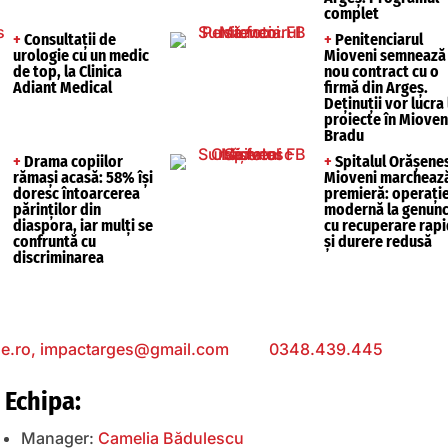
complet
+
Consultații de
+
Penitenciarul
urologie cu un medic
Mioveni semnează
de top, la Clinica
nou contract cu o
Adiant Medical
firmă din Argeș.
Deținuții vor lucra 
proiecte în Mioveni
Bradu
+
Drama copiilor
+
Spitalul Orășene
rămași acasă: 58% își
Mioveni marcheaz
doresc întoarcerea
premieră: operați
părinților din
modernă la genunc
diaspora, iar mulți se
cu recuperare rap
confruntă cu
și durere redusă
discriminarea
e.ro,
impactarges@gmail.com
; Tel:
0348.439.445
; Sediu: 
Echipa:
Manager:
Camelia Bădulescu