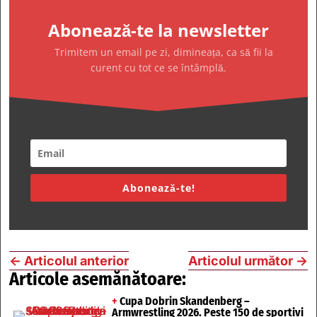
Abonează-te la newsletter
Trimitem un email pe zi, dimineața, ca să fii la
curent cu tot ce se întâmplă.
Abonează-te!
←
Articolul anterior
Articolul următor
→
Articole asemănătoare:
+
Cupa Dobrin Skandenberg –
Armwrestling 2026. Peste 150 de sportivi