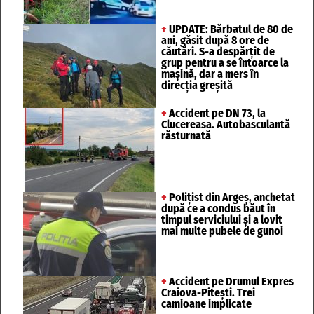
+
UPDATE: Bărbatul de 80 de
ani, găsit după 8 ore de
căutări. S-a despărțit de
grup pentru a se întoarce la
mașină, dar a mers în
direcția greșită
+
Accident pe DN 73, la
Clucereasa. Autobasculantă
răsturnată
+
Polițist din Argeș, anchetat
după ce a condus băut în
timpul serviciului și a lovit
mai multe pubele de gunoi
+
Accident pe Drumul Expres
Craiova-Pitești. Trei
camioane implicate