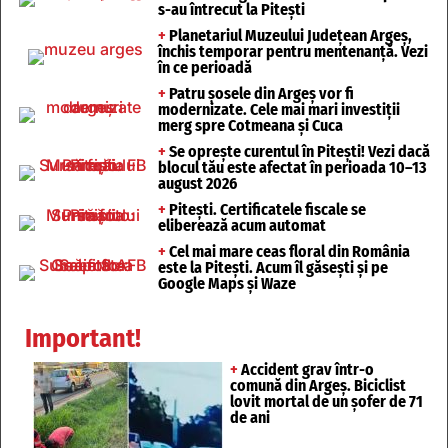
s-au întrecut la Pitești
+
Planetariul Muzeului Județean Argeș,
închis temporar pentru mentenanță. Vezi
în ce perioadă
+
Patru șosele din Argeș vor fi
modernizate. Cele mai mari investiții
merg spre Cotmeana și Cuca
+
Se oprește curentul în Pitești! Vezi dacă
blocul tău este afectat în perioada 10–13
august 2026
+
Pitești. Certificatele fiscale se
eliberează acum automat
+
Cel mai mare ceas floral din România
este la Pitești. Acum îl găsești și pe
Google Maps și Waze
Important!
+
Accident grav într-o
comună din Argeș. Biciclist
lovit mortal de un șofer de 71
de ani