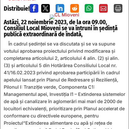
Distribuie!







Astăzi, 22 noiembrie 2023, de la ora 09.00,
Consiliul Local Mioveni se va întruni în ședință
publică extraordinară de îndată,
În cadrul ședinței se va discutata și se va supune
votului aprobarea proiectului privind modificarea și
completarea articolului 2, articolului 4 alin. (2) și alin.
(3) și articolului 5 din Hotărârea Consiliului Local nr.
41/16.02.2023 privind aprobarea participării în cadrul
apelului lansat prin Planul de Redresare și Reziliență,
Pilonul I: Tranziție verde, Componenta C1:
Managementul apei, Investiția I1 – Extinderea sistemelor
de apă și canalizare în aglomerări mai mari de 2000 de
locuitori echivalenți, prioritizare prin Planul accelerat de
conformare cu directivele europene, pentru
Proiectul“Extinderea alimentare cu apă și rețea de