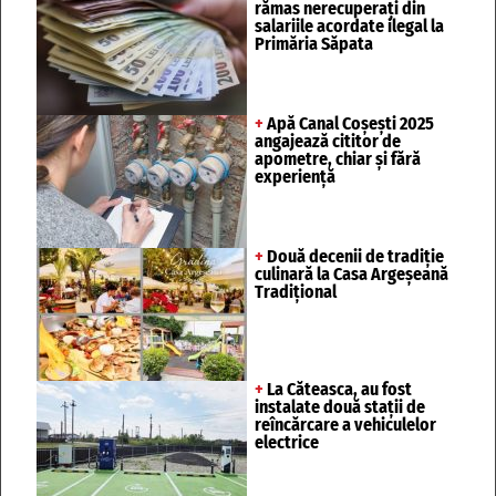
rămas nerecuperați din
salariile acordate ilegal la
Primăria Săpata
+
Apă Canal Coșești 2025
angajează cititor de
apometre, chiar și fără
experiență
+
Două decenii de tradiție
culinară la Casa Argeșeană
Tradițional
+
La Căteasca, au fost
instalate două stații de
reîncărcare a vehiculelor
electrice