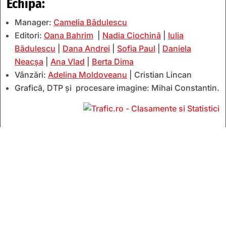
Echipa:
Manager:
Camelia Bădulescu
Editori:
Oana Bahrim
|
Nadia Ciochină
|
Iulia
Bădulescu
|
Dana Andrei
|
Sofia Paul
|
Daniela
Neacșa
|
Ana Vlad
|
Berta Dima
Vânzări:
Adelina Moldoveanu
| Cristian Lincan
Grafică, DTP și procesare imagine: Mihai Constantin.