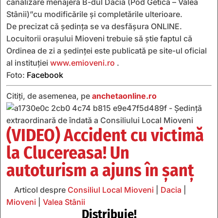
canalizare menajeră B-dul Dacia (Pod Getica – Valea
Stânii)”cu modificările și completările ulterioare.
De precizat că ședința se va desfășura ONLINE.
Locuitorii orașului Mioveni trebuie să știe faptul că
Ordinea de zi a şedinţei este publicată pe site-ul oficial
al instituţiei
www.emioveni.ro
.
Foto:
Facebook
Citiți, de asemenea, pe
anchetaonline.ro
(VIDEO) Accident cu victimă
la Clucereasa! Un
autoturism a ajuns în șanț
Articol despre
Consiliul Local Mioveni
|
Dacia
|
Mioveni
|
Valea Stânii
Distribuie!