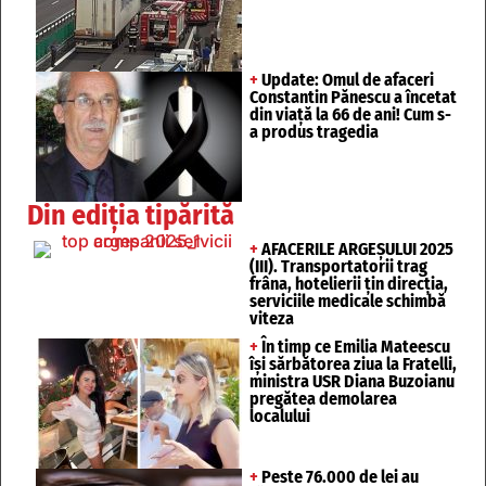
+
Update: Omul de afaceri
Constantin Pănescu a încetat
din viață la 66 de ani! Cum s-
a produs tragedia
Din ediția tipărită
+
AFACERILE ARGEȘULUI 2025
(III). Transportatorii trag
frâna, hotelierii țin direcția,
serviciile medicale schimbă
viteza
+
În timp ce Emilia Mateescu
își sărbătorea ziua la Fratelli,
ministra USR Diana Buzoianu
pregătea demolarea
localului
+
Peste 76.000 de lei au