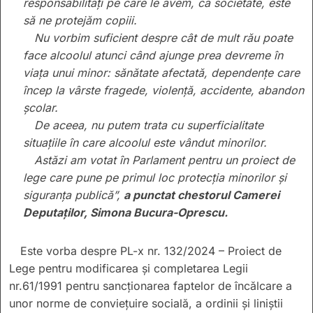
responsabilități pe care le avem, ca societate, este
să ne protejăm copiii.
Nu vorbim suficient despre cât de mult rău poate
face alcoolul atunci când ajunge prea devreme în
viața unui minor: sănătate afectată, dependențe care
încep la vârste fragede, violență, accidente, abandon
școlar.
De aceea, nu putem trata cu superficialitate
situațiile în care alcoolul este vândut minorilor.
Astăzi am votat în Parlament pentru un proiect de
lege care pune pe primul loc protecția minorilor și
siguranța publică”,
a punctat chestorul Camerei
Deputaților, Simona Bucura-Oprescu.
Este vorba despre PL-x nr. 132/2024 – Proiect de
Lege pentru modificarea şi completarea Legii
nr.61/1991 pentru sancţionarea faptelor de încălcare a
unor norme de convieţuire socială, a ordinii şi liniştii