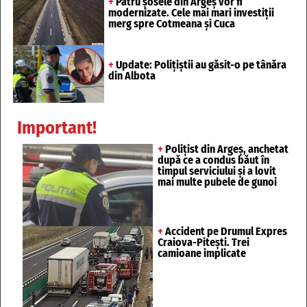
+
Patru șosele din Argeș vor fi
modernizate. Cele mai mari investiții
merg spre Cotmeana și Cuca
+
Update: Polițiștii au găsit-o pe tânăra
din Albota
Important!
+
Polițist din Argeș, anchetat
după ce a condus băut în
timpul serviciului și a lovit
mai multe pubele de gunoi
+
Accident pe Drumul Expres
Craiova-Pitești. Trei
camioane implicate