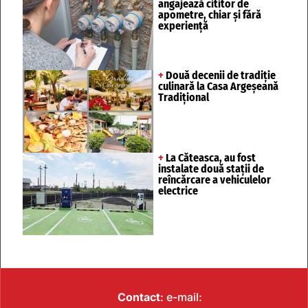
angajează cititor de
apometre, chiar și fără
experiență
+
Două decenii de tradiție
culinară la Casa Argeșeană
Tradițional
+
La Căteasca, au fost
instalate două stații de
reîncărcare a vehiculelor
electrice
Contact
: e-mail: