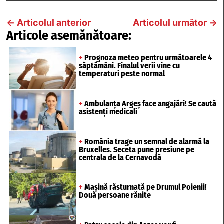
←
Articolul anterior
Articolul următor
→
Articole asemănătoare:
+
Prognoza meteo pentru următoarele 4
săptămâni. Finalul verii vine cu
temperaturi peste normal
+
Ambulanța Argeș face angajări! Se caută
asistenți medicali
+
România trage un semnal de alarmă la
Bruxelles. Seceta pune presiune pe
centrala de la Cernavodă
+
Mașină răsturnată pe Drumul Poienii!
Două persoane rănite