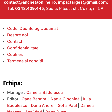
contact@anchetaonline.ro,
impactarges@gmail.com
;
Tel:
0348.439.445
; Sediu: Pitești, str. Cozia, nr 5A.
Codul Deontologic asumat
Despre noi
Contact
Confidențialitate
Cookies
Termene și condiții
Echipa:
Manager:
Camelia Bădulescu
Editori:
Oana Bahrim
|
Nadia Ciochină
|
Iulia
Bădulescu
|
Dana Andrei
|
Sofia Paul
|
Daniela
Neacșa
|
Ana Vlad
|
Berta Dima