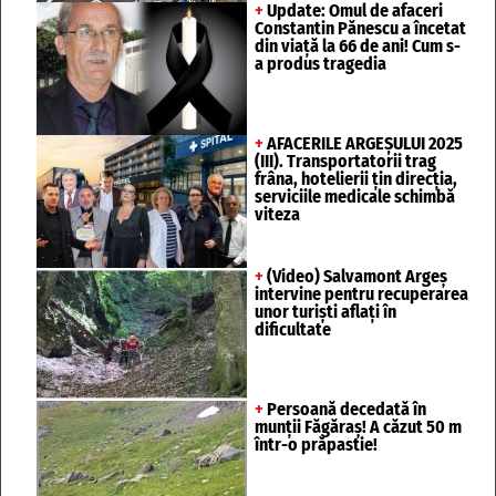
+
Update: Omul de afaceri
Constantin Pănescu a încetat
din viață la 66 de ani! Cum s-
a produs tragedia
+
AFACERILE ARGEȘULUI 2025
(III). Transportatorii trag
frâna, hotelierii țin direcția,
serviciile medicale schimbă
viteza
+
(Video) Salvamont Argeș
intervine pentru recuperarea
unor turişti aflaţi în
dificultate
+
Persoană decedată în
munții Făgăraș! A căzut 50 m
într-o prăpastie!