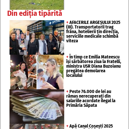
Din ediția tipărită
+
AFACERILE ARGEȘULUI 2025
(III). Transportatorii trag
frâna, hotelierii țin direcția,
serviciile medicale schimbă
viteza
+
În timp ce Emilia Mateescu
își sărbătorea ziua la Fratelli,
ministra USR Diana Buzoianu
pregătea demolarea
localului
+
Peste 76.000 de lei au
rămas nerecuperați din
salariile acordate ilegal la
Primăria Săpata
+
Apă Canal Coșești 2025