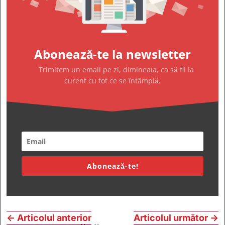
Abonează-te la newsletter
Trimitem un email pe zi, dimineața, ca să fii la
curent cu tot ce se întâmplă.
Abonează-te!
←
Articolul anterior
Articolul următor
→