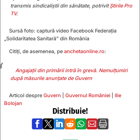
transmis sindicaliștii din sănătate, potrivit
Știrile Pro
TV
.
Sursă foto: captură video Facebook Federația
„Solidaritatea Sanitară” din România
Citiți, de asemenea, pe
anchetaonline.ro
:
Angajații din primării intră în grevă. Nemulțumiri
după măsurile anunțate de Guvern
Articol despre
Guvern
|
Guvernul României
|
Ilie
Bolojan
Distribuie!






