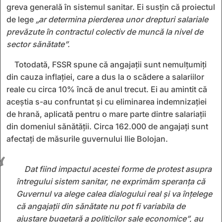
greva generală în sistemul sanitar. Ei susțin că proiectul
de lege
„ar determina pierderea unor drepturi salariale
prevăzute în contractul colectiv de muncă la nivel de
sector sănătate”.
Totodată, FSSR spune că angajații sunt nemulțumiți
din cauza inflației, care a dus la o scădere a salariilor
reale cu circa 10% încă de anul trecut. Ei au amintit că
aceștia s-au confruntat și cu eliminarea indemnizației
de hrană, aplicată pentru o mare parte dintre salariații
din domeniul sănătății. Circa 162.000 de angajați sunt
afectați de măsurile guvernului Ilie Bolojan.
Dat fiind impactul acestei forme de protest asupra
întregului sistem sanitar, ne exprimăm speranţa că
Guvernul va alege calea dialogului real şi va înţelege
că angajaţii din sănătate nu pot fi variabila de
ajustare bugetară a politicilor sale economice”, au