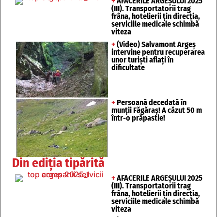
+
AFACERILE ARGEȘULUI 2025
(III). Transportatorii trag
frâna, hotelierii țin direcția,
serviciile medicale schimbă
viteza
+
(Video) Salvamont Argeș
intervine pentru recuperarea
unor turişti aflaţi în
dificultate
+
Persoană decedată în
munții Făgăraș! A căzut 50 m
într-o prăpastie!
Din ediția tipărită
+
AFACERILE ARGEȘULUI 2025
(III). Transportatorii trag
frâna, hotelierii țin direcția,
serviciile medicale schimbă
viteza