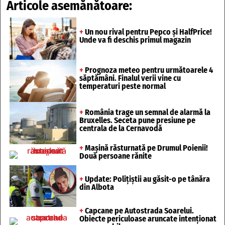
Articole asemănătoare:
+
Un nou rival pentru Pepco și HalfPrice!
Unde va fi deschis primul magazin
+
Prognoza meteo pentru următoarele 4
săptămâni. Finalul verii vine cu
temperaturi peste normal
+
România trage un semnal de alarmă la
Bruxelles. Seceta pune presiune pe
centrala de la Cernavodă
+
Mașină răsturnată pe Drumul Poienii!
Două persoane rănite
+
Update: Polițiștii au găsit-o pe tânăra
din Albota
+
Capcane pe Autostrada Soarelui.
Obiecte periculoase aruncate intenționat