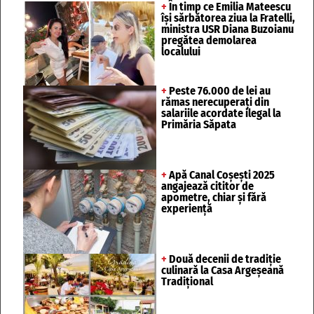
+
În timp ce Emilia Mateescu
își sărbătorea ziua la Fratelli,
ministra USR Diana Buzoianu
pregătea demolarea
localului
+
Peste 76.000 de lei au
rămas nerecuperați din
salariile acordate ilegal la
Primăria Săpata
+
Apă Canal Coșești 2025
angajează cititor de
apometre, chiar și fără
experiență
+
Două decenii de tradiție
culinară la Casa Argeșeană
Tradițional