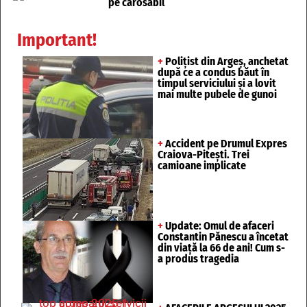
pe carosabil
Important!
+
Polițist din Argeș, anchetat
după ce a condus băut în
timpul serviciului și a lovit
mai multe pubele de gunoi
+
Accident pe Drumul Expres
Craiova-Pitești. Trei
camioane implicate
+
Update: Omul de afaceri
Constantin Pănescu a încetat
din viață la 66 de ani! Cum s-
a produs tragedia