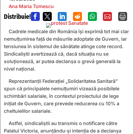
Ana Maria Tomescu
Distribuie!







Cadrele medicale din România își exprimă tot mai clar
nemulțumirea față de măsurile adoptate de Guvern, iar
tensiunea în sistemul de sănătate atinge cote record.
Sindicaliștii avertizează că, dacă situația nu se
soluționează, ar putea declanșa o grevă generală la
nivel național.
Reprezentanții Federației „Solidaritatea Sanitară”
spun că principalele nemulțumiri vizează posibilele
schimbări salariale, în contextul proiectului de lege
inițiat de Guvern, care prevede reducerea cu 10% a
cheltuielilor salariale.
Astfel, sindicaliștii au transmis o notificare către
Palatul Victoria, anunțându-și intenția de a declanșa