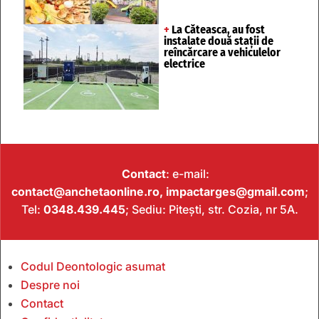
+
La Căteasca, au fost
instalate două stații de
reîncărcare a vehiculelor
electrice
Contact
: e-mail:
contact@anchetaonline.ro,
impactarges@gmail.com
;
Tel:
0348.439.445
; Sediu: Pitești, str. Cozia, nr 5A.
Codul Deontologic asumat
Despre noi
Contact