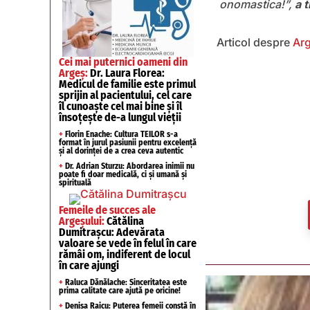
onomastica!”,
a 
Articol despre
Ar
Cei mai puternici oameni din
Argeș:
Dr. Laura Florea:
Medicul de familie este primul
sprijin al pacientului, cel care
îl cunoaște cel mai bine și îl
însoțește de-a lungul vieții
+
Florin Enache: Cultura TEILOR s-a
format în jurul pasiunii pentru excelență
și al dorinței de a crea ceva autentic
+
Dr. Adrian Sturzu: Abordarea inimii nu
poate fi doar medicală, ci și umană și
spirituală
Femeile de succes ale
Argeșului:
Cătălina
Dumitrașcu: Adevărata
valoare se vede în felul în care
rămâi om, indiferent de locul
în care ajungi
+
Raluca Dănălache: Sinceritatea este
prima calitate care ajută pe oricine!
+
Denisa Raicu: Puterea femeii constă în