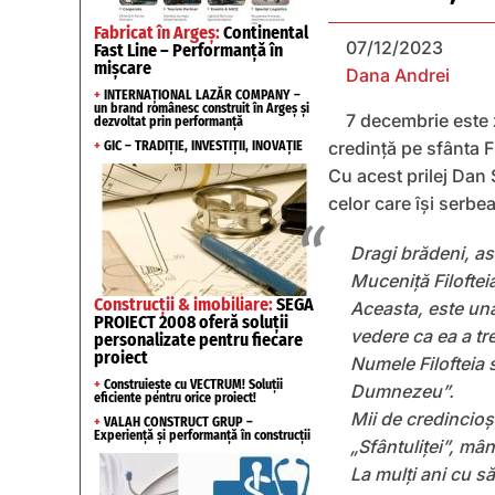
Fabricat în Argeș:
Continental
07/12/2023
Fast Line – Performanță în
mișcare
Dana Andrei
+
INTERNAȚIONAL LAZĂR COMPANY –
un brand românesc construit în Argeș și
7 decembrie este 
dezvoltat prin performanță
credință pe sfânta Fil
+
GIC – TRADIȚIE, INVESTIȚII, INOVAȚIE
Cu acest prilej Dan
celor care își serb
Dragi brădeni, as
Muceniță Filoftei
Construcții & imobiliare:
SEGA
Aceasta, este una
PROIECT 2008 oferă soluții
vedere ca ea a tr
personalizate pentru fiecare
proiect
Numele Filofteia 
+
Construiește cu VECTRUM! Soluții
Dumnezeu”.
eficiente pentru orice proiect!
Mii de credincioși
+
VALAH CONSTRUCT GRUP –
Experiență și performanță în construcții
„Sfântuliței”, mâ
La mulți ani cu să