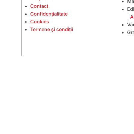
Ma
Contact
Edi
Confidențialitate
|
A
Cookies
Vâ
Termene și condiții
Gr