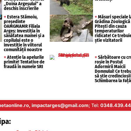
„Doina Argeșului” a
deschis înscrierile
+
Estera Stămoiu,
+
Măsuri speciale l
președinte
Grădina Zoologică
OAMGMAMR Filiala
Pitești din cauza
Argeș: Investiția în
temperaturilor
sănătatea mamei și a
ridicate! Ce trebui
copilului este o
știe vizitatorii
investiție în viitorul
comunității noastre
+
Atenție la apelurile
+
Sărbătoare cu cr
primite! Tentative de
roșie în Postul
fraudă în numele SRI
Adormirii Maicii
Domnului! Ce trebu
să știe credincioșii
Schimbarea la Față
etaonline.ro,
impactarges@gmail.com
; Tel:
0348.439.44
ipa: