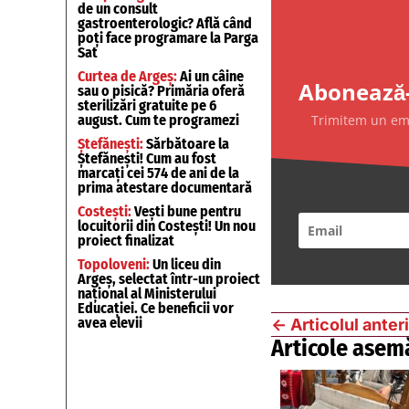
de un consult
gastroenterologic? Află când
poți face programare la Parga
Sat
Curtea de Argeș:
Ai un câine
Abonează-
sau o pisică? Primăria oferă
sterilizări gratuite pe 6
Trimitem un emai
august. Cum te programezi
Ștefănești:
Sărbătoare la
Ștefănești! Cum au fost
marcați cei 574 de ani de la
prima atestare documentară
Costești:
Vești bune pentru
locuitorii din Costești! Un nou
proiect finalizat
Topoloveni:
Un liceu din
Argeș, selectat într-un proiect
național al Ministerului
Educației. Ce beneficii vor
avea elevii
←
Articolul anter
Articole asem