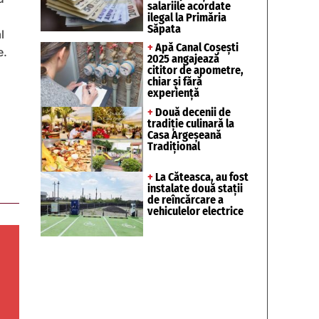
salariile acordate
ilegal la Primăria
Săpata
l
+
Apă Canal Coșești
e.
2025 angajează
cititor de apometre,
chiar și fără
experiență
+
Două decenii de
tradiție culinară la
Casa Argeșeană
Tradițional
+
La Căteasca, au fost
instalate două stații
de reîncărcare a
vehiculelor electrice