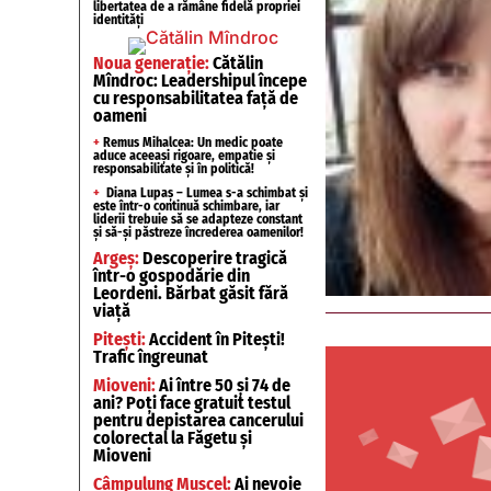
libertatea de a rămâne fidelă propriei
identități
Noua generație:
Cătălin
Mîndroc: Leadershipul începe
cu responsabilitatea față de
oameni
+
Remus Mihalcea: Un medic poate
aduce aceeași rigoare, empatie și
responsabilitate și în politică!
+
Diana Lupaș – Lumea s-a schimbat și
este într-o continuă schimbare, iar
liderii trebuie să se adapteze constant
și să-și păstreze încrederea oamenilor!
Argeș:
Descoperire tragică
într-o gospodărie din
Leordeni. Bărbat găsit fără
viață
Pitești:
Accident în Pitești!
Trafic îngreunat
Mioveni:
Ai între 50 și 74 de
ani? Poți face gratuit testul
pentru depistarea cancerului
colorectal la Făgetu și
Mioveni
Câmpulung Muscel:
Ai nevoie