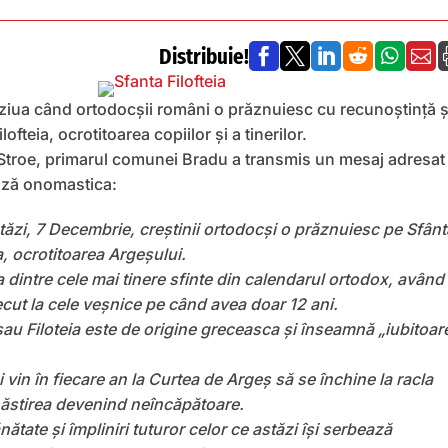
Distribuie!






ziua când ortodocșii români o prăznuiesc cu recunoștință ș
ofteia, ocrotitoarea copiilor și a tinerilor.
 Stroe, primarul comunei Bradu a transmis un mesaj adresat
ează onomastica:
tăzi, 7 Decembrie, creștinii ortodocși o prăznuiesc pe Sfânt
a, ocrotitoarea Argeșului.
 dintre cele mai tinere sfinte din calendarul ortodox, având 
ecut la cele veșnice pe când avea doar 12 ani.
sau Filoteia este de origine greceasca și înseamnă „iubitoar
 vin în fiecare an la Curtea de Argeș să se închine la racla
năstirea devenind neîncăpătoare.
nătate și împliniri tuturor celor ce astăzi își serbează