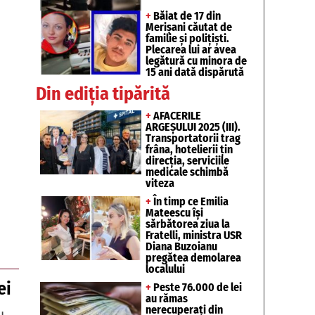
+
Băiat de 17 din
Merișani căutat de
familie și polițiști.
Plecarea lui ar avea
legătură cu minora de
15 ani dată dispărută
Din ediția tipărită
+
AFACERILE
ARGEȘULUI 2025 (III).
Transportatorii trag
frâna, hotelierii țin
direcția, serviciile
medicale schimbă
viteza
+
În timp ce Emilia
Mateescu își
sărbătorea ziua la
Fratelli, ministra USR
Diana Buzoianu
pregătea demolarea
localului
ei
+
Peste 76.000 de lei
au rămas
nerecuperați din
u