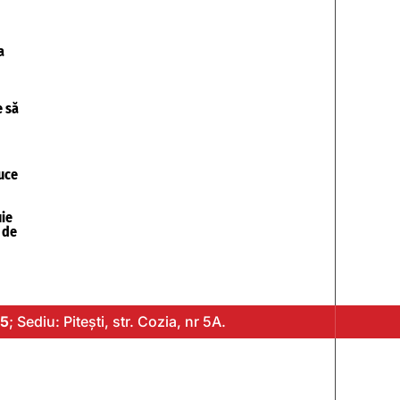
a
e să
uce
ie
 de
5
; Sediu: Pitești, str. Cozia, nr 5A.