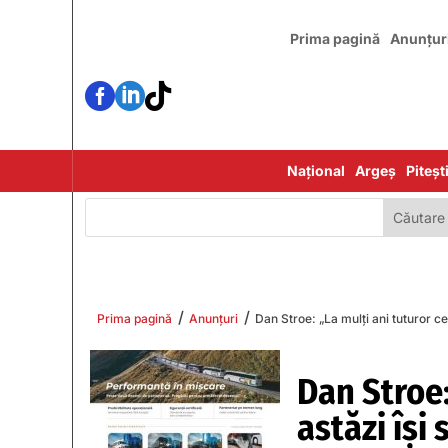
Prima pagină
Anunțur



Național
Argeș
Piteșt
/
/
Prima pagină
Anunțuri
Dan Stroe: „La mulți ani tuturor c
Dan Stroe:
astăzi își