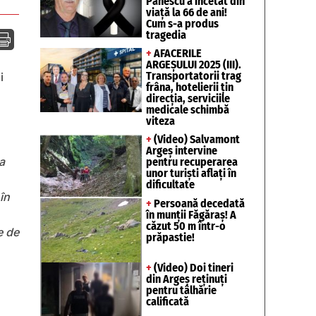
Pănescu a încetat din
viață la 66 de ani!
Cum s-a produs
tragedia

+
AFACERILE
ARGEȘULUI 2025 (III).
Transportatorii trag
i
frâna, hotelierii țin
direcția, serviciile
medicale schimbă
viteza
+
(Video) Salvamont
Argeș intervine
a
pentru recuperarea
unor turişti aflaţi în
dificultate
în
+
Persoană decedată
în munții Făgăraș! A
căzut 50 m într-o
e de
prăpastie!
+
(Video) Doi tineri
din Argeș reținuți
pentru tâlhărie
calificată