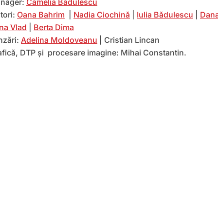
nager:
Camelia Bădulescu
tori:
Oana Bahrim
|
Nadia Ciochină
|
Iulia Bădulescu
|
Dana
na Vlad
|
Berta Dima
nzări:
Adelina Moldoveanu
| Cristian Lincan
afică, DTP și procesare imagine: Mihai Constantin.