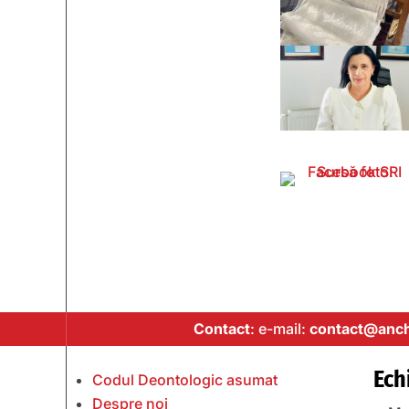
Contact
: e-mail:
contact@anch
Ech
Codul Deontologic asumat
Despre noi