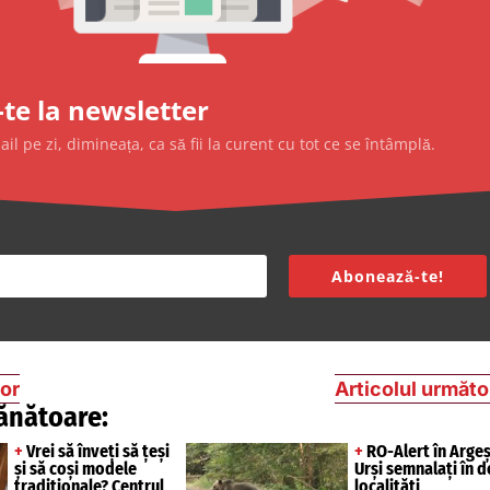
te la newsletter
l pe zi, dimineața, ca să fii la curent cu tot ce se întâmplă.
Abonează-te!
ior
Articolul următo
ănătoare:
+
Vrei să înveți să țeși
+
RO-Alert în Argeș
și să coși modele
Urși semnalați în 
tradiționale? Centrul
localități