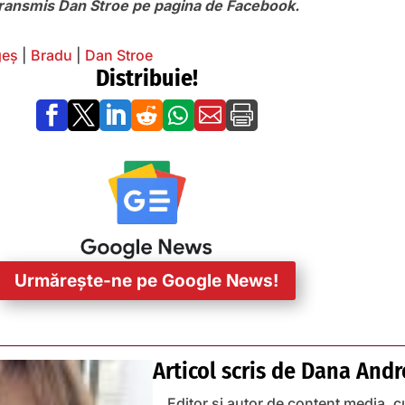
transmis Dan Stroe pe pagina de Facebook.
geș
|
Bradu
|
Dan Stroe
Distribuie!







Urmărește-ne pe Google News!
Articol scris de
Dana Andr
Editor și autor de content media, c