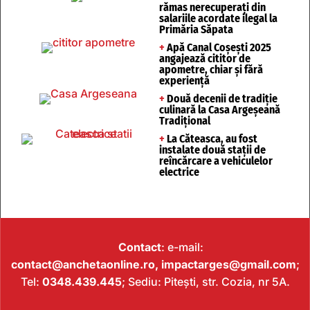
rămas nerecuperați din
salariile acordate ilegal la
Primăria Săpata
+
Apă Canal Coșești 2025
angajează cititor de
apometre, chiar și fără
experiență
+
Două decenii de tradiție
culinară la Casa Argeșeană
Tradițional
+
La Căteasca, au fost
instalate două stații de
reîncărcare a vehiculelor
electrice
Contact
: e-mail:
contact@anchetaonline.ro,
impactarges@gmail.com
;
Tel:
0348.439.445
; Sediu: Pitești, str. Cozia, nr 5A.