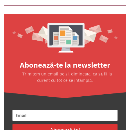
Abonează-te la newsletter
Trimitem un email pe zi, dimineața, ca să fii la
curent cu tot ce se întâmplă.
Abonează-te!