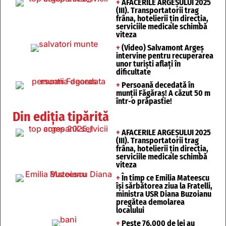
+
AFACERILE ARGEȘULUI 2025
(III). Transportatorii trag
frâna, hotelierii țin direcția,
serviciile medicale schimbă
viteza
+
(Video) Salvamont Argeș
intervine pentru recuperarea
unor turişti aflaţi în
dificultate
+
Persoană decedată în
munții Făgăraș! A căzut 50 m
într-o prăpastie!
Din ediția tipărită
+
AFACERILE ARGEȘULUI 2025
(III). Transportatorii trag
frâna, hotelierii țin direcția,
serviciile medicale schimbă
viteza
+
În timp ce Emilia Mateescu
își sărbătorea ziua la Fratelli,
ministra USR Diana Buzoianu
pregătea demolarea
localului
+
Peste 76.000 de lei au