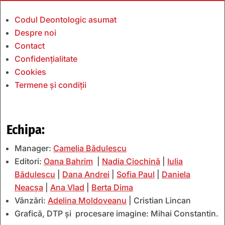
Codul Deontologic asumat
Despre noi
Contact
Confidențialitate
Cookies
Termene și condiții
Echipa:
Manager:
Camelia Bădulescu
Editori:
Oana Bahrim
|
Nadia Ciochină
|
Iulia
Bădulescu
|
Dana Andrei
|
Sofia Paul
|
Daniela
Neacșa
|
Ana Vlad
|
Berta Dima
Vânzări:
Adelina Moldoveanu
| Cristian Lincan
Grafică, DTP și procesare imagine: Mihai Constantin.