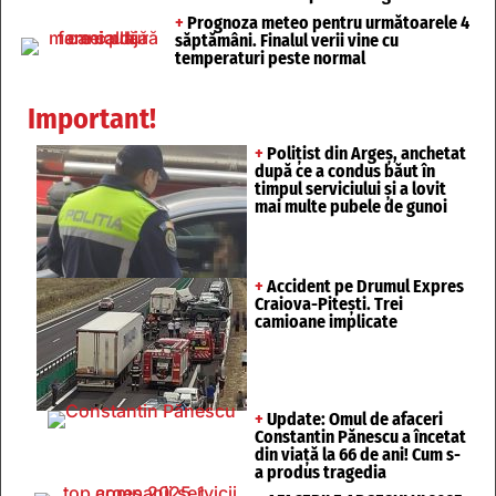
+
Prognoza meteo pentru următoarele 4
săptămâni. Finalul verii vine cu
temperaturi peste normal
Important!
+
Polițist din Argeș, anchetat
după ce a condus băut în
timpul serviciului și a lovit
mai multe pubele de gunoi
+
Accident pe Drumul Expres
Craiova-Pitești. Trei
camioane implicate
+
Update: Omul de afaceri
Constantin Pănescu a încetat
din viață la 66 de ani! Cum s-
a produs tragedia