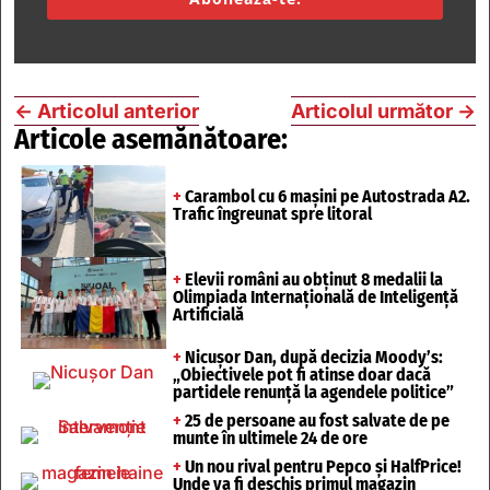
←
Articolul anterior
Articolul următor
→
Articole asemănătoare:
+
Carambol cu 6 mașini pe Autostrada A2.
Trafic îngreunat spre litoral
+
Elevii români au obținut 8 medalii la
Olimpiada Internațională de Inteligență
Artificială
+
Nicușor Dan, după decizia Moody’s:
„Obiectivele pot fi atinse doar dacă
partidele renunță la agendele politice”
+
25 de persoane au fost salvate de pe
munte în ultimele 24 de ore
+
Un nou rival pentru Pepco și HalfPrice!
Unde va fi deschis primul magazin