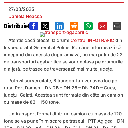
27/08/2025
Daniela Neacșa
Distribuie!







Atenție dacă plecați la drum!
Centrul INFOTRAFIC
din
Inspectoratul General al Poliției Române informează că,
începând din această după-amiază, nu mai puțin de 22
de transporturi agabaritice se vor deplasa pe drumurile
din țară, pe trasee ce traversează mai multe județe.
Potrivit sursei citate, 8 transporturi vor avea loc pe
ruta: Port Damen – DN 2B – DN 26 – DN 24D – Cuca,
județul Galați. Acestea sunt formate din câte un camion
cu mase de 83 – 150 tone.
Un transport format dintr-un camion cu masa de 120
tone se va pune în mișcare pe traseul: PTF Agigea – DN
39A – DN 39 – A4 – DN 2A – DN 21A – DN 21 – DN 2B –