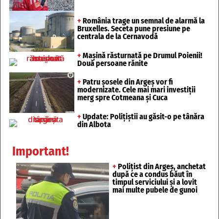
+
România trage un semnal de alarmă la
Bruxelles. Seceta pune presiune pe
centrala de la Cernavodă
+
Mașină răsturnată pe Drumul Poienii!
Două persoane rănite
+
Patru șosele din Argeș vor fi
modernizate. Cele mai mari investiții
merg spre Cotmeana și Cuca
+
Update: Polițiștii au găsit-o pe tânăra
din Albota
Important!
+
Polițist din Argeș, anchetat
după ce a condus băut în
timpul serviciului și a lovit
mai multe pubele de gunoi