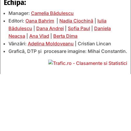
Echipa:
Manager:
Camelia Bădulescu
Editori:
Oana Bahrim
|
Nadia Ciochină
|
Iulia
Bădulescu
|
Dana Andrei
|
Sofia Paul
|
Daniela
Neacșa
|
Ana Vlad
|
Berta Dima
Vânzări:
Adelina Moldoveanu
| Cristian Lincan
Grafică, DTP și procesare imagine: Mihai Constantin.