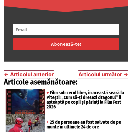
Abonează-te!
←
Articolul anterior
Articolul următor
→
Articole asemănătoare:
+
Film sub cerul liber, în această seară la
Pitești! „Cum să-ți dresezi dragonul” îi
așteaptă pe copii și părinți la Film Fest
2026
+
25 de persoane au fost salvate de pe
munte în ultimele 24 de ore