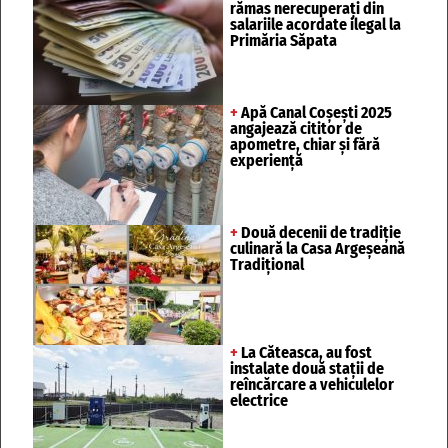
rămas nerecuperați din
salariile acordate ilegal la
Primăria Săpata
+
Apă Canal Coșești 2025
angajează cititor de
apometre, chiar și fără
experiență
+
Două decenii de tradiție
culinară la Casa Argeșeană
Tradițional
+
La Căteasca, au fost
instalate două stații de
reîncărcare a vehiculelor
electrice