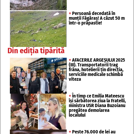
+
Persoană decedată în
munții Făgăraș! A căzut 50 m
într-o prăpastie!
Din ediția tipărită
+
AFACERILE ARGEȘULUI 2025
(III). Transportatorii trag
frâna, hotelierii țin direcția,
serviciile medicale schimbă
viteza
+
În timp ce Emilia Mateescu
își sărbătorea ziua la Fratelli,
ministra USR Diana Buzoianu
pregătea demolarea
localului
+
Peste 76.000 de lei au