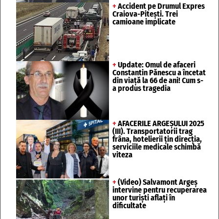
+
Accident pe Drumul Expres
Craiova-Pitești. Trei
camioane implicate
+
Update: Omul de afaceri
Constantin Pănescu a încetat
din viață la 66 de ani! Cum s-
a produs tragedia
+
AFACERILE ARGEȘULUI 2025
(III). Transportatorii trag
frâna, hotelierii țin direcția,
serviciile medicale schimbă
viteza
+
(Video) Salvamont Argeș
intervine pentru recuperarea
unor turişti aflaţi în
dificultate