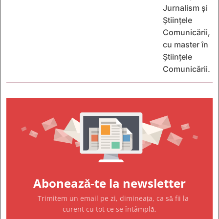
Jurnalism și
Științele
Comunicării,
cu master în
Științele
Comunicării.
Abonează-te la newsletter
Trimitem un email pe zi, dimineața, ca să fii la
curent cu tot ce se întâmplă.