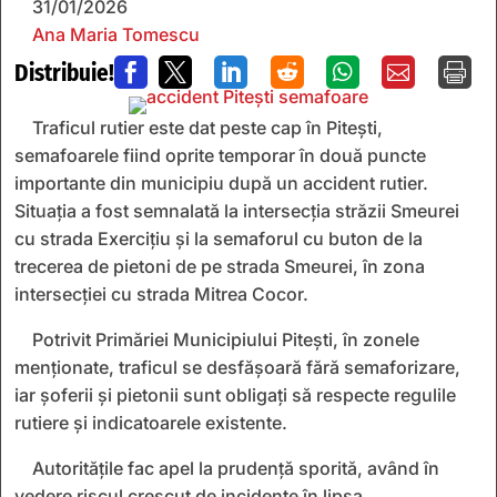
31/01/2026
Ana Maria Tomescu
Distribuie!







Traficul rutier este dat peste cap în Pitești,
semafoarele fiind oprite temporar în două puncte
importante din municipiu după un accident rutier.
Situația a fost semnalată la intersecția străzii Smeurei
cu strada Exercițiu și la semaforul cu buton de la
trecerea de pietoni de pe strada Smeurei, în zona
intersecției cu strada Mitrea Cocor.
Potrivit Primăriei Municipiului Pitești, în zonele
menționate, traficul se desfășoară fără semaforizare,
iar șoferii și pietonii sunt obligați să respecte regulile
rutiere și indicatoarele existente.
Autoritățile fac apel la prudență sporită, având în
vedere riscul crescut de incidente în lipsa