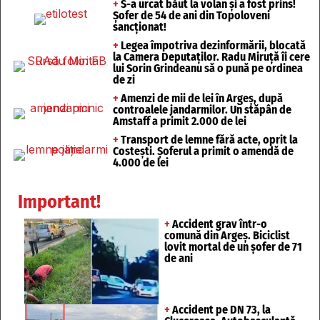
+
S-a urcat băut la volan și a fost prins!
Șofer de 54 de ani din Topoloveni
sancționat!
+
Legea împotriva dezinformării, blocată
la Camera Deputaților. Radu Miruță îi cere
lui Sorin Grindeanu să o pună pe ordinea
de zi
+
Amenzi de mii de lei în Argeș, după
controalele jandarmilor. Un stăpân de
Amstaff a primit 2.000 de lei
+
Transport de lemne fără acte, oprit la
Costești. Șoferul a primit o amendă de
4.000 de lei
Important!
+
Accident grav într-o
comună din Argeș. Biciclist
lovit mortal de un șofer de 71
de ani
+
Accident pe DN 73, la