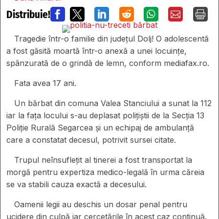
Distribuie!







Tragedie într-o familie din județul Dolj! O adolescentă
a fost găsită moartă într-o anexă a unei locuințe,
spânzurată de o grindă de lemn, conform mediafax.ro.
Fata avea 17 ani.
Un bărbat din comuna Valea Stanciului a sunat la 112
iar la fața locului s-au deplasat polițiștii de la Secția 13
Poliție Rurală Segarcea și un echipaj de ambulanță
care a constatat decesul, potrivit sursei citate.
Trupul neînsuflețit al tinerei a fost transportat la
morgă pentru expertiza medico-legală în urma căreia
se va stabili cauza exactă a decesului.
Oamenii legii au deschis un dosar penal pentru
ucidere din culpă iar cercetările în acest caz continuă.