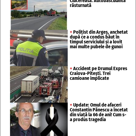
Clucereasa. Autobasculantă
răsturnată
+
Polițist din Argeș, anchetat
după ce a condus băut în
timpul serviciului și a lovit
mai multe pubele de gunoi
+
Accident pe Drumul Expres
Craiova-Pitești. Trei
camioane implicate
+
Update: Omul de afaceri
Constantin Pănescu a încetat
din viață la 66 de ani! Cum s-
a produs tragedia