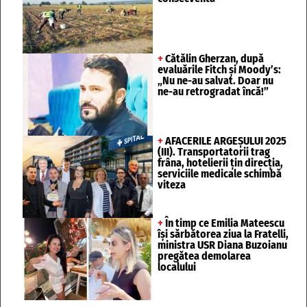
+
Cătălin Gherzan, după
evaluările Fitch și Moody’s:
„Nu ne-au salvat. Doar nu
ne-au retrogradat încă!”
+
AFACERILE ARGEȘULUI 2025
(III). Transportatorii trag
frâna, hotelierii țin direcția,
serviciile medicale schimbă
viteza
+
În timp ce Emilia Mateescu
își sărbătorea ziua la Fratelli,
ministra USR Diana Buzoianu
pregătea demolarea
localului