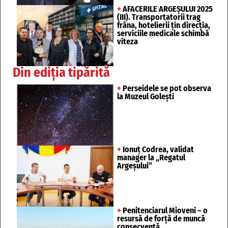
+
AFACERILE ARGEȘULUI 2025
(III). Transportatorii trag
frâna, hotelierii țin direcția,
serviciile medicale schimbă
viteza
Din ediția tipărită
+
Perseidele se pot observa
la Muzeul Golești
+
Ionuț Codrea, validat
manager la „Regatul
Argeșului”
+
Penitenciarul Mioveni – o
resursă de forță de muncă
consecventă