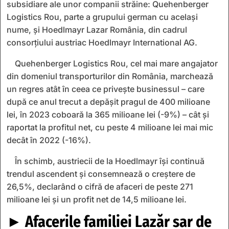
subsidiare ale unor companii străine: Quehenberger
Logistics Rou, parte a grupului german cu acelaşi
nume, şi Hoedlmayr Lazar România, din cadrul
consorţiului austriac Hoedlmayr International AG.
Quehenberger Logistics Rou, cel mai mare angajator
din domeniul transporturilor din România, marchează
un regres atât în ceea ce priveşte businessul – care
după ce anul trecut a depăşit pragul de 400 milioane
lei, în 2023 coboară la 365 milioane lei (-9%) – cât şi
raportat la profitul net, cu peste 4 milioane lei mai mic
decât în 2022 (-16%).
În schimb, austriecii de la Hoedlmayr îşi continuă
trendul ascendent şi consemnează o creştere de
26,5%, declarând o cifră de afaceri de peste 271
milioane lei şi un profit net de 14,5 milioane lei.
► Afacerile familiei Lazăr sar de