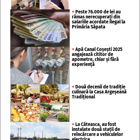
+
Peste 76.000 de lei au
rămas nerecuperați din
salariile acordate ilegal la
Primăria Săpata
+
Apă Canal Coșești 2025
angajează cititor de
apometre, chiar și fără
experiență
+
Două decenii de tradiție
culinară la Casa Argeșeană
Tradițional
+
La Căteasca, au fost
instalate două stații de
reîncărcare a vehiculelor
electrice