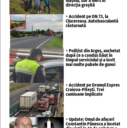
mașină, dar a mers în
direcția greșită
+
Accident pe DN 73, la
Clucereasa. Autobasculantă
răsturnată
+
Polițist din Argeș, anchetat
după ce a condus băut în
timpul serviciului și a lovit
mai multe pubele de gunoi
+
Accident pe Drumul Expres
Craiova-Pitești. Trei
camioane implicate
+
Update: Omul de afaceri
Constantin Pănescu a încetat