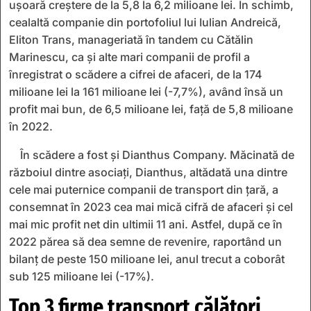
uşoară creştere de la 5,8 la 6,2 milioane lei. În schimb,
cealaltă companie din portofoliul lui Iulian Andreică,
Eliton Trans, manageriată în tandem cu Cătălin
Marinescu, ca şi alte mari companii de profil a
înregistrat o scădere a cifrei de afaceri, de la 174
milioane lei la 161 milioane lei (-7,7%), având însă un
profit mai bun, de 6,5 milioane lei, faţă de 5,8 milioane
în 2022.
În scădere a fost şi Dianthus Company. Măcinată de
războiul dintre asociaţi, Dianthus, altădată una dintre
cele mai puternice companii de transport din ţară, a
consemnat în 2023 cea mai mică cifră de afaceri şi cel
mai mic profit net din ultimii 11 ani. Astfel, după ce în
2022 părea să dea semne de revenire, raportând un
bilanţ de peste 150 milioane lei, anul trecut a coborât
sub 125 milioane lei (-17%).
Top 3 firme transport călători