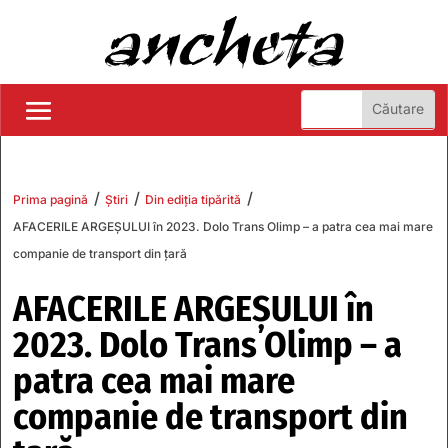
/
/
/
Prima pagină
Știri
Din ediția tipărită
AFACERILE ARGEŞULUI în 2023. Dolo Trans Olimp – a patra cea mai mare
companie de transport din ţară
AFACERILE ARGEŞULUI în
2023. Dolo Trans Olimp – a
patra cea mai mare
companie de transport din