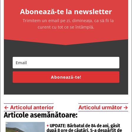
Abonează-te la newsletter
Trimitem un email pe zi, dimineața, ca să fii la
curent cu tot ce se întâmplă.
Abonează-te!
←
Articolul anterior
Articolul următor
→
Articole asemănătoare:
+
UPDATE: Bărbatul de 84 de ani, găsit
după 8 ore de căutări. S-a despărțit de