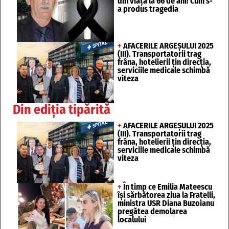
din viață la 66 de ani! Cum s-
a produs tragedia
+
AFACERILE ARGEȘULUI 2025
(III). Transportatorii trag
frâna, hotelierii țin direcția,
serviciile medicale schimbă
viteza
Din ediția tipărită
+
AFACERILE ARGEȘULUI 2025
(III). Transportatorii trag
frâna, hotelierii țin direcția,
serviciile medicale schimbă
viteza
+
În timp ce Emilia Mateescu
își sărbătorea ziua la Fratelli,
ministra USR Diana Buzoianu
pregătea demolarea
localului