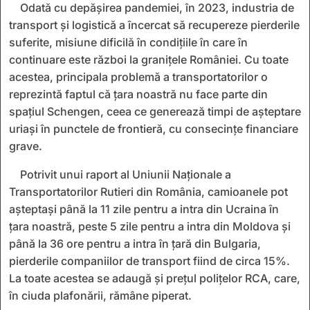
Odată cu depășirea pandemiei, în 2023, industria de
transport și logistică a încercat să recupereze pierderile
suferite, misiune dificilă în condiţiile în care în
continuare este război la graniţele României. Cu toate
acestea, principala problemă a transportatorilor o
reprezintă faptul că ţara noastră nu face parte din
spaţiul Schengen, ceea ce generează timpi de aşteptare
uriaşi în punctele de frontieră, cu consecințe financiare
grave.
Potrivit unui raport al Uniunii Naţionale a
Transportatorilor Rutieri din România, camioanele pot
aşteptaşi până la 11 zile pentru a intra din Ucraina în
ţara noastră, peste 5 zile pentru a intra din Moldova și
până la 36 ore pentru a intra în țară din Bulgaria,
pierderile companiilor de transport fiind de circa 15%.
La toate acestea se adaugă şi preţul poliţelor RCA, care,
în ciuda plafonării, rămâne piperat.