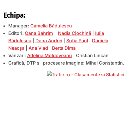
Echipa:
Manager:
Camelia Bădulescu
Editori:
Oana Bahrim
|
Nadia Ciochină
|
Iulia
Bădulescu
|
Dana Andrei
|
Sofia Paul
|
Daniela
Neacșa
|
Ana Vlad
|
Berta Dima
Vânzări:
Adelina Moldoveanu
| Cristian Lincan
Grafică, DTP și procesare imagine: Mihai Constantin.