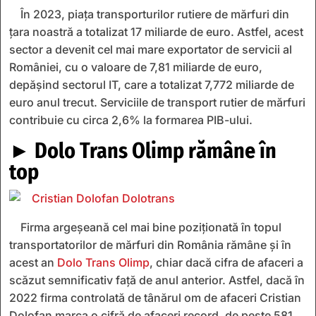
În 2023, piața transporturilor rutiere de mărfuri din
țara noastră a totalizat 17 miliarde de euro. Astfel, acest
sector a devenit cel mai mare exportator de servicii al
României, cu o valoare de 7,81 miliarde de euro,
depășind sectorul IT, care a totalizat 7,772 miliarde de
euro anul trecut. Serviciile de transport rutier de mărfuri
contribuie cu circa 2,6% la formarea PIB-ului.
► Dolo Trans Olimp rămâne în
top
Firma argeşeană cel mai bine poziţionată în topul
transportatorilor de mărfuri din România rămâne şi în
acest an
Dolo Trans Olimp
, chiar dacă cifra de afaceri a
scăzut semnificativ faţă de anul anterior. Astfel, dacă în
2022 firma controlată de tânărul om de afaceri Cristian
Dolofan marca o cifră de afaceri record, de peste 581