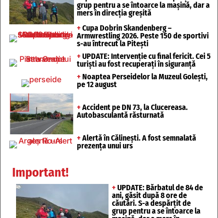
grup pentru a se întoarce la mașină, dar a
mers în direcția greșită
+
Cupa Dobrin Skandenberg –
Armwrestling 2026. Peste 150 de sportivi
s-au întrecut la Pitești
+
UPDATE: Intervenție cu final fericit. Cei 5
turiști au fost recuperați în siguranță
+
Noaptea Perseidelor la Muzeul Golești,
pe 12 august
+
Accident pe DN 73, la Clucereasa.
Autobasculantă răsturnată
+
Alertă în Călinești. A fost semnalată
prezența unui urs
Important!
+
UPDATE: Bărbatul de 84 de
ani, găsit după 8 ore de
căutări. S-a despărțit de
grup pentru a se întoarce la