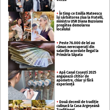
+
În timp ce Emilia Mateescu
își sărbătorea ziua la Fratelli,
ministra USR Diana Buzoianu
pregătea demolarea
localului
+
Peste 76.000 de lei au
rămas nerecuperați din
salariile acordate ilegal la
Primăria Săpata
+
Apă Canal Coșești 2025
angajează cititor de
apometre, chiar și fără
experiență
+
Două decenii de tradiție
culinară la Casa Argeșeană
Tradițional