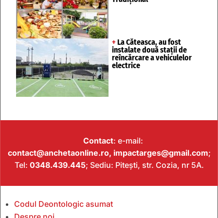
+
La Căteasca, au fost
instalate două stații de
reîncărcare a vehiculelor
electrice
Contact
: e-mail:
contact@anchetaonline.ro,
impactarges@gmail.com
;
Tel:
0348.439.445
; Sediu: Pitești, str. Cozia, nr 5A.
Codul Deontologic asumat
Despre noi