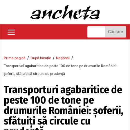
/
/
/
Prima pagină
După locație
Național
Transporturi agabaritice de peste 100 de tone pe drumurile României:
șoferii, sfătuiți să circule cu prudență
Transporturi agabaritice de
peste 100 de tone pe
drumurile României: șoferii,
sfătuiți să circule cu