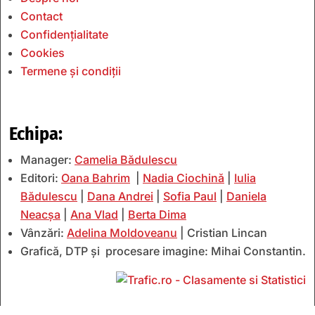
Contact
Confidențialitate
Cookies
Termene și condiții
Echipa:
Manager:
Camelia Bădulescu
Editori:
Oana Bahrim
|
Nadia Ciochină
|
Iulia
Bădulescu
|
Dana Andrei
|
Sofia Paul
|
Daniela
Neacșa
|
Ana Vlad
|
Berta Dima
Vânzări:
Adelina Moldoveanu
| Cristian Lincan
Grafică, DTP și procesare imagine: Mihai Constantin.