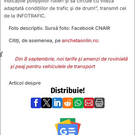
indicațiile polițiștilor rutieri și să circule cu viteza
adaptată condițiilor de trafic și de drum!”, transmit cei
de la INFOTRAFIC.
Foto descriptiv. Sursă foto: Facebook CNAIR
Citiți, de asemenea, pe
anchetaonlin.ro
:
Din 8 septembrie, noi tarife și amenzi de rovinietă
și peaj pentru vehiculele de transport
Articol despre
Distribuie!






