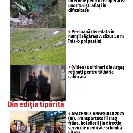
intervine pentru recuperarea
unor turişti aflaţi în
dificultate
+
Persoană decedată în
munții Făgăraș! A căzut 50 m
într-o prăpastie!
+
(Video) Doi tineri din Argeș
reținuți pentru tâlhărie
calificată
Din ediția tipărită
+
AFACERILE ARGEȘULUI 2025
(III). Transportatorii trag
frâna, hotelierii țin direcția,
serviciile medicale schimbă
viteza