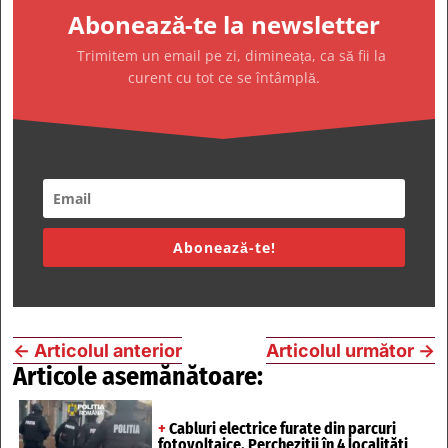
Abonează-te la newsletter
Trimitem un email pe zi, dimineața, ca să fii la
curent cu tot ce se întâmplă.
Abonează-te!
←
Articolul anterior
Articolul următor
→
Articole asemănătoare:
+
Cabluri electrice furate din parcuri
fotovoltaice. Percheziții în 4 localități