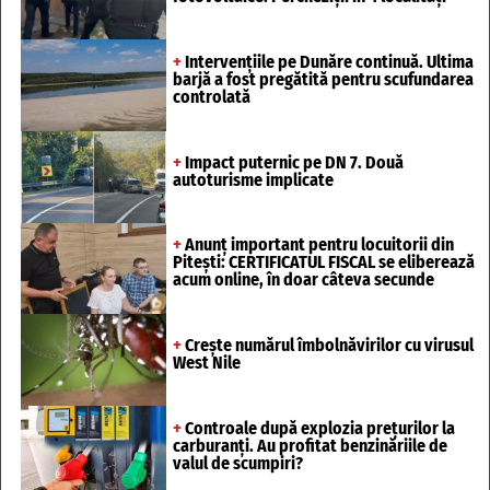
+
Intervențiile pe Dunăre continuă. Ultima
barjă a fost pregătită pentru scufundarea
controlată
+
Impact puternic pe DN 7. Două
autoturisme implicate
+
Anunț important pentru locuitorii din
Pitești: CERTIFICATUL FISCAL se eliberează
acum online, în doar câteva secunde
+
Crește numărul îmbolnăvirilor cu virusul
West Nile
+
Controale după explozia prețurilor la
carburanți. Au profitat benzinăriile de
valul de scumpiri?