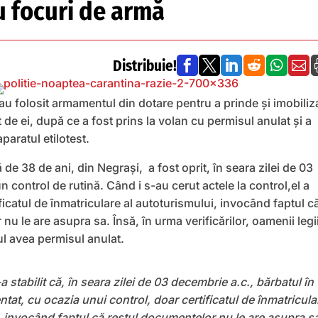
cu focuri de armă
Distribuie!






i au folosit armamentul din dotare pentru a prinde şi imobiliz
t de ei, după ce a fost prins la volan cu permisul anulat și a
paratul etilotest.
ă de 38 de ani, din Negrași, a fost oprit, în seara zilei de 03
 control de rutină. Când i s-au cerut actele la control,el a
ficatul de înmatriculare al autoturismului, invocând faptul c
nu le are asupra sa. Însă, în urma verificărilor, oamenii legi
ul avea permisul anulat.
a stabilit că, în seara zilei de 03 decembrie a.c., bărbatul în
ntat, cu ocazia unui control, doar certificatul de înmatricula
, invocând faptul că restul documentelor nu le are asupra s