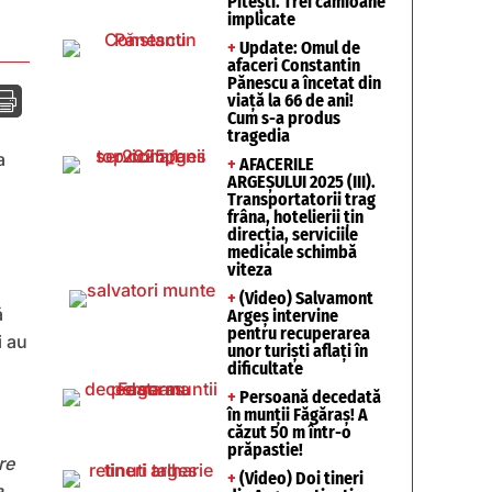
Pitești. Trei camioane
implicate
+
Update: Omul de
afaceri Constantin
Pănescu a încetat din

viață la 66 de ani!
Cum s-a produs
tragedia
a
+
AFACERILE
ARGEȘULUI 2025 (III).
Transportatorii trag
frâna, hotelierii țin
direcția, serviciile
medicale schimbă
viteza
+
(Video) Salvamont
ă
Argeș intervine
pentru recuperarea
i au
unor turişti aflaţi în
dificultate
+
Persoană decedată
în munții Făgăraș! A
căzut 50 m într-o
prăpastie!
re
+
(Video) Doi tineri
a,