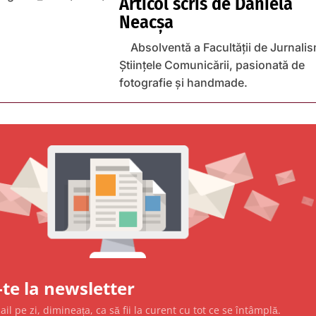
Articol scris de
Daniela
Neacșa
Absolventă a Facultății de Jurnalis
Științele Comunicării, pasionată de
fotografie și handmade.
te la newsletter
l pe zi, dimineața, ca să fii la curent cu tot ce se întâmplă.