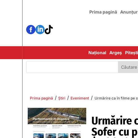
Prima pagină
Anunțur



Național
Argeș
Piteșt
/
/
/
Prima pagină
Știri
Eveniment
Urmărire ca în filme pe s
Urmărire c
Șofer cu p