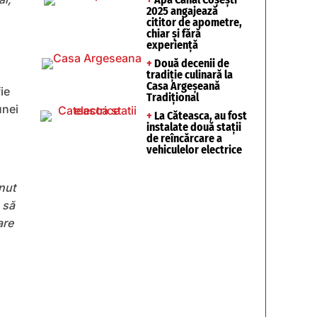
2025 angajează
cititor de apometre,
chiar și fără
experiență
+
Două decenii de
tradiție culinară la
Casa Argeșeană
fie
Tradițional
unei
+
La Căteasca, au fost
instalate două stații
de reîncărcare a
vehiculelor electrice
inut
 să
are