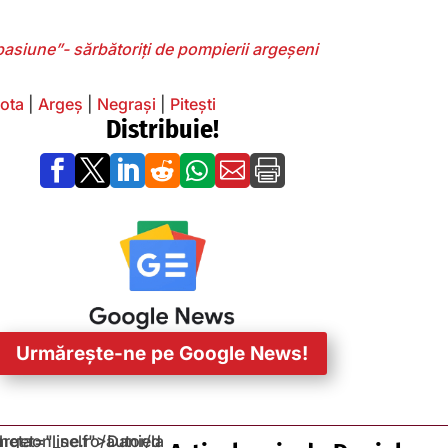
 pasiune”- sărbătoriți de pompierii argeșeni
ota
|
Argeș
|
Negrași
|
Pitești
Distribuie!







Urmărește-ne pe Google News!