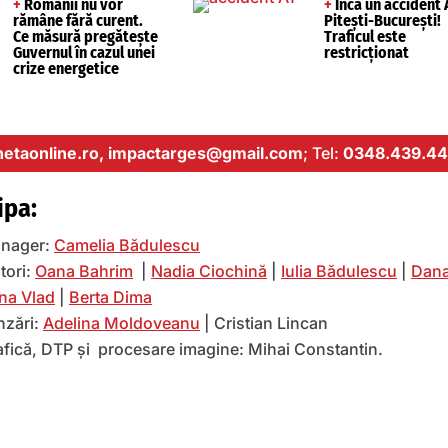
+
Românii nu vor
+
Încă un accident 
rămâne fără curent.
Pitești-București!
Ce măsură pregătește
Traficul este
Guvernul în cazul unei
restricționat
crize energetice
etaonline.ro,
impactarges@gmail.com
; Tel:
0348.439.44
ipa:
nager:
Camelia Bădulescu
tori:
Oana Bahrim
|
Nadia Ciochină
|
Iulia Bădulescu
|
Dana
na Vlad
|
Berta Dima
nzări:
Adelina Moldoveanu
| Cristian Lincan
afică, DTP și procesare imagine: Mihai Constantin.