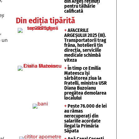
din Argeș reținuți
pentru tâlhărie
calificată
eș
Din ediția tipărită
+
AFACERILE
,
ARGEȘULUI 2025 (III).
e un
Transportatorii trag
frâna, hotelierii țin
direcția, serviciile
medicale schimbă
viteza
+
În timp ce Emilia
Mateescu își
sărbătorea ziua la
Fratelli, ministra USR
Diana Buzoianu
pregătea demolarea
localului
+
Peste 76.000 de lei
au rămas
nerecuperați din
salariile acordate
ilegal la Primăria
Săpata
al,
+
Apă Canal Coșești