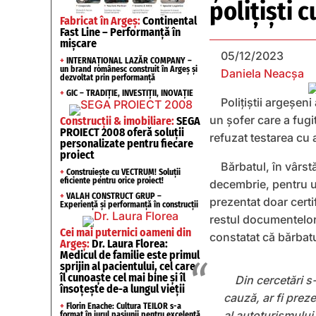
polițiști 
Fabricat în Argeș:
Continental
Fast Line – Performanță în
mișcare
05/12/2023
+
INTERNAȚIONAL LAZĂR COMPANY –
un brand românesc construit în Argeș și
Daniela Neacșa
dezvoltat prin performanță
+
GIC – TRADIȚIE, INVESTIȚII, INOVAȚIE
Poliţiştii argeșen
un şofer care a fugi
Construcții & imobiliare:
SEGA
PROIECT 2008 oferă soluții
refuzat testarea cu a
personalizate pentru fiecare
proiect
Bărbatul, în vârst
+
Construiește cu VECTRUM! Soluții
eficiente pentru orice proiect!
decembrie, pentru un
+
VALAH CONSTRUCT GRUP –
prezentat doar certi
Experiență și performanță în construcții
restul documentelor 
Cei mai puternici oameni din
constatat că bărbat
Argeș:
Dr. Laura Florea:
Medicul de familie este primul
sprijin al pacientului, cel care
îl cunoaște cel mai bine și îl
Din cercetări s-
însoțește de-a lungul vieții
cauză, ar fi preze
+
Florin Enache: Cultura TEILOR s-a
al autoturismului
format în jurul pasiunii pentru excelență