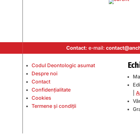
Contact
: e-mail:
contact@anch
Ech
Codul Deontologic asumat
Despre noi
Ma
Contact
Edi
Confidențialitate
|
A
Cookies
Vâ
Termene și condiții
Gr