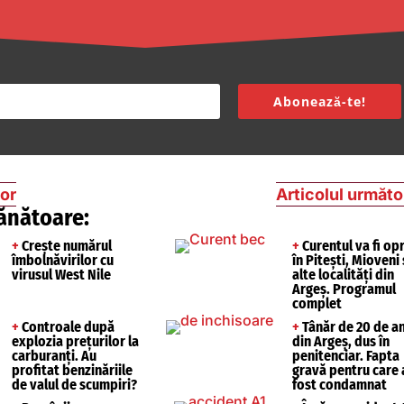
Abonează-te!
ior
Articolul următo
ănătoare:
+
Crește numărul
+
Curentul va fi opr
îmbolnăvirilor cu
în Pitești, Mioveni 
virusul West Nile
alte localități din
Argeș. Programul
complet
+
Controale după
+
Tânăr de 20 de an
explozia prețurilor la
din Argeș, dus în
carburanți. Au
penitenciar. Fapta
profitat benzinăriile
gravă pentru care 
de valul de scumpiri?
fost condamnat