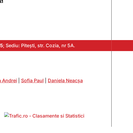
A1
5
; Sediu: Pitești, str. Cozia, nr 5A.
 Andrei
|
Sofia Paul
|
Daniela Neacșa