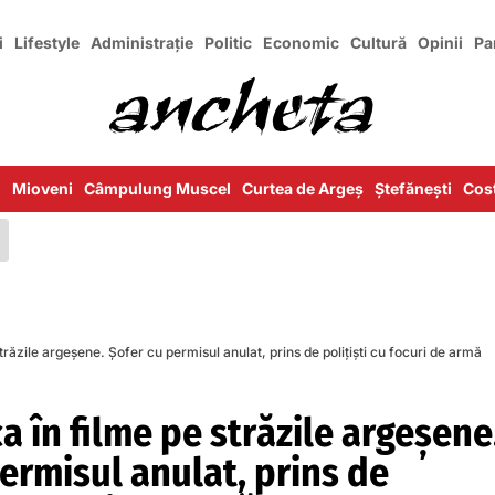
i
Lifestyle
Administrație
Politic
Economic
Cultură
Opinii
Pa
i
Mioveni
Câmpulung Muscel
Curtea de Argeș
Ștefănești
Cost
trăzile argeșene. Șofer cu permisul anulat, prins de polițiști cu focuri de armă
a în filme pe străzile argeșene
ermisul anulat, prins de