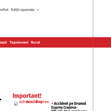
mflet
Ediții speciale
ești
Topoloveni
Rural
.
Important!
+
Accident pe Drumul
Expres Craiova-