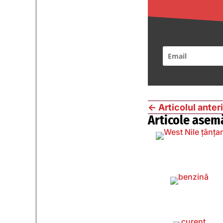
←
Articolul anter
Articole asem