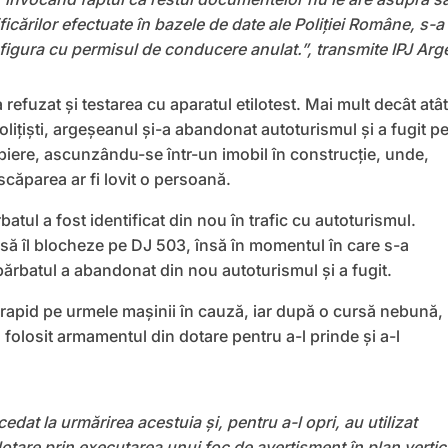
ficărilor efectuate în bazele de date ale Poliției Române, s-a
a figura cu permisul de conducere anulat.”, transmite IPJ Arg
refuzat și testarea cu aparatul etilotest. Mai mult decât atât
lițiști, argeșeanul și-a abandonat autoturismul și a fugit p
piere, ascunzându-se într-un imobil în construcție, unde,
scăparea ar fi lovit o persoană.
atul a fost identificat din nou în trafic cu autoturismul.
at să îl blocheze pe DJ 503, însă în momentul în care s-a
bărbatul a abandonat din nou autoturismul și a fugit.
it rapid pe urmele mașinii în cauză, iar după o cursă nebună,
u folosit armamentul din dotare pentru a-l prinde şi a-l
ocedat la urmărirea acestuia și, pentru a-l opri, au utilizat
tare prin executarea unui foc de avertisment în plan vertic