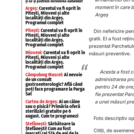
și să-și păstreze încrederea oamenilor!
moment în care bă
Argeș:
Curentul va fi oprit în
Pitești, Mioveni și alte
Argeș
localități din Argeș.
Programul complet
Pitești:
Curentul va fi oprit în
Din nefericire pe
Pitești, Mioveni și alte
gratii. El a fost reț
localități din Argeș.
Programul complet
prezentat Parchetulu
Mioveni:
Curentul va fi oprit în
măsuri preventive.
Pitești, Mioveni și alte
localități din Argeș.
Programul complet
Acesta a fost c
Câmpulung Muscel:
Ai nevoie
administrarea pro
de un consult
gastroenterologic? Află când
pentru 24 de ore,
poți face programare la Parga
Sat
fie prezentat Par
Curtea de Argeș:
Ai un câine
a unei măsuri pre
sau o pisică? Primăria oferă
sterilizări gratuite pe 6
august. Cum te programezi
Foto descriptiv op
Ștefănești:
Sărbătoare la
Ștefănești! Cum au fost
Citiți, de asemen
marcați cei 574 de ani de la