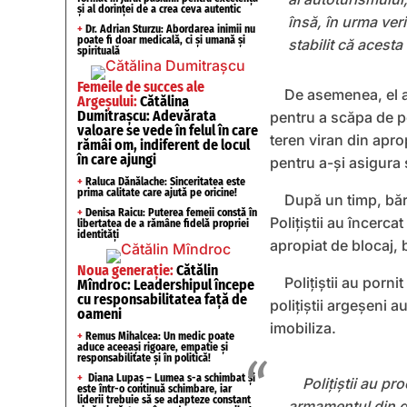
și al dorinței de a crea ceva autentic
însă, în urma veri
+
Dr. Adrian Sturzu: Abordarea inimii nu
poate fi doar medicală, ci și umană și
stabilit că acest
spirituală
Femeile de succes ale
De asemenea, el a 
Argeșului:
Cătălina
Dumitrașcu: Adevărata
pentru a scăpa de po
valoare se vede în felul în care
teren viran din apro
rămâi om, indiferent de locul
în care ajungi
pentru a-și asigura 
+
Raluca Dănălache: Sinceritatea este
prima calitate care ajută pe oricine!
După un timp, bărb
+
Denisa Raicu: Puterea femeii constă în
Polițiștii au încerc
libertatea de a rămâne fidelă propriei
identități
apropiat de blocaj, 
Noua generație:
Cătălin
Polițiștii au porn
Mîndroc: Leadershipul începe
cu responsabilitatea față de
poliţiştii argeșeni a
oameni
imobiliza.
+
Remus Mihalcea: Un medic poate
aduce aceeași rigoare, empatie și
responsabilitate și în politică!
+
Diana Lupaș – Lumea s-a schimbat și
Polițiștii au pr
este într-o continuă schimbare, iar
liderii trebuie să se adapteze constant
armamentul din do