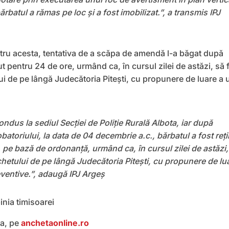
rbatul a rămas pe loc și a fost imobilizat.”, a transmis IPJ
ntru acesta, tentativa de a scăpa de amendă l-a băgat după
inut pentru 24 de ore, urmând ca, în cursul zilei de astăzi, să 
i de pe lângă Judecătoria Pitești, cu propunere de luare a 
ondus la sediul Secției de Poliție Rurală Albota, iar după
batoriului, la data de 04 decembrie a.c., bărbatul a fost reț
 pe bază de ordonanță, urmând ca, în cursul zilei de astăzi,
chetului de pe lângă Judecătoria Pitești, cu propunere de lu
ventive.”, adaugă IPJ Argeș
inia timisoarei
ea, pe
anchetaonline.ro