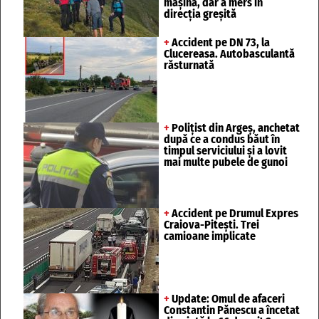
mașină, dar a mers în
direcția greșită
+
Accident pe DN 73, la
Clucereasa. Autobasculantă
răsturnată
+
Polițist din Argeș, anchetat
după ce a condus băut în
timpul serviciului și a lovit
mai multe pubele de gunoi
+
Accident pe Drumul Expres
Craiova-Pitești. Trei
camioane implicate
+
Update: Omul de afaceri
Constantin Pănescu a încetat