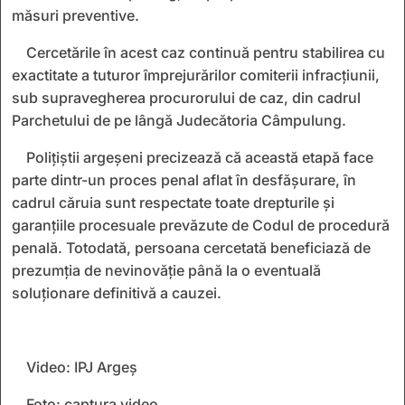
măsuri preventive.
Cercetările în acest caz continuă pentru stabilirea cu
exactitate a tuturor împrejurărilor comiterii infracțiunii,
sub supravegherea procurorului de caz, din cadrul
Parchetului de pe lângă Judecătoria Câmpulung.
Polițiștii argeșeni precizează că această etapă face
parte dintr-un proces penal aflat în desfășurare, în
cadrul căruia sunt respectate toate drepturile și
garanțiile procesuale prevăzute de Codul de procedură
penală. Totodată, persoana cercetată beneficiază de
prezumția de nevinovăție până la o eventuală
soluționare definitivă a cauzei.
Video: IPJ Argeș
Foto: captura video