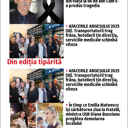
din viață la 66 de ani! Cum s-
a produs tragedia
+
AFACERILE ARGEȘULUI 2025
(III). Transportatorii trag
frâna, hotelierii țin direcția,
serviciile medicale schimbă
viteza
Din ediția tipărită
+
AFACERILE ARGEȘULUI 2025
(III). Transportatorii trag
frâna, hotelierii țin direcția,
serviciile medicale schimbă
viteza
+
În timp ce Emilia Mateescu
își sărbătorea ziua la Fratelli,
ministra USR Diana Buzoianu
pregătea demolarea
localului