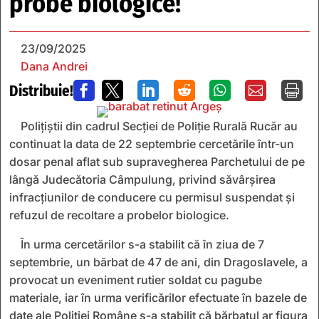
probe biologice!
23/09/2025
Dana Andrei
Distribuie!







Polițiștii din cadrul Secției de Poliție Rurală Rucăr au
continuat la data de 22 septembrie cercetările într-un
dosar penal aflat sub supravegherea Parchetului de pe
lângă Judecătoria Câmpulung, privind săvârșirea
infracțiunilor de conducere cu permisul suspendat și
refuzul de recoltare a probelor biologice.
În urma cercetărilor s-a stabilit că în ziua de 7
septembrie, un bărbat de 47 de ani, din Dragoslavele, a
provocat un eveniment rutier soldat cu pagube
materiale, iar în urma verificărilor efectuate în bazele de
date ale Poliției Române s-a stabilit că bărbatul ar figura