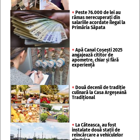
+
Peste 76.000 de lei au
rămas nerecuperați din
salariile acordate ilegal la
Primăria Săpata
+
Apă Canal Coșești 2025
angajează cititor de
apometre, chiar și fără
experiență
+
Două decenii de tradiție
culinară la Casa Argeșeană
Tradițional
+
La Căteasca, au fost
instalate două stații de
reîncărcare a vehiculelor
electrice