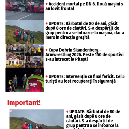
+
Accident mortal pe DN 6. Două mașini s-
au lovit frontal
+
UPDATE: Bărbatul de 80 de ani, găsit
după 8 ore de căutări. S-a despărțit de
grup pentru a se întoarce la mașină, dar a
mers în direcția greșită
+
Cupa Dobrin Skandenberg –
Armwrestling 2026. Peste 150 de sportivi
s-au întrecut la Pitești
+
UPDATE: Intervenție cu final fericit. Cei 5
turiști au fost recuperați în siguranță
Important!
+
UPDATE: Bărbatul de 80 de
ani, găsit după 8 ore de
căutări. S-a despărțit de
grup pentru a se întoarce la