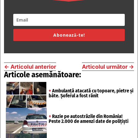
Abonează-te!
←
Articolul anterior
Articolul următor
→
Articole asemănătoare:
+
Ambulanță atacată cu topoare, pietre și
bâte. Șoferul a fost rănit
+
Razie pe autostrăzile din România!
Peste 2.000 de amenzi date de polițiști