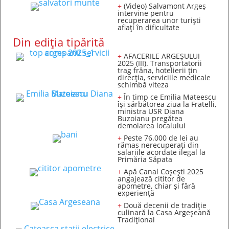
+
(Video) Salvamont Argeș
intervine pentru
recuperarea unor turişti
aflaţi în dificultate
Din ediția tipărită
+
AFACERILE ARGEȘULUI
2025 (III). Transportatorii
trag frâna, hotelierii țin
direcția, serviciile medicale
schimbă viteza
+
În timp ce Emilia Mateescu
își sărbătorea ziua la Fratelli,
ministra USR Diana
Buzoianu pregătea
demolarea localului
+
Peste 76.000 de lei au
rămas nerecuperați din
salariile acordate ilegal la
Primăria Săpata
+
Apă Canal Coșești 2025
angajează cititor de
apometre, chiar și fără
experiență
+
Două decenii de tradiție
culinară la Casa Argeșeană
Tradițional