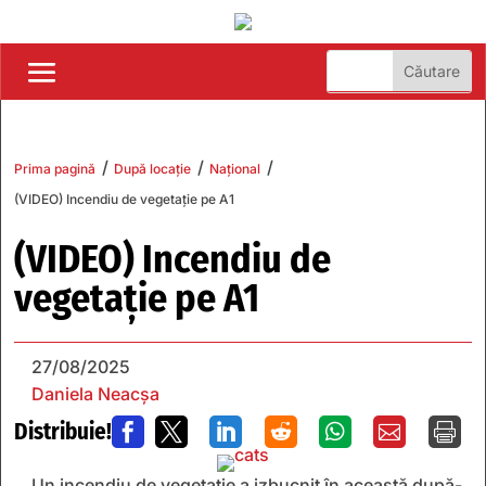
/
/
/
Prima pagină
După locație
Național
(VIDEO) Incendiu de vegetație pe A1
(VIDEO) Incendiu de
vegetație pe A1
27/08/2025
Daniela Neacșa
Distribuie!







Un incendiu de vegetație a izbucnit în această după-