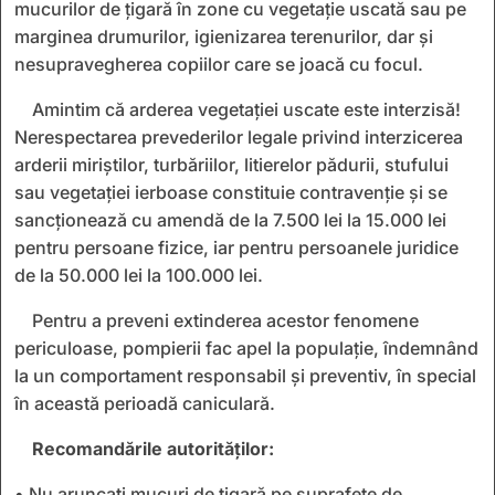
mucurilor de țigară în zone cu vegetație uscată sau pe
marginea drumurilor, igienizarea terenurilor, dar și
nesupravegherea copiilor care se joacă cu focul.
Amintim că arderea vegetației uscate este interzisă!
Nerespectarea prevederilor legale privind interzicerea
arderii miriștilor, turbăriilor, litierelor pădurii, stufului
sau vegetației ierboase constituie contravenție și se
sancționează cu amendă de la 7.500 lei la 15.000 lei
pentru persoane fizice, iar pentru persoanele juridice
de la 50.000 lei la 100.000 lei.
Pentru a preveni extinderea acestor fenomene
periculoase, pompierii fac apel la populație, îndemnând
la un comportament responsabil și preventiv, în special
în această perioadă caniculară.
Recomandările autorităților:
• Nu aruncați mucuri de țigară pe suprafețe de