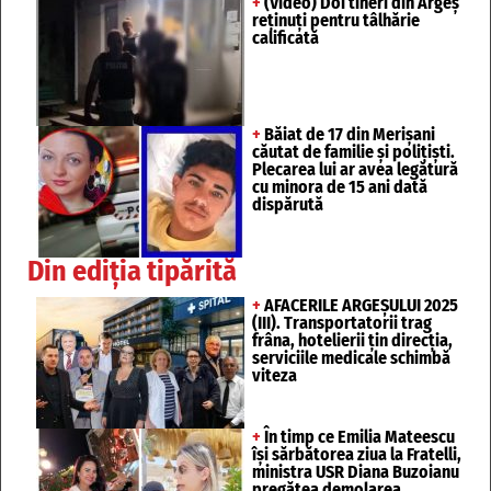
+
(Video) Doi tineri din Argeș
reținuți pentru tâlhărie
calificată
+
Băiat de 17 din Merișani
căutat de familie și polițiști.
Plecarea lui ar avea legătură
cu minora de 15 ani dată
dispărută
Din ediția tipărită
+
AFACERILE ARGEȘULUI 2025
(III). Transportatorii trag
frâna, hotelierii țin direcția,
serviciile medicale schimbă
viteza
+
În timp ce Emilia Mateescu
își sărbătorea ziua la Fratelli,
ministra USR Diana Buzoianu
pregătea demolarea