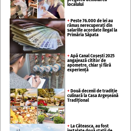
localului
+
Peste 76.000 de lei au
rămas nerecuperați din
salariile acordate ilegal la
Primăria Săpata
+
Apă Canal Coșești 2025
angajează cititor de
apometre, chiar și fără
experiență
+
Două decenii de tradiție
culinară la Casa Argeșeană
Tradițional
+
La Căteasca, au fost
instalate două stații de