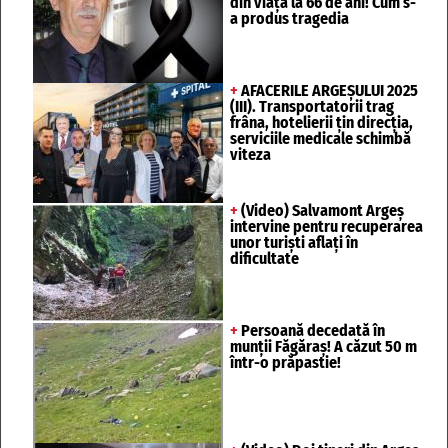
din viață la 66 de ani! Cum s-
a produs tragedia
+
AFACERILE ARGEȘULUI 2025
(III). Transportatorii trag
frâna, hotelierii țin direcția,
serviciile medicale schimbă
viteza
+
(Video) Salvamont Argeș
intervine pentru recuperarea
unor turişti aflaţi în
dificultate
+
Persoană decedată în
munții Făgăraș! A căzut 50 m
într-o prăpastie!