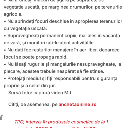
vegetație uscată, pe marginea drumurilor, pe terenurile
agricole.
• Nu aprindeți focuri deschise în apropierea terenurilor
cu vegetație uscată.
• Supravegheați permanent copiii, mai ales în vacanța
de vară, și monitorizați-le atent activitățile.
• Nu dați foc resturilor menajere în aer liber, deoarece
focul se poate propaga rapid.
• Nu lăsați rugurile și mangalurile nesupravegheate, la
plecare, acestea trebuie neapărat să fie stinse.
• Protejați mediul și fiți responsabili pentru siguranța
proprie și a celor din jur.
Sursă foto: captură video MJ
Citiți, de asemenea, pe
anchetaonline.ro
TPO, interzis în produsele cosmetice de la 1