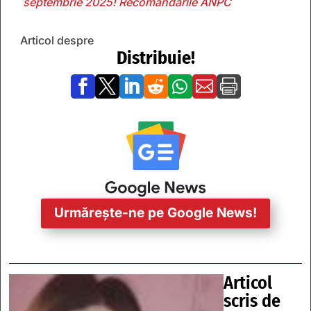
septembrie 2025! Recomandările ANPC
Articol despre
Distribuie!







Urmărește-ne pe Google News!
Articol
scris de