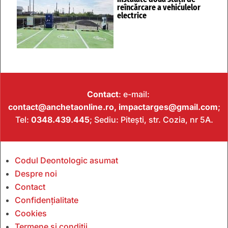
reîncărcare a vehiculelor
electrice
Contact
: e-mail:
contact@anchetaonline.ro,
impactarges@gmail.com
;
Tel:
0348.439.445
; Sediu: Pitești, str. Cozia, nr 5A.
Codul Deontologic asumat
Despre noi
Contact
Confidențialitate
Cookies
Termene și condiții