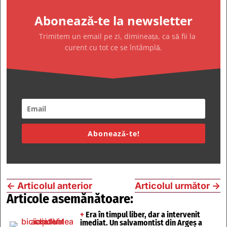
Abonează-te la newsletter
Trimitem un email pe zi, dimineața, ca să fii la
curent cu tot ce se întâmplă.
Abonează-te!
←
Articolul anterior
Articolul următor
→
Articole asemănătoare:
+
Era în timpul liber, dar a intervenit
imediat. Un salvamontist din Argeș a