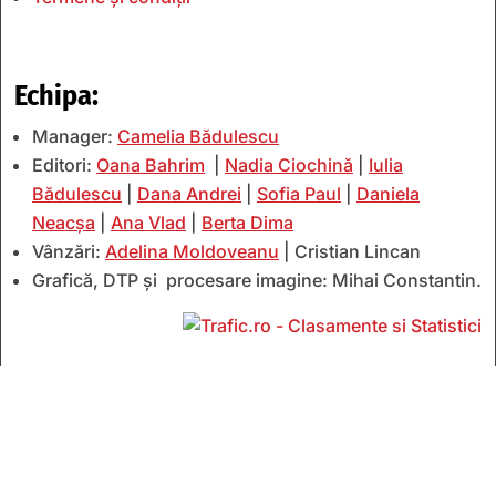
Echipa:
Manager:
Camelia Bădulescu
Editori:
Oana Bahrim
|
Nadia Ciochină
|
Iulia
Bădulescu
|
Dana Andrei
|
Sofia Paul
|
Daniela
Neacșa
|
Ana Vlad
|
Berta Dima
Vânzări:
Adelina Moldoveanu
| Cristian Lincan
Grafică, DTP și procesare imagine: Mihai Constantin.