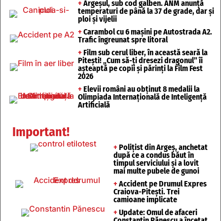
+
Argeșul, sub cod galben. ANM anunță
temperaturi de până la 37 de grade, dar și
ploi și vijelii
+
Carambol cu 6 mașini pe Autostrada A2.
Trafic îngreunat spre litoral
+
Film sub cerul liber, în această seară la
Pitești! „Cum să-ți dresezi dragonul” îi
așteaptă pe copii și părinți la Film Fest
2026
+
Elevii români au obținut 8 medalii la
Olimpiada Internațională de Inteligență
Artificială
Important!
+
Polițist din Argeș, anchetat
după ce a condus băut în
timpul serviciului și a lovit
mai multe pubele de gunoi
+
Accident pe Drumul Expres
Craiova-Pitești. Trei
camioane implicate
+
Update: Omul de afaceri
Constantin Pănescu a încetat