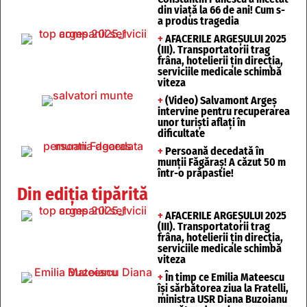
din viață la 66 de ani! Cum s-
a produs tragedia
+
AFACERILE ARGEȘULUI 2025
(III). Transportatorii trag
frâna, hotelierii țin direcția,
serviciile medicale schimbă
viteza
+
(Video) Salvamont Argeș
intervine pentru recuperarea
unor turişti aflaţi în
dificultate
+
Persoană decedată în
munții Făgăraș! A căzut 50 m
într-o prăpastie!
Din ediția tipărită
+
AFACERILE ARGEȘULUI 2025
(III). Transportatorii trag
frâna, hotelierii țin direcția,
serviciile medicale schimbă
viteza
+
În timp ce Emilia Mateescu
își sărbătorea ziua la Fratelli,
ministra USR Diana Buzoianu