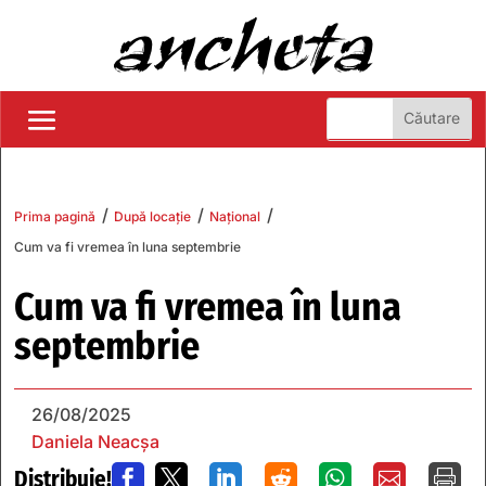
/
/
/
Prima pagină
După locație
Național
Cum va fi vremea în luna septembrie
Cum va fi vremea în luna
septembrie
26/08/2025
Daniela Neacșa
Distribuie!






