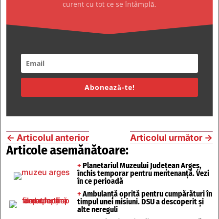
curent cu tot ce se întâmplă.
Abonează-te!
←
Articolul anterior
Articolul următor
→
Articole asemănătoare:
+
Planetariul Muzeului Județean Argeș,
închis temporar pentru mentenanță. Vezi
în ce perioadă
+
Ambulanță oprită pentru cumpărături în
timpul unei misiuni. DSU a descoperit și
alte nereguli