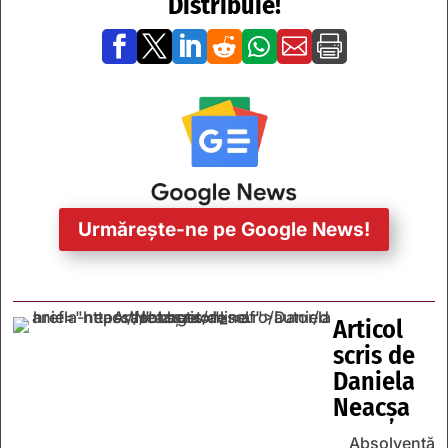
Distribuie!







Urmărește-ne pe Google News!
Articol
scris de
Daniela
Neacșa
Absolventă