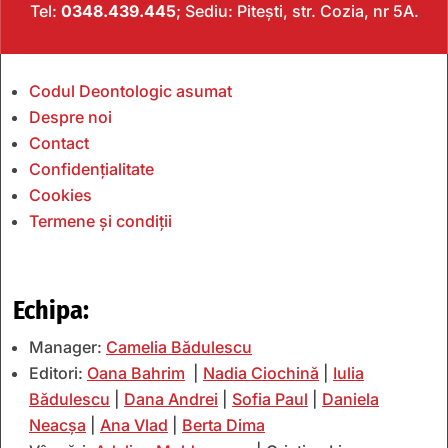
Tel:
0348.439.445
; Sediu: Pitești, str. Cozia, nr 5A.
Codul Deontologic asumat
Despre noi
Contact
Confidențialitate
Cookies
Termene și condiții
Echipa:
Manager:
Camelia Bădulescu
Editori:
Oana Bahrim
|
Nadia Ciochină
|
Iulia
Bădulescu
|
Dana Andrei
|
Sofia Paul
|
Daniela
Neacșa
|
Ana Vlad
|
Berta Dima