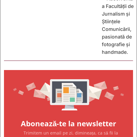
a Facultății de
Jurnalism și
Științele
Comunicării,
pasionată de
fotografie și
handmade.
Abonează-te la newsletter
Trimitem un email pe zi, dimineața, ca să fii la