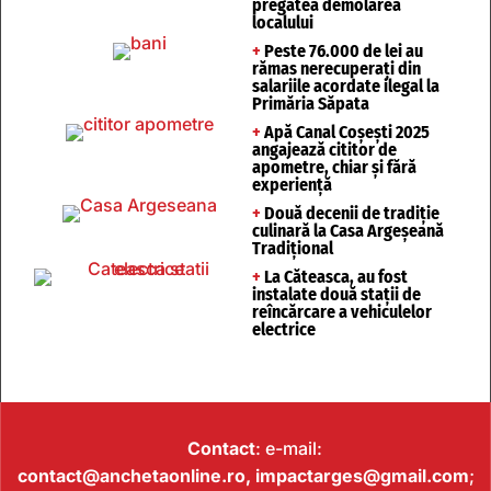
pregătea demolarea
localului
+
Peste 76.000 de lei au
rămas nerecuperați din
salariile acordate ilegal la
Primăria Săpata
+
Apă Canal Coșești 2025
angajează cititor de
apometre, chiar și fără
experiență
+
Două decenii de tradiție
culinară la Casa Argeșeană
Tradițional
+
La Căteasca, au fost
instalate două stații de
reîncărcare a vehiculelor
electrice
Contact
: e-mail:
contact@anchetaonline.ro,
impactarges@gmail.com
;