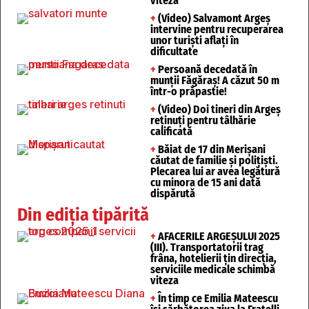
viteza
+
(Video) Salvamont Argeș
intervine pentru recuperarea
unor turişti aflaţi în
dificultate
+
Persoană decedată în
munții Făgăraș! A căzut 50 m
într-o prăpastie!
+
(Video) Doi tineri din Argeș
reținuți pentru tâlhărie
calificată
+
Băiat de 17 din Merișani
căutat de familie și polițiști.
Plecarea lui ar avea legătură
cu minora de 15 ani dată
dispărută
Din ediția tipărită
+
AFACERILE ARGEȘULUI 2025
(III). Transportatorii trag
frâna, hotelierii țin direcția,
serviciile medicale schimbă
viteza
+
În timp ce Emilia Mateescu