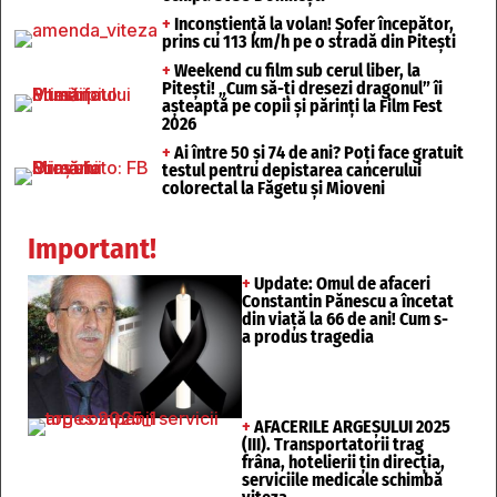
+
Inconștiență la volan! Șofer începător,
prins cu 113 km/h pe o stradă din Pitești
+
Weekend cu film sub cerul liber, la
Pitești! „Cum să-ți dresezi dragonul” îi
așteaptă pe copii și părinți la Film Fest
2026
+
Ai între 50 și 74 de ani? Poți face gratuit
testul pentru depistarea cancerului
colorectal la Făgetu și Mioveni
Important!
+
Update: Omul de afaceri
Constantin Pănescu a încetat
din viață la 66 de ani! Cum s-
a produs tragedia
+
AFACERILE ARGEȘULUI 2025
(III). Transportatorii trag
frâna, hotelierii țin direcția,
serviciile medicale schimbă