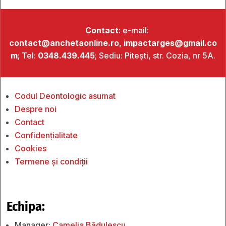
Contact
: e-mail:
contact@anchetaonline.ro,
impactarges@gmail.co
m
; Tel:
0348.439.445
; Sediu: Pitești, str. Cozia, nr 5A.
Codul Deontologic asumat
Despre noi
Contact
Confidențialitate
Cookies
Termene și condiții
Echipa:
Manager:
Camelia Bădulescu