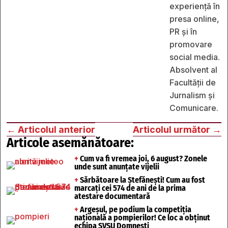
experiență în
presa online,
PR și în
promovare
social media.
Absolvent al
Facultății de
Jurnalism și
Comunicare.
←
Articolul anterior
Articolul următor
→
Articole asemănătoare:
+
Cum va fi vremea joi, 6 august? Zonele
unde sunt anunțate vijelii
+
Sărbătoare la Ștefănești! Cum au fost
marcați cei 574 de ani de la prima
atestare documentară
+
Argeșul, pe podium la competiția
națională a pompierilor! Ce loc a obținut
echipa SVSU Domnești