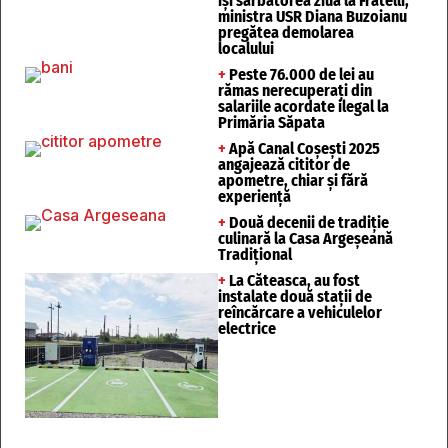
își sărbătorea ziua la Fratelli,
ministra USR Diana Buzoianu
pregătea demolarea
localului
+
Peste 76.000 de lei au
rămas nerecuperați din
salariile acordate ilegal la
Primăria Săpata
+
Apă Canal Coșești 2025
angajează cititor de
apometre, chiar și fără
experiență
+
Două decenii de tradiție
culinară la Casa Argeșeană
Tradițional
+
La Căteasca, au fost
instalate două stații de
reîncărcare a vehiculelor
electrice