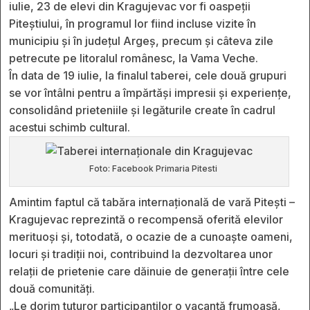
iulie, 23 de elevi din Kragujevac vor fi oaspeții
Piteștiului, în programul lor fiind incluse vizite în
municipiu și în județul Argeș, precum și câteva zile
petrecute pe litoralul românesc, la Vama Veche.
În data de 19 iulie, la finalul taberei, cele două grupuri
se vor întâlni pentru a împărtăși impresii și experiențe,
consolidând prieteniile și legăturile create în cadrul
acestui schimb cultural.
Foto: Facebook Primaria Pitesti
Amintim faptul că tabăra internațională de vară Pitești –
Kragujevac reprezintă o recompensă oferită elevilor
merituoși și, totodată, o ocazie de a cunoaște oameni,
locuri și tradiții noi, contribuind la dezvoltarea unor
relații de prietenie care dăinuie de generații între cele
două comunități.
„Le dorim tuturor participanților o vacanță frumoasă,