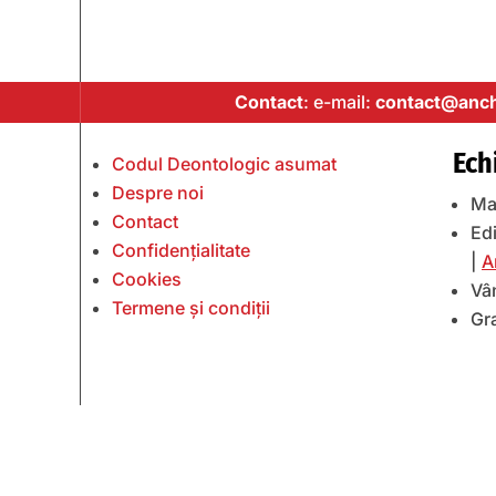
Contact
: e-mail:
contact@anch
Ech
Codul Deontologic asumat
Despre noi
Ma
Contact
Edi
Confidențialitate
|
A
Cookies
Vâ
Termene și condiții
Gr