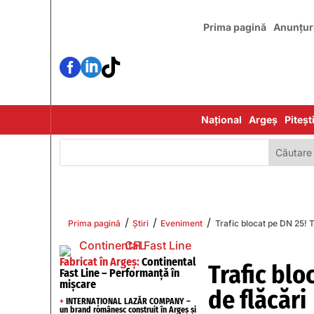
Prima pagină
Anunțur



Național
Argeș
Piteșt
/
/
/
Prima pagină
Știri
Eveniment
Trafic blocat pe DN 25! TI
Fabricat în Argeș:
Continental
Trafic blo
Fast Line – Performanță în
mișcare
de flăcări
+
INTERNAȚIONAL LAZĂR COMPANY –
un brand românesc construit în Argeș și