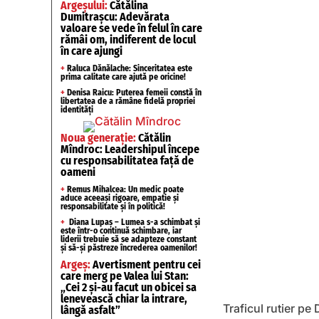
Argeșului:
Cătălina
Dumitrașcu: Adevărata
valoare se vede în felul în care
rămâi om, indiferent de locul
în care ajungi
+
Raluca Dănălache: Sinceritatea este
prima calitate care ajută pe oricine!
+
Denisa Raicu: Puterea femeii constă în
libertatea de a rămâne fidelă propriei
identități
Noua generație:
Cătălin
Mîndroc: Leadershipul începe
cu responsabilitatea față de
oameni
+
Remus Mihalcea: Un medic poate
aduce aceeași rigoare, empatie și
responsabilitate și în politică!
+
Diana Lupaș – Lumea s-a schimbat și
este într-o continuă schimbare, iar
liderii trebuie să se adapteze constant
și să-și păstreze încrederea oamenilor!
Argeș:
Avertisment pentru cei
care merg pe Valea lui Stan:
„Cei 2 și-au facut un obicei sa
lenevească chiar la intrare,
Traficul rutier pe 
lângă asfalt”