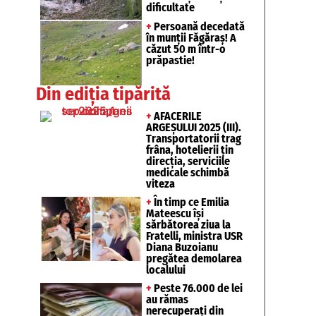
dificultate
+
Persoană decedată
în munții Făgăraș! A
căzut 50 m într-o
prăpastie!
Din ediția tipărită
+
AFACERILE
ARGEȘULUI 2025 (III).
Transportatorii trag
frâna, hotelierii țin
direcția, serviciile
medicale schimbă
viteza
+
În timp ce Emilia
Mateescu își
sărbătorea ziua la
Fratelli, ministra USR
Diana Buzoianu
pregătea demolarea
localului
+
Peste 76.000 de lei
au rămas
nerecuperați din