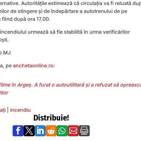
ternative. Autoritățile estimează că circulația va fi reluată du
nilor de stingere și de îndepărtare a autotrenului de pe
 fiind după ora 17.00.
ncendiului urmează să fie stabilită în urma verificărilor
ști.
eo MJ
a, pe
anchetaonline.ro:
ilme în Argeș. A furat o autoutilitară și a refuzat să oprească
ilor
ați
|
incendiu
Distribuie!






