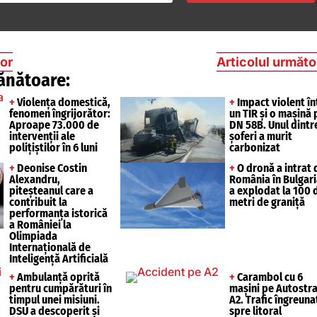
ior
Articolul următo
ănătoare:
+
Violența domestică,
+
Impact violent în
fenomen îngrijorător:
un TIR și o mașină 
Aproape 73.000 de
DN 58B. Unul dintr
intervenții ale
șoferi a murit
polițiștilor în 6 luni
carbonizat
+
Deonise Costin
+
O dronă a intrat 
Alexandru,
România în Bulgari
piteșteanul care a
a explodat la 100 
contribuit la
metri de graniță
performanța istorică
a României la
Olimpiada
Internațională de
Inteligență Artificială
+
Ambulanță oprită
+
Carambol cu 6
pentru cumpărături în
mașini pe Autostr
timpul unei misiuni.
A2. Trafic îngreuna
DSU a descoperit și
spre litoral