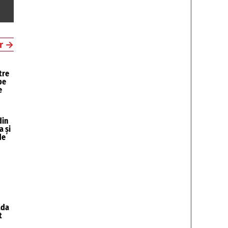
r
→
tre
pe
e
din
a și
de
ada
t