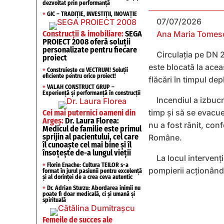
dezvoltat prin performanță
+
GIC – TRADIȚIE, INVESTIȚII, INOVAȚIE
07/07/2026
Construcții & imobiliare:
SEGA
Ana Maria Tomes
PROIECT 2008 oferă soluții
personalizate pentru fiecare
Circulația pe DN 2
proiect
este blocată la acea
+
Construiește cu VECTRUM! Soluții
eficiente pentru orice proiect!
flăcări în timpul depl
+
VALAH CONSTRUCT GRUP –
Experiență și performanță în construcții
Incendiul a izbucn
timp și să se evacue
Cei mai puternici oameni din
Argeș:
Dr. Laura Florea:
nu a fost rănit, conf
Medicul de familie este primul
sprijin al pacientului, cel care
Române.
îl cunoaște cel mai bine și îl
însoțește de-a lungul vieții
La locul intervenț
+
Florin Enache: Cultura TEILOR s-a
pompierii acționând 
format în jurul pasiunii pentru excelență
și al dorinței de a crea ceva autentic
+
Dr. Adrian Sturzu: Abordarea inimii nu
poate fi doar medicală, ci și umană și
spirituală
Femeile de succes ale