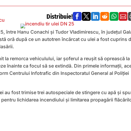
Distribuie!






cu
5, între Hanu Conachi și Tudor Vladimirescu, în județul Gala
stă oră după ce un autotren încărcat cu ulei a fost cuprins 
asării.
it la remorca vehiculului, iar șoferul a reușit să oprească la
ze înainte ca focul să se extindă. Din primele informații, ac
orm Centrului Infotrafic din Inspectoratul General al Poliției
iei au fost trimise trei autospeciale de stingere cu apă și sp
pentru lichidarea incendiului și limitarea propagării flăcărilo