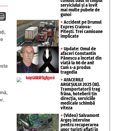
condus băut în timpul
serviciului și a lovit
mai multe pubele de
gunoi

+
Accident pe Drumul
Expres Craiova-
Pitești. Trei camioane
ți,
implicate
de
+
Update: Omul de
afaceri Constantin
Pănescu a încetat din
viață la 66 de ani!
esta
Cum s-a produs
tragedia
+
AFACERILE
ARGEȘULUI 2025 (III).
Transportatorii trag
umă,
frâna, hotelierii țin
direcția, serviciile
r.
medicale schimbă
viteza
+
(Video) Salvamont
Argeș intervine
pentru recuperarea
unor turişti aflaţi în