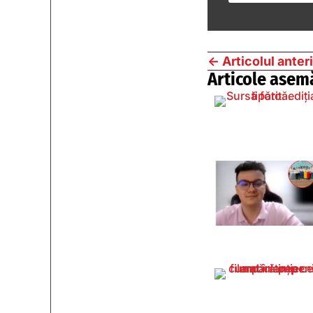
←
Articolul anter
Articole asem