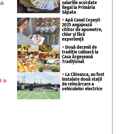
salariile acordate
pă
ilegal la Primăria
Săpata
+
Apă Canal Coșești
2025 angajează
cititor de apometre,
chiar și fără
experiență
+
Două decenii de
tradiție culinară la
Casa Argeșeană
Tradițional
+
La Căteasca, au fost
instalate două stații
 la
de reîncărcare a
vehiculelor electrice