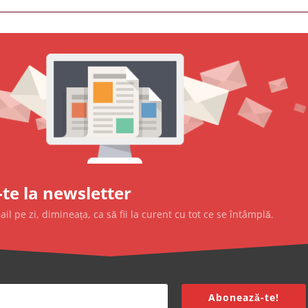
te la newsletter
l pe zi, dimineața, ca să fii la curent cu tot ce se întâmplă.
Abonează-te!