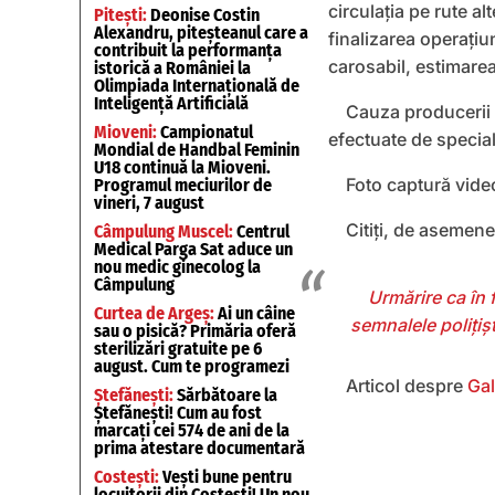
circulația pe rute al
Pitești:
Deonise Costin
Alexandru, piteșteanul care a
finalizarea operațiu
contribuit la performanța
carosabil, estimarea
istorică a României la
Olimpiada Internațională de
Inteligență Artificială
Cauza producerii i
Mioveni:
Campionatul
efectuate de speciali
Mondial de Handbal Feminin
U18 continuă la Mioveni.
Foto captură vid
Programul meciurilor de
vineri, 7 august
Citiți, de asemene
Câmpulung Muscel:
Centrul
Medical Parga Sat aduce un
nou medic ginecolog la
Câmpulung
Urmărire ca în f
Curtea de Argeș:
Ai un câine
semnalele polițișt
sau o pisică? Primăria oferă
sterilizări gratuite pe 6
august. Cum te programezi
Articol despre
Gal
Ștefănești:
Sărbătoare la
Ștefănești! Cum au fost
marcați cei 574 de ani de la
prima atestare documentară
Costești:
Vești bune pentru
locuitorii din Costești! Un nou