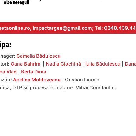
alte nereguli
etaonline.ro,
impactarges@gmail.com
; Tel:
0348.439.44
ipa:
nager:
Camelia Bădulescu
tori:
Oana Bahrim
|
Nadia Ciochină
|
Iulia Bădulescu
|
Dana
na Vlad
|
Berta Dima
nzări:
Adelina Moldoveanu
| Cristian Lincan
afică, DTP și procesare imagine: Mihai Constantin.