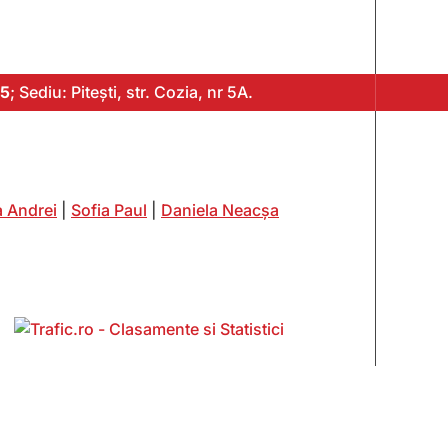
5
; Sediu: Pitești, str. Cozia, nr 5A.
 Andrei
|
Sofia Paul
|
Daniela Neacșa