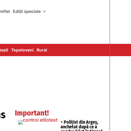
mflet
Ediții speciale
ești
Topoloveni
Rural
ns
Important!
+
Polițist din Argeș,
anchetat după ce a