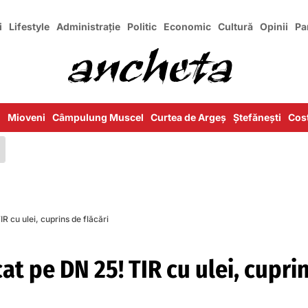
i
Lifestyle
Administrație
Politic
Economic
Cultură
Opinii
Pa
i
Mioveni
Câmpulung Muscel
Curtea de Argeș
Ștefănești
Cost
R cu ulei, cuprins de flăcări
cat pe DN 25! TIR cu ulei, cupri