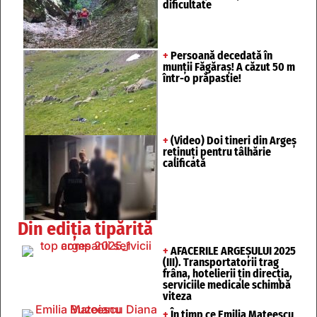
dificultate
+
Persoană decedată în
munții Făgăraș! A căzut 50 m
într-o prăpastie!
+
(Video) Doi tineri din Argeș
reținuți pentru tâlhărie
calificată
Din ediția tipărită
+
AFACERILE ARGEȘULUI 2025
(III). Transportatorii trag
frâna, hotelierii țin direcția,
serviciile medicale schimbă
viteza
+
În timp ce Emilia Mateescu