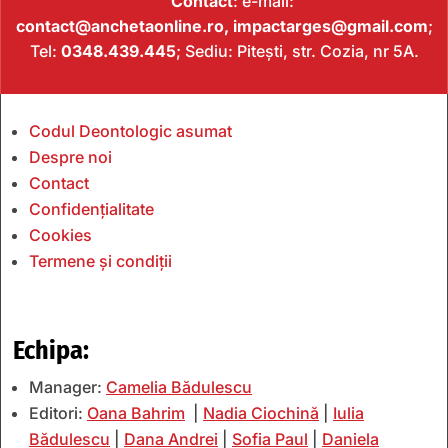
Contact
: e-mail:
contact@anchetaonline.ro,
impactarges@gmail.com
;
Tel:
0348.439.445
; Sediu: Pitești, str. Cozia, nr 5A.
Codul Deontologic asumat
Despre noi
Contact
Confidențialitate
Cookies
Termene și condiții
Echipa:
Manager:
Camelia Bădulescu
Editori:
Oana Bahrim
|
Nadia Ciochină
|
Iulia
Bădulescu
|
Dana Andrei
|
Sofia Paul
|
Daniela