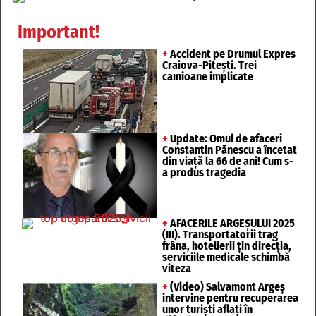
Important!
+
Accident pe Drumul Expres
Craiova-Pitești. Trei
camioane implicate
+
Update: Omul de afaceri
Constantin Pănescu a încetat
din viață la 66 de ani! Cum s-
a produs tragedia
+
AFACERILE ARGEȘULUI 2025
(III). Transportatorii trag
frâna, hotelierii țin direcția,
serviciile medicale schimbă
viteza
+
(Video) Salvamont Argeș
intervine pentru recuperarea
unor turişti aflaţi în