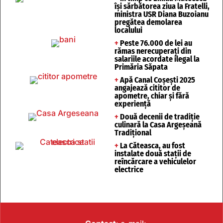
își sărbătorea ziua la Fratelli,
ministra USR Diana Buzoianu
pregătea demolarea
localului
+
Peste 76.000 de lei au
rămas nerecuperați din
salariile acordate ilegal la
Primăria Săpata
+
Apă Canal Coșești 2025
angajează cititor de
apometre, chiar și fără
experiență
+
Două decenii de tradiție
culinară la Casa Argeșeană
Tradițional
+
La Căteasca, au fost
instalate două stații de
reîncărcare a vehiculelor
electrice