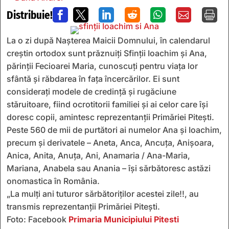
Distribuie!







La o zi după Nașterea Maicii Domnului, în calendarul
creștin ortodox sunt prăznuiți Sfinții Ioachim și Ana,
părinții Fecioarei Maria, cunoscuți pentru viața lor
sfântă și răbdarea în fața încercărilor. Ei sunt
considerați modele de credință și rugăciune
stăruitoare, fiind ocrotitorii familiei și ai celor care își
doresc copii, amintesc reprezentanții Primăriei Pitești.
Peste 560 de mii de purtători ai numelor Ana și Ioachim,
precum și derivatele – Aneta, Anca, Ancuța, Anișoara,
Anica, Anita, Anuța, Ani, Anamaria / Ana-Maria,
Mariana, Anabela sau Anania – își sărbătoresc astăzi
onomastica în România.
„La mulți ani tuturor sărbătoriților acestei zile!!, au
transmis reprezentanții Primăriei Pitești.
Foto: Facebook
Primaria Municipiului Pitesti