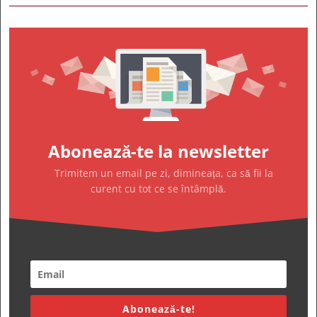
Abonează-te la newsletter
Trimitem un email pe zi, dimineața, ca să fii la
curent cu tot ce se întâmplă.
Abonează-te!