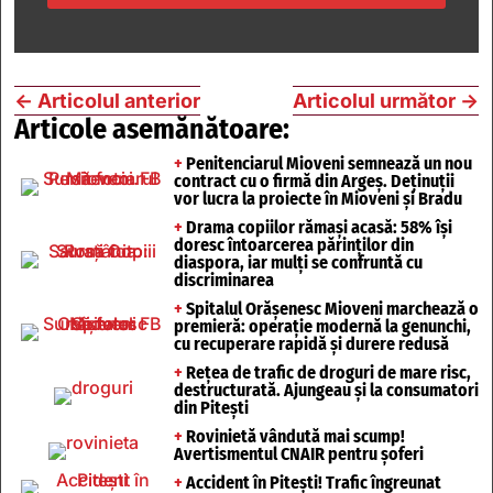
←
Articolul anterior
Articolul următor
→
Articole asemănătoare:
+
Penitenciarul Mioveni semnează un nou
contract cu o firmă din Argeș. Deținuții
vor lucra la proiecte în Mioveni și Bradu
+
Drama copiilor rămași acasă: 58% își
doresc întoarcerea părinților din
diaspora, iar mulți se confruntă cu
discriminarea
+
Spitalul Orășenesc Mioveni marchează o
premieră: operație modernă la genunchi,
cu recuperare rapidă și durere redusă
+
Rețea de trafic de droguri de mare risc,
destructurată. Ajungeau și la consumatori
din Pitești
+
Rovinietă vândută mai scump!
Avertismentul CNAIR pentru șoferi
+
Accident în Pitești! Trafic îngreunat