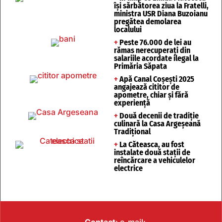
își sărbătorea ziua la Fratelli,
ministra USR Diana Buzoianu
pregătea demolarea
localului
+
Peste 76.000 de lei au
rămas nerecuperați din
salariile acordate ilegal la
Primăria Săpata
+
Apă Canal Coșești 2025
angajează cititor de
apometre, chiar și fără
experiență
+
Două decenii de tradiție
culinară la Casa Argeșeană
Tradițional
+
La Căteasca, au fost
instalate două stații de
reîncărcare a vehiculelor
electrice
Contact
: e-mail: