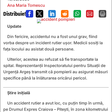
Ana Maria Tomescu
Distribuie!







Update
Din fericire, accidentul nu a fost unul grav, fiind
vorba despre un incident rutier ușor. Medicii sosiți la
fața locului au asistat două persoane.
Ulterior, acestea au refuzat să fie transportate la
spital. Reprezentanții Inspectoratului pentru Situații de
Urgență Argeș transmit că pompierii au asigurat măsuri
specifice până la înlăturarea oricărui pericol.
Știre inițială
Un accident rutier a avut loc, cu puțin timp în urmă,
pe Drumul Expres Craiova – Piteşti, în zona kilometrului