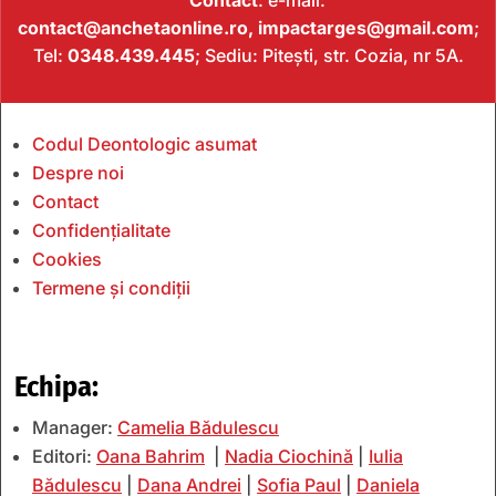
contact@anchetaonline.ro,
impactarges@gmail.com
;
Tel:
0348.439.445
; Sediu: Pitești, str. Cozia, nr 5A.
Codul Deontologic asumat
Despre noi
Contact
Confidențialitate
Cookies
Termene și condiții
Echipa:
Manager:
Camelia Bădulescu
Editori:
Oana Bahrim
|
Nadia Ciochină
|
Iulia
Bădulescu
|
Dana Andrei
|
Sofia Paul
|
Daniela