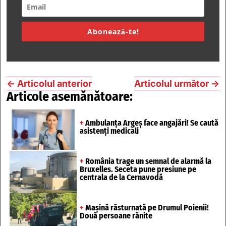
Abonează-te!
←
Articolul anterior
Articolul următor
→
Articole asemănătoare:
+
Ambulanța Argeș face angajări! Se caută
asistenți medicali
+
România trage un semnal de alarmă la
Bruxelles. Seceta pune presiune pe
centrala de la Cernavodă
+
Mașină răsturnată pe Drumul Poienii!
Două persoane rănite