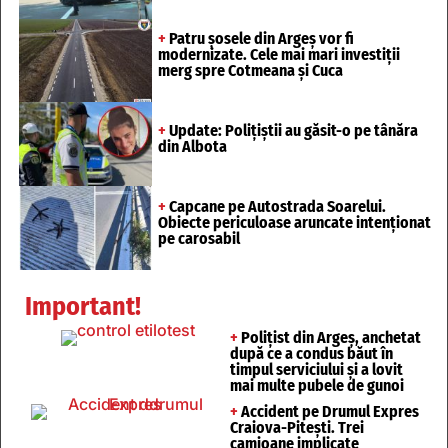
+
Patru șosele din Argeș vor fi
modernizate. Cele mai mari investiții
merg spre Cotmeana și Cuca
+
Update: Polițiștii au găsit-o pe tânăra
din Albota
+
Capcane pe Autostrada Soarelui.
Obiecte periculoase aruncate intenționat
pe carosabil
Important!
+
Polițist din Argeș, anchetat
după ce a condus băut în
timpul serviciului și a lovit
mai multe pubele de gunoi
+
Accident pe Drumul Expres
Craiova-Pitești. Trei
camioane implicate