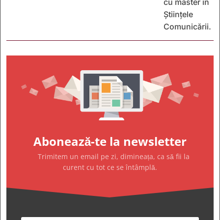
cu master în
Științele
Comunicării.
Abonează-te la newsletter
Trimitem un email pe zi, dimineața, ca să fii la
curent cu tot ce se întâmplă.