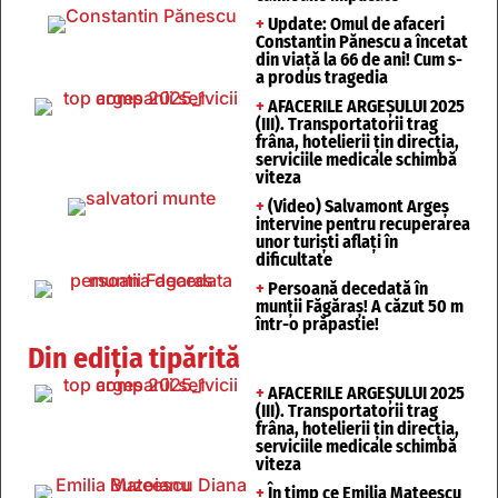
+
Update: Omul de afaceri
Constantin Pănescu a încetat
din viață la 66 de ani! Cum s-
a produs tragedia
+
AFACERILE ARGEȘULUI 2025
(III). Transportatorii trag
frâna, hotelierii țin direcția,
serviciile medicale schimbă
viteza
+
(Video) Salvamont Argeș
intervine pentru recuperarea
unor turişti aflaţi în
dificultate
+
Persoană decedată în
munții Făgăraș! A căzut 50 m
într-o prăpastie!
Din ediția tipărită
+
AFACERILE ARGEȘULUI 2025
(III). Transportatorii trag
frâna, hotelierii țin direcția,
serviciile medicale schimbă
viteza
+
În timp ce Emilia Mateescu