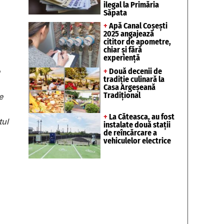
ilegal la Primăria
Săpata
+
Apă Canal Coșești
2025 angajează
cititor de apometre,
chiar și fără
experiență
+
Două decenii de
tradiție culinară la
Casa Argeșeană
Tradițional
e
+
La Căteasca, au fost
tul
instalate două stații
de reîncărcare a
vehiculelor electrice