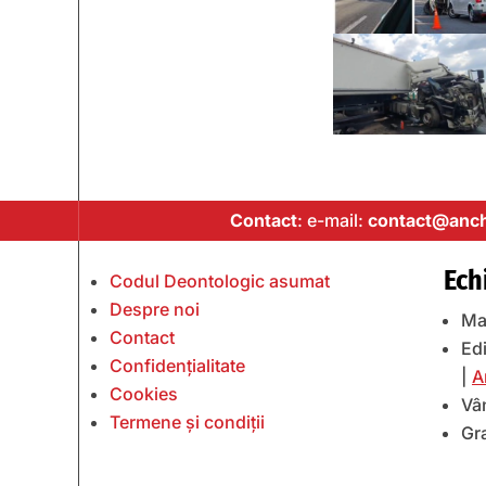
Contact
: e-mail:
contact@anch
Ech
Codul Deontologic asumat
Despre noi
Ma
Contact
Edi
Confidențialitate
|
A
Cookies
Vâ
Termene și condiții
Gr