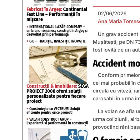
Fabricat în Argeș:
Continental
02/06/2026
Fast Line – Performanță în
mișcare
Ana Maria Tomes
+
INTERNAȚIONAL LAZĂR COMPANY –
un brand românesc construit în Argeș și
Un grav accident 
dezvoltat prin performanță
Mușătești, pe DN 73C
+
GIC – TRADIȚIE, INVESTIȚII, INOVAȚIE
fost lovită de un au
Accident mor
Conform primelor i
cel mai probabil în c
Construcții & imobiliare:
SEGA
circula cu viteză, i
PROIECT 2008 oferă soluții
personalizate pentru fiecare
carosabil în urma im
proiect
+
Construiește cu VECTRUM! Soluții
La volan se afla u
eficiente pentru orice proiect!
urma coliziunii, air
+
VALAH CONSTRUCT GRUP –
Experiență și performanță în construcții
provocând răni pasag