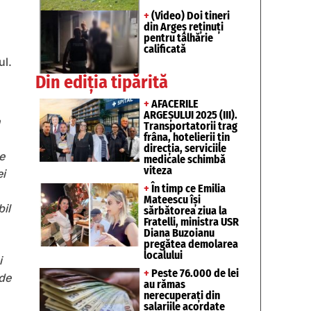
+
(Video) Doi tineri
din Argeș reținuți
pentru tâlhărie
calificată
ul.
Din ediția tipărită
+
AFACERILE
ARGEȘULUI 2025 (III).
n
Transportatorii trag
frâna, hotelierii țin
direcția, serviciile
e
medicale schimbă
viteza
ei
+
În timp ce Emilia
Mateescu își
il
sărbătorea ziua la
Fratelli, ministra USR
Diana Buzoianu
pregătea demolarea
localului
i
+
Peste 76.000 de lei
 de
au rămas
nerecuperați din
salariile acordate