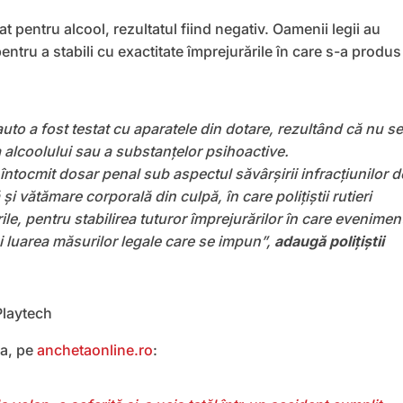
at pentru alcool, rezultatul fiind negativ. Oamenii legii au
ntru a stabili cu exactitate împrejurările în care s-a produs
to a fost testat cu aparatele din dotare, rezultând că nu se
a alcoolului sau a substanțelor psihoactive.
 întocmit dosar penal sub aspectul săvârșirii infracțiunilor d
și vătămare corporală din culpă, în care polițiștii rutieri
le, pentru stabilirea tuturor împrejurărilor în care evenimen
și luarea măsurilor legale care se impun”,
adaugă polițiștii
Playtech
a, pe
anchetaonline.ro
: