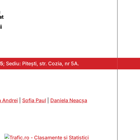
u
at
i
5
; Sediu: Pitești, str. Cozia, nr 5A.
 Andrei
|
Sofia Paul
|
Daniela Neacșa