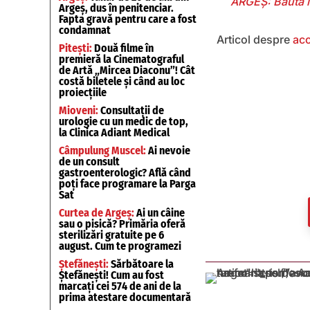
ARGEȘ: Băută la
Argeș, dus în penitenciar.
Fapta gravă pentru care a fost
condamnat
Articol despre
acc
Pitești:
Două filme în
premieră la Cinematograful
de Artă „Mircea Diaconu”! Cât
costă biletele și când au loc
proiecțiile
Mioveni:
Consultații de
urologie cu un medic de top,
la Clinica Adiant Medical
Câmpulung Muscel:
Ai nevoie
de un consult
gastroenterologic? Află când
poți face programare la Parga
Sat
Curtea de Argeș:
Ai un câine
sau o pisică? Primăria oferă
sterilizări gratuite pe 6
august. Cum te programezi
Ștefănești:
Sărbătoare la
Ștefănești! Cum au fost
marcați cei 574 de ani de la
prima atestare documentară