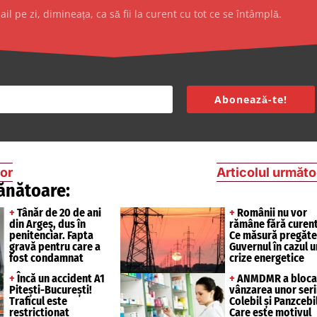
l pe zi, dimineața, ca să fii la curent cu tot ce se întâmplă.
Abonează-te!
ior
Articolul următo
ănătoare:
+
Tânăr de 20 de ani
+
Românii nu vor
din Argeș, dus în
rămâne fără curent
penitenciar. Fapta
Ce măsură pregăte
gravă pentru care a
Guvernul în cazul u
fost condamnat
crize energetice
+
Încă un accident A1
+
ANMDMR a bloca
Pitești-București!
vânzarea unor seri
Traficul este
Colebil și Panzcebil
restricționat
Care este motivul