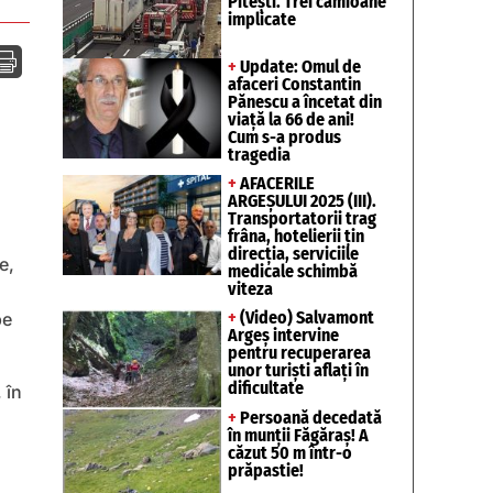
Pitești. Trei camioane
implicate

+
Update: Omul de
afaceri Constantin
Pănescu a încetat din
viață la 66 de ani!
Cum s-a produs
tragedia
+
AFACERILE
ARGEȘULUI 2025 (III).
Transportatorii trag
frâna, hotelierii țin
direcția, serviciile
e,
medicale schimbă
viteza
+
(Video) Salvamont
pe
Argeș intervine
pentru recuperarea
unor turişti aflaţi în
dificultate
 în
+
Persoană decedată
în munții Făgăraș! A
căzut 50 m într-o
prăpastie!