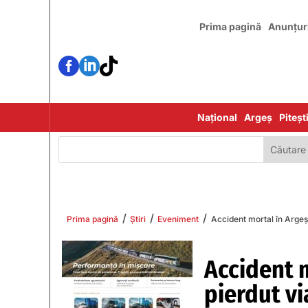
Prima pagină
Anunțur



Național
Argeș
Piteșt
/
/
/
Prima pagină
Știri
Eveniment
Accident mortal în Argeș!
Accident m
pierdut vi