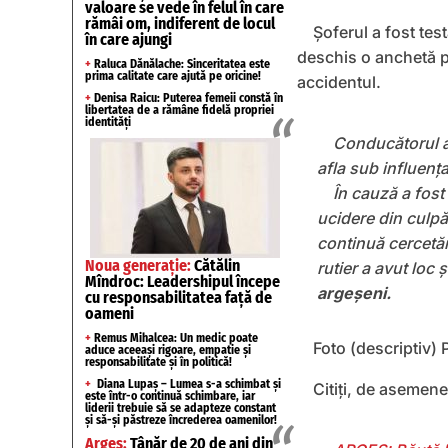
valoare se vede în felul în care
rămâi om, indiferent de locul
Șoferul a fost test
în care ajungi
deschis o anchetă pe
+
Raluca Dănălache: Sinceritatea este
prima calitate care ajută pe oricine!
accidentul.
+
Denisa Raicu: Puterea femeii constă în
libertatea de a rămâne fidelă propriei
identități
Conducătorul au
afla sub influenț
În cauză a fost
ucidere din culpă 
continuă cercetări
Noua generație:
Cătălin
rutier a avut loc 
Mîndroc: Leadershipul începe
argeșeni.
cu responsabilitatea față de
oameni
+
Remus Mihalcea: Un medic poate
Foto (descriptiv) 
aduce aceeași rigoare, empatie și
responsabilitate și în politică!
+
Diana Lupaș – Lumea s-a schimbat și
Citiți, de asemene
este într-o continuă schimbare, iar
liderii trebuie să se adapteze constant
și să-și păstreze încrederea oamenilor!
Argeș:
Tânăr de 20 de ani din