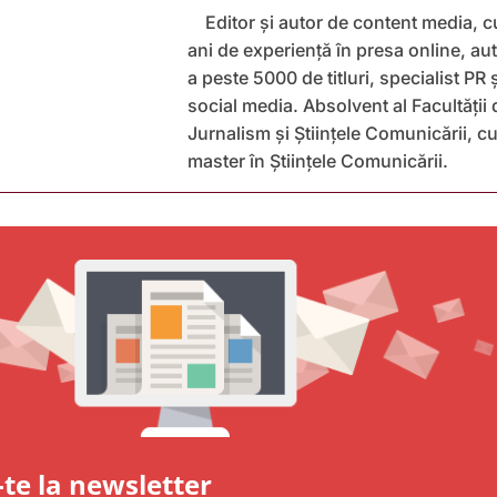
Editor și autor de content media, c
ani de experiență în presa online, au
a peste 5000 de titluri, specialist PR 
social media. Absolvent al Facultății 
Jurnalism și Științele Comunicării, c
master în Științele Comunicării.
te la newsletter