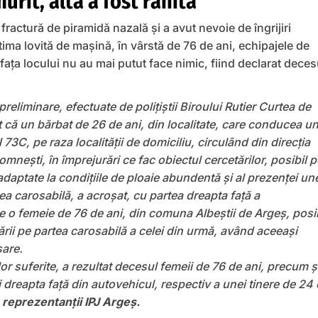
urit, alta a fost rănită
 fractură de piramidă nazală și a avut nevoie de îngrijiri
ima lovită de mașină, în vârstă de 76 de ani, echipajele de
 fața locului nu au mai putut face nimic, fiind declarat deces
 preliminare, efectuate de polițiștii Biroului Rutier Curtea de
it că un bărbat de 26 de ani, din localitate, care conducea u
73C, pe raza localității de domiciliu, circulând din direcția
mnești, în împrejurări ce fac obiectul cercetărilor, posibil p
adaptate la condițiile de ploaie abundentă și al prezenței un
a carosabilă, a acroșat, cu partea dreapta față a
e o femeie de 76 de ani, din comuna Albeștii de Argeș, posib
rii pe partea carosabilă a celei din urmă, având aceeași
sare.
lor suferite, a rezultat decesul femeii de 76 de ani, precum ș
 dreapta față din autovehicul, respectiv a unei tinere de 24
 reprezentanții IPJ Argeș.