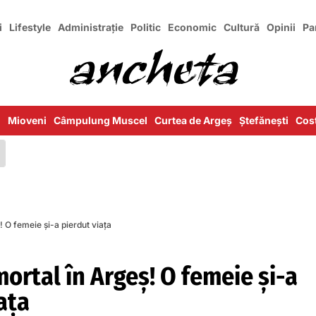
i
Lifestyle
Administrație
Politic
Economic
Cultură
Opinii
Pa
i
Mioveni
Câmpulung Muscel
Curtea de Argeș
Ștefănești
Cost
 O femeie și-a pierdut viața
ortal în Argeș! O femeie și-a
ața