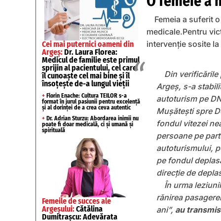
O femeie a m
Femeia a suferit o
medicale.Pentru vict
intervenție sosite la
Cei mai puternici oameni din
Argeș:
Dr. Laura Florea:
Medicul de familie este primul
sprijin al pacientului, cel care
Din verificările
îl cunoaște cel mai bine și îl
însoțește de-a lungul vieții
Argeș, s-a stabil
+
Florin Enache: Cultura TEILOR s-a
autoturism pe DN 
format în jurul pasiunii pentru excelență
și al dorinței de a crea ceva autentic
Mușătești spre Do
+
Dr. Adrian Sturzu: Abordarea inimii nu
fondul vitezei ne
poate fi doar medicală, ci și umană și
spirituală
persoane pe parte
autoturismului, p
pe fondul deplasă
direcție de depla
În urma leziuni
rănirea pasagerei
Femeile de succes ale
Argeșului:
Cătălina
ani”,
au transmis
Dumitrașcu: Adevărata