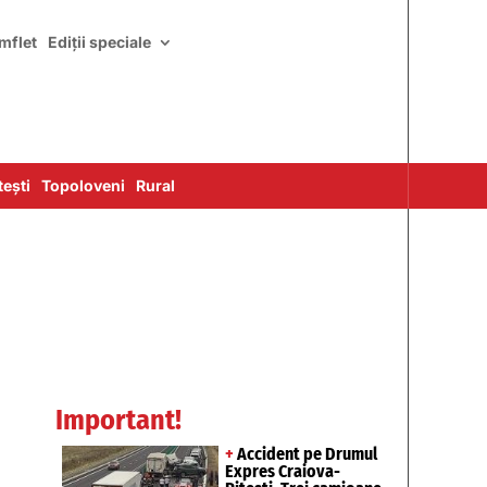
mflet
Ediții speciale
ești
Topoloveni
Rural
Important!
+
Accident pe Drumul
Expres Craiova-