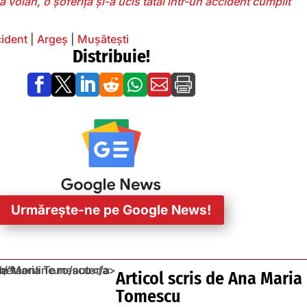
 volan, o șoferiță și-a ucis tatăl într-un accident cumplit
ident
|
Argeș
|
Mușătești
Distribuie!







Urmărește-ne pe Google News!
Articol scris de
Ana Maria
Tomescu