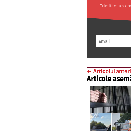
Trimitem un emai
←
Articolul anter
Articole asem