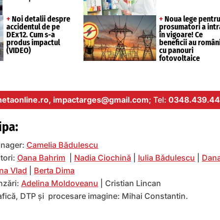
+
Noi detalii despre
+
Noua lege pentr
accidentul de pe
prosumatori a intr
DEx12. Cum s-a
în vigoare! Ce
produs impactul
beneficii au români
(VIDEO)
cu panouri
fotovoltaice
etaonline.ro,
impactarges@gmail.com
; Tel:
0348.439.44
ipa:
nager:
Camelia Bădulescu
tori:
Oana Bahrim
|
Nadia Ciochină
|
Iulia Bădulescu
|
Dana
na Vlad
|
Berta Dima
nzări:
Adelina Moldoveanu
| Cristian Lincan
afică, DTP și procesare imagine: Mihai Constantin.