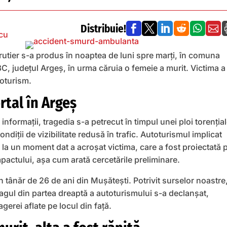
Distribuie!






cu
rutier s-a produs în noaptea de luni spre marți, în comuna
, județul Argeș, în urma căruia o femeie a murit. Victima a
toturism.
tal în Argeș
nformații, tragedia s-a petrecut în timpul unei ploi torențial
ondiții de vizibilitate redusă în trafic. Autoturismul implicat
ar la un moment dat a acroșat victima, care a fost proiectată 
pactului, așa cum arată cercetările preliminare.
n tânăr de 26 de ani din Mușătești. Potrivit surselor noastre,
bagul din partea dreaptă a autoturismului s-a declanșat,
erei aflate pe locul din față.