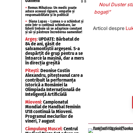
oameni
Noul Duster stâ
+
Remus Mihalcea: Un medic poate
bogați”
aduce aceeași rigoare, empatie și
responsabilitate și în politică!
+
Diana Lupaș – Lumea s-a schimbat și
este într-o continuă schimbare, iar
Articol despre
Luk
liderii trebuie să se adapteze constant
și să-și păstreze încrederea oamenilor!
Argeș:
UPDATE: Bărbatul de
84 de ani, găsit de
salvamontiștii argeșeni. S-a
despărțit de grup pentru a se
întoarce la mașină, dar a mers
în direcția greșită
Pitești:
Deonise Costin
Alexandru, piteșteanul care a
contribuit la performanța
istorică a României la
Olimpiada Internațională de
Inteligență Artificială
Mioveni:
Campionatul
Mondial de Handbal Feminin
U18 continuă la Mioveni.
Programul meciurilor de
vineri, 7 august
Câmpulung Muscel:
Centrul