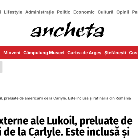
i
Lifestyle
Administrație
Politic
Economic
Cultură
Opinii
Pa
i
Mioveni
Câmpulung Muscel
Curtea de Argeș
Ștefănești
Cost
l, preluate de americanii de la Carlyle. Este inclusă și rafinăria din România
xterne ale Lukoil, preluate de
 de la Carlyle. Este inclusă și