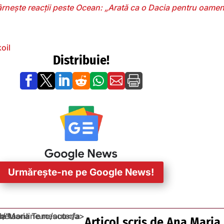
rnește reacții peste Ocean: „Arată ca o Dacia pentru oamen
oil
Distribuie!







Urmărește-ne pe Google News!
Articol scris de
Ana Maria