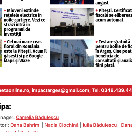
august
+
Mioveni extinde
+
Pitești. Certifica
rețelele electrice în
fiscale se eliberea
noile cartiere. Vezi ce
acum automat
străzi intră în
programul de
investiții
+
Cel mai mare ceas
+
Testare gratuită
floral din România
pentru bolile de fi
este la Pitești. Acum îl
în Argeș. Cine poat
găsești și pe Google
beneficia de
Maps și Waze
consultații și anali
fără plată
etaonline.ro,
impactarges@gmail.com
; Tel:
0348.439.44
ipa:
nager:
Camelia Bădulescu
tori:
Oana Bahrim
|
Nadia Ciochină
|
Iulia Bădulescu
|
Dana