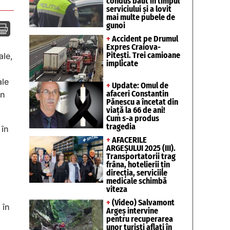
condus băut în timpul
serviciului și a lovit
mai multe pubele de
gunoi

+
Accident pe Drumul
Expres Craiova-
Pitești. Trei camioane
ale,
implicate
ale
+
Update: Omul de
afaceri Constantin
in
Pănescu a încetat din
viață la 66 de ani!
Cum s-a produs
tragedia
 în
+
AFACERILE
ARGEȘULUI 2025 (III).
Transportatorii trag
frâna, hotelierii țin
direcția, serviciile
medicale schimbă
viteza
+
(Video) Salvamont
 în
Argeș intervine
pentru recuperarea
unor turişti aflaţi în