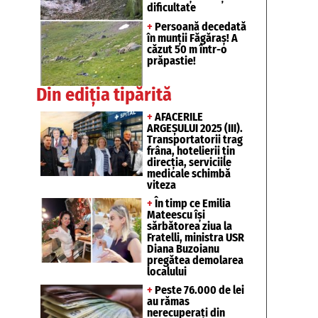
dificultate
+
Persoană decedată
în munții Făgăraș! A
căzut 50 m într-o
prăpastie!
Din ediția tipărită
+
AFACERILE
ARGEȘULUI 2025 (III).
Transportatorii trag
frâna, hotelierii țin
direcția, serviciile
medicale schimbă
viteza
+
În timp ce Emilia
Mateescu își
sărbătorea ziua la
Fratelli, ministra USR
Diana Buzoianu
pregătea demolarea
localului
+
Peste 76.000 de lei
au rămas
nerecuperați din