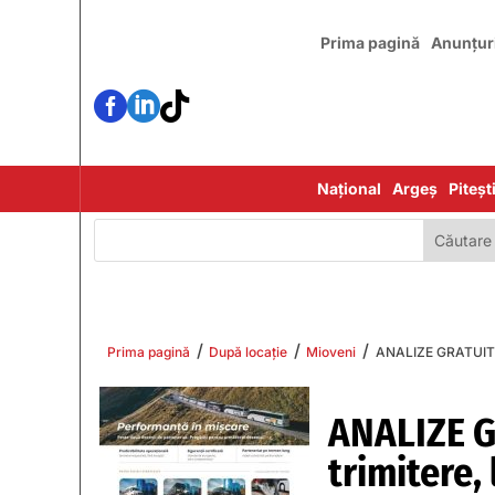
Prima pagină
Anunțur



Național
Argeș
Piteșt
/
/
/
Prima pagină
După locație
Mioveni
ANALIZE GRATUITE, î
ANALIZE G
trimitere,