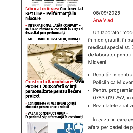
Fabricat în Argeș:
Continental
06/09/2025
Fast Line – Performanță în
mișcare
Ana Vlad
+
INTERNAȚIONAL LAZĂR COMPANY –
un brand românesc construit în Argeș și
Un laborator moder
dezvoltat prin performanță
în mod gratuit, în ba
+
GIC – TRADIȚIE, INVESTIȚII, INOVAȚIE
medicul specialist. 
de laborator pentru
Mioveni.
Recoltările pentru
Construcții & imobiliare:
SEGA
Policlinica Mioveni
PROIECT 2008 oferă soluții
Pentru programări 
personalizate pentru fiecare
proiect
0783.019.752, în i
+
Construiește cu VECTRUM! Soluții
Rezultatele analize
eficiente pentru orice proiect!
+
VALAH CONSTRUCT GRUP –
Experiență și performanță în construcții
În cazul în care e
afara perioadei de p