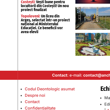
Costești:
Vești bune pentru
locuitorii din Costești! Un nou
proiect finalizat
Topoloveni:
Un liceu din
Argeș, selectat într-un proiect
național al Ministerului
Educației. Ce beneficii vor
avea elevii
Contact
: e-mail:
contact@anch
Ech
Codul Deontologic asumat
Despre noi
Ma
Contact
Edi
Confidențialitate