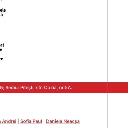
tele
ză
cat
e
ze
5
; Sediu: Pitești, str. Cozia, nr 5A.
 Andrei
|
Sofia Paul
|
Daniela Neacșa