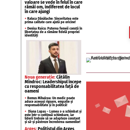
valoare se vede în felul în care
rămâi om, indiferent de locul
în care ajungi
+
Raluca Dănălache: Sinceritatea este
prima calitate care ajută pe oricine!
+
Denisa Raicu: Puterea femeii constă în
libertatea de a rămâne fidelă propriei
identități
Noua generație:
Cătălin
Mîndroc: Leadershipul începe
cu responsabilitatea față de
oameni
+
Remus Mihalcea: Un medic poate
aduce aceeași rigoare, empatie și
responsabilitate și în politică!
+
Diana Lupaș – Lumea s-a schimbat și
este într-o continuă schimbare, iar
liderii trebuie să se adapteze constant
și să-și păstreze încrederea oamenilor!
Argeș:
Polițistul din Argeș