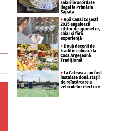
salariile acordate
ilegal la Primăria
Săpata
+
Apă Canal Coșești
2025 angajează
cititor de apometre,
chiar și fără
experiență
+
Două decenii de
tradiție culinară la
Casa Argeșeană
Tradițional
+
La Căteasca, au fost
instalate două stații
de reîncărcare a
vehiculelor electrice