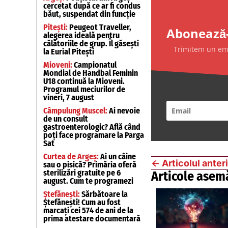
cercetat după ce ar fi condus
băut, suspendat din funcție
Pitești:
Peugeot Traveller,
Abonează-
alegerea ideală pentru
călătoriile de grup. Îl găsești
Trimitem un emai
la Eurial Pitești
Mioveni:
Campionatul
Mondial de Handbal Feminin
U18 continuă la Mioveni.
Programul meciurilor de
vineri, 7 august
Câmpulung Muscel:
Ai nevoie
de un consult
gastroenterologic? Află când
poți face programare la Parga
Sat
Curtea de Argeș:
Ai un câine
←
Articolul anter
sau o pisică? Primăria oferă
sterilizări gratuite pe 6
Articole asem
august. Cum te programezi
Ștefănești:
Sărbătoare la
Ștefănești! Cum au fost
marcați cei 574 de ani de la
prima atestare documentară