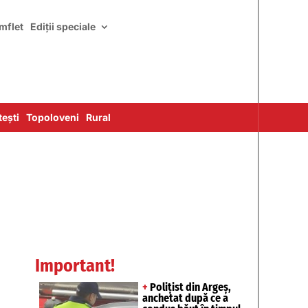
mflet
Ediții speciale
ești
Topoloveni
Rural
Important!
+
Polițist din Argeș,
anchetat după ce a