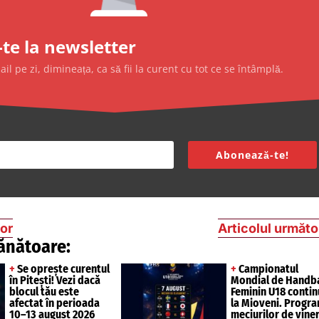
te la newsletter
l pe zi, dimineața, ca să fii la curent cu tot ce se întâmplă.
Abonează-te!
ior
Articolul următo
ănătoare:
+
Se oprește curentul
+
Campionatul
în Pitești! Vezi dacă
Mondial de Handb
blocul tău este
Feminin U18 contin
afectat în perioada
la Mioveni. Progra
10–13 august 2026
meciurilor de vineri