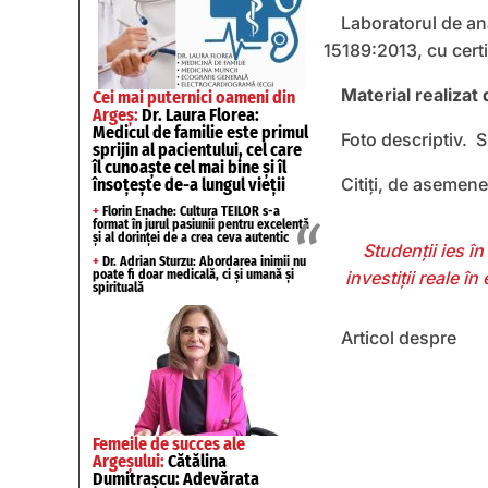
Laboratorul de an
15189:2013, cu certi
Material realizat
Cei mai puternici oameni din
Argeș:
Dr. Laura Florea:
Medicul de familie este primul
Foto descriptiv. Su
sprijin al pacientului, cel care
îl cunoaște cel mai bine și îl
Citiți, de asemene
însoțește de-a lungul vieții
+
Florin Enache: Cultura TEILOR s-a
format în jurul pasiunii pentru excelență
și al dorinței de a crea ceva autentic
Studenții ies î
+
Dr. Adrian Sturzu: Abordarea inimii nu
poate fi doar medicală, ci și umană și
investiții reale în
spirituală
Articol despre
Femeile de succes ale
Argeșului:
Cătălina
Dumitrașcu: Adevărata