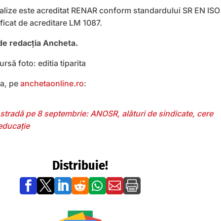
alize este acreditat RENAR conform standardului SR EN ISO
ficat de acreditare LM 1087.
 de redacția Ancheta.
rsă foto: editia tiparita
a, pe
anchetaonline.ro
:
n stradă pe 8 septembrie: ANOSR, alături de sindicate, cere
 educație
Distribuie!






