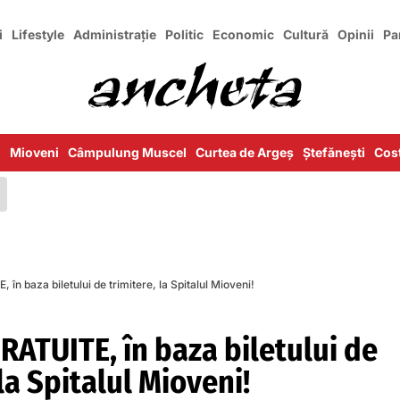
i
Lifestyle
Administrație
Politic
Economic
Cultură
Opinii
Pa
i
Mioveni
Câmpulung Muscel
Curtea de Argeș
Ștefănești
Cost
n baza biletului de trimitere, la Spitalul Mioveni!
RATUITE, în baza biletului de
 la Spitalul Mioveni!