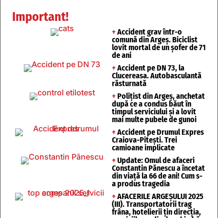
Important!
+
Accident grav într-o
comună din Argeș. Biciclist
lovit mortal de un șofer de 71
de ani
+
Accident pe DN 73, la
Clucereasa. Autobasculantă
răsturnată
+
Polițist din Argeș, anchetat
după ce a condus băut în
timpul serviciului și a lovit
mai multe pubele de gunoi
+
Accident pe Drumul Expres
Craiova-Pitești. Trei
camioane implicate
+
Update: Omul de afaceri
Constantin Pănescu a încetat
din viață la 66 de ani! Cum s-
a produs tragedia
+
AFACERILE ARGEȘULUI 2025
(III). Transportatorii trag
frâna, hotelierii țin direcția,