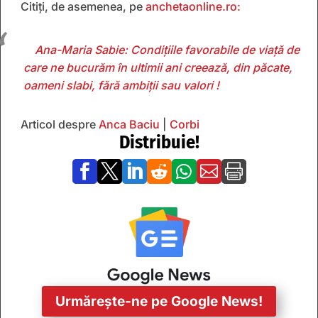
Citiți, de asemenea, pe
anchetaonline.ro:
Ana-Maria Sabie: Condițiile favorabile de viață de
care ne bucurăm în ultimii ani creează, din păcate,
oameni slabi, fără ambiții sau valori !
Articol despre
Anca Baciu
|
Corbi
Distribuie!







Urmărește-ne pe Google News!