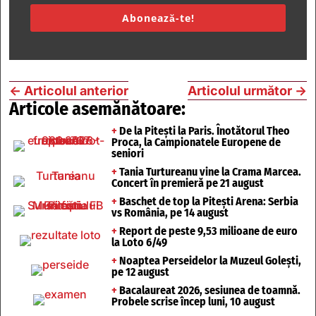
Abonează-te!
←
Articolul anterior
Articolul următor
→
Articole asemănătoare:
+
De la Pitești la Paris. Înotătorul Theo
Proca, la Campionatele Europene de
seniori
+
Tania Turtureanu vine la Crama Marcea.
Concert în premieră pe 21 august
+
Baschet de top la Pitești Arena: Serbia
vs România, pe 14 august
+
Report de peste 9,53 milioane de euro
la Loto 6/49
+
Noaptea Perseidelor la Muzeul Golești,
pe 12 august
+
Bacalaureat 2026, sesiunea de toamnă.
Probele scrise încep luni, 10 august