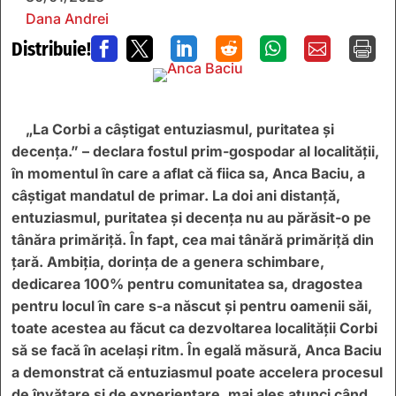
Dana Andrei
Distribuie!







„La Corbi a câştigat entuziasmul, puritatea şi
decenţa.” – declara fostul prim-gospodar al localității,
în momentul în care a aflat că fiica sa, Anca Baciu, a
câștigat mandatul de primar. La doi ani distanță,
entuziasmul, puritatea și decența nu au părăsit-o pe
tânăra primăriță. În fapt, cea mai tânără primăriță din
țară. Ambiția, dorința de a genera schimbare,
dedicarea 100% pentru comunitatea sa, dragostea
pentru locul în care s-a născut și pentru oamenii săi,
toate acestea au făcut ca dezvoltarea localității Corbi
să se facă în același ritm. În egală măsură, Anca Baciu
a demonstrat că entuziasmul poate accelera procesul
de învățare și de experientare, mai ales atunci când,