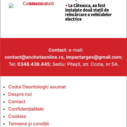
+
La Căteasca, au fost
instalate două stații de
reîncărcare a vehiculelor
electrice
Contact
: e-mail:
contact@anchetaonline.ro,
impactarges@gmail.com
;
Tel:
0348.439.445
; Sediu: Pitești, str. Cozia, nr 5A.
Codul Deontologic asumat
Despre noi
Contact
Confidențialitate
Cookies
Termene și condiții