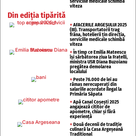
serviciile medicale schimbă
viteza
Din ediția tipărită
+
AFACERILE ARGEȘULUI 2025
(III). Transportatorii trag
frâna, hotelierii țin direcția,
serviciile medicale schimbă
viteza
+
În timp ce Emilia Mateescu
își sărbătorea ziua la Fratelli,
ministra USR Diana Buzoianu
pregătea demolarea
localului
+
Peste 76.000 de lei au
rămas nerecuperați din
salariile acordate ilegal la
Primăria Săpata
+
Apă Canal Coșești 2025
angajează cititor de
apometre, chiar și fără
experiență
+
Două decenii de tradiție
culinară la Casa Argeșeană
Tradițional