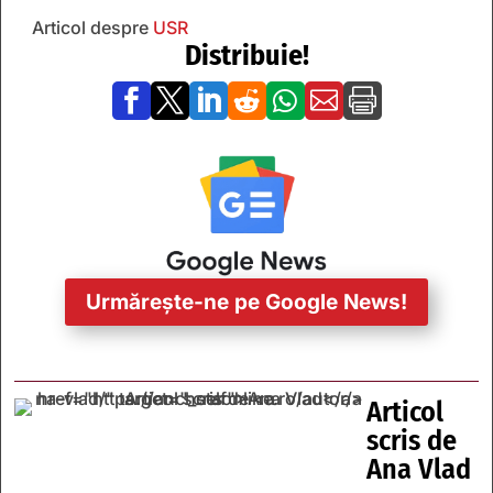
Articol despre
USR
Distribuie!







Urmărește-ne pe Google News!
Articol
scris de
Ana Vlad