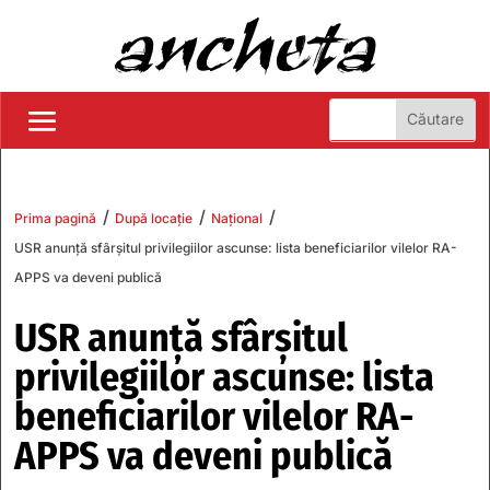
/
/
/
Prima pagină
După locație
Național
USR anunță sfârșitul privilegiilor ascunse: lista beneficiarilor vilelor RA-
APPS va deveni publică
USR anunță sfârșitul
privilegiilor ascunse: lista
beneficiarilor vilelor RA-
APPS va deveni publică