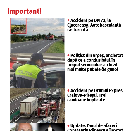
Important!
+
Accident pe DN 73, la
Clucereasa. Autobasculantă
răsturnată
+
Polițist din Argeș, anchetat
după ce a condus băut în
timpul serviciului și a lovit
mai multe pubele de gunoi
+
Accident pe Drumul Expres
Craiova-Pitești. Trei
camioane implicate
+
Update: Omul de afaceri
Constantin Pănescu a încetat