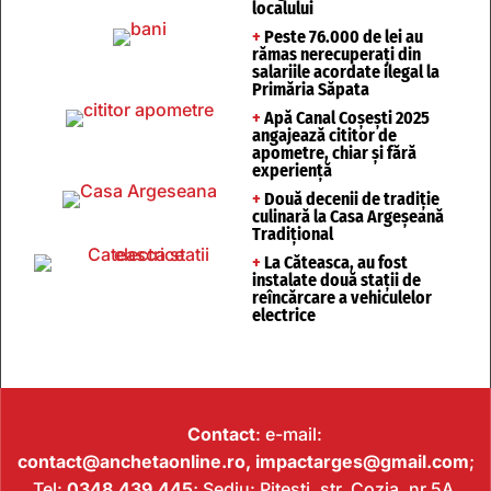
localului
+
Peste 76.000 de lei au
rămas nerecuperați din
salariile acordate ilegal la
Primăria Săpata
+
Apă Canal Coșești 2025
angajează cititor de
apometre, chiar și fără
experiență
+
Două decenii de tradiție
culinară la Casa Argeșeană
Tradițional
+
La Căteasca, au fost
instalate două stații de
reîncărcare a vehiculelor
electrice
Contact
: e-mail:
contact@anchetaonline.ro,
impactarges@gmail.com
;
Tel:
0348.439.445
; Sediu: Pitești, str. Cozia, nr 5A.