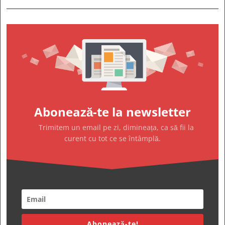
Abonează-te la newsletter
Trimitem un email pe zi, dimineața, ca să fii la
curent cu tot ce se întâmplă.
Abonează-te!