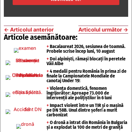
←
Articolul anterior
Articolul următor
→
Articole asemănătoare:
+
Bacalaureat 2026, sesiunea de toamnă.
Probele scrise încep luni, 10 august
+
Doi alpiniști, rămași blocați în peretele
Văii Albe
+
4 medalii pentru România în prima zi de
finale la Campionatele Mondiale de
canotaj Under 19:
+
Violența domestică, fenomen
îngrijorător: Aproape 73.000 de
intervenții ale polițiștilor în 6 luni
+
Impact violent între un TIR și o mașină
pe DN 58B. Unul dintre șoferi a murit
carbonizat
+
O dronă a intrat din România în Bulgaria
și a explodat la 100 de metri de graniță