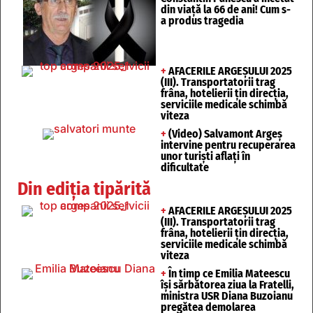
din viață la 66 de ani! Cum s-
a produs tragedia
+
AFACERILE ARGEȘULUI 2025
(III). Transportatorii trag
frâna, hotelierii țin direcția,
serviciile medicale schimbă
viteza
+
(Video) Salvamont Argeș
intervine pentru recuperarea
unor turişti aflaţi în
dificultate
Din ediția tipărită
+
AFACERILE ARGEȘULUI 2025
(III). Transportatorii trag
frâna, hotelierii țin direcția,
serviciile medicale schimbă
viteza
+
În timp ce Emilia Mateescu
își sărbătorea ziua la Fratelli,
ministra USR Diana Buzoianu
pregătea demolarea