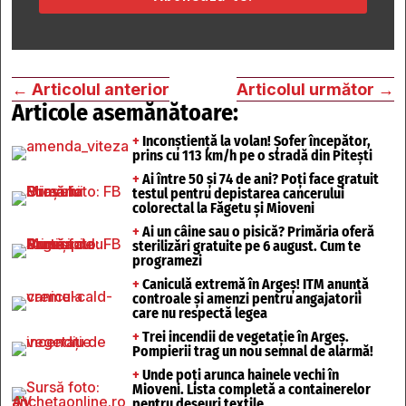
←
Articolul anterior
Articolul următor
→
Articole asemănătoare:
+
Inconștiență la volan! Șofer începător,
prins cu 113 km/h pe o stradă din Pitești
+
Ai între 50 și 74 de ani? Poți face gratuit
testul pentru depistarea cancerului
colorectal la Făgetu și Mioveni
+
Ai un câine sau o pisică? Primăria oferă
sterilizări gratuite pe 6 august. Cum te
programezi
+
Caniculă extremă în Argeș! ITM anunță
controale și amenzi pentru angajatorii
care nu respectă legea
+
Trei incendii de vegetație în Argeș.
Pompierii trag un nou semnal de alarmă!
+
Unde poți arunca hainele vechi în
Mioveni. Lista completă a containerelor
pentru deșeuri textile