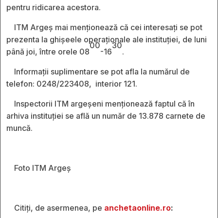
pentru ridicarea acestora.
ITM Argeș mai menționează că cei interesați se pot
prezenta la ghişeele operaţionale ale instituţiei, de luni
00
30
până joi, între orele 08
-16
.
Informații suplimentare se pot afla la numărul de
telefon: 0248/223408, interior 121.
Inspectorii ITM argeșeni menţionează faptul că în
arhiva instituţiei se află un număr de 13.878 carnete de
muncă.
Foto ITM Argeș
Citiți, de asermenea, pe
anchetaonline.ro
: