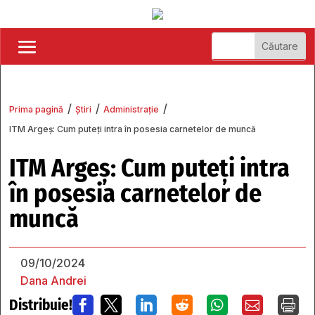
/
/
/
Prima pagină
Știri
Administrație
ITM Argeș: Cum puteți intra în posesia carnetelor de muncă
ITM Argeș: Cum puteți intra
în posesia carnetelor de
muncă
09/10/2024
Dana Andrei
Distribuie!






