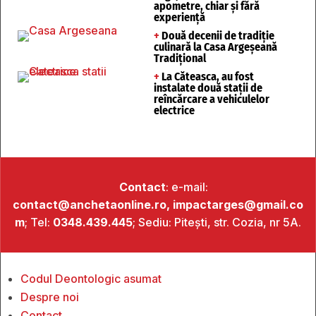
apometre, chiar și fără
experiență
+
Două decenii de tradiție
culinară la Casa Argeșeană
Tradițional
+
La Căteasca, au fost
instalate două stații de
reîncărcare a vehiculelor
electrice
Contact
: e-mail:
contact@anchetaonline.ro,
impactarges@gmail.co
m
; Tel:
0348.439.445
; Sediu: Pitești, str. Cozia, nr 5A.
Codul Deontologic asumat
Despre noi
Contact