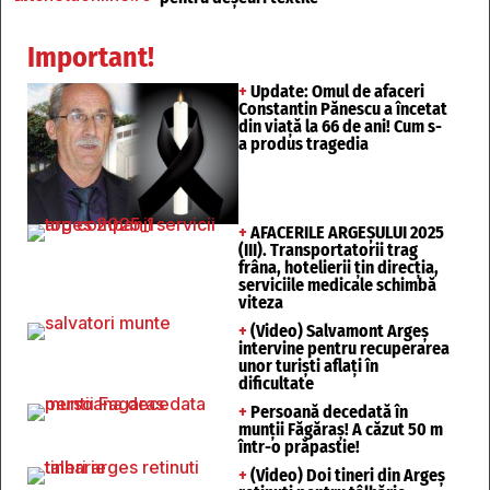
Important!
+
Update: Omul de afaceri
Constantin Pănescu a încetat
din viață la 66 de ani! Cum s-
a produs tragedia
+
AFACERILE ARGEȘULUI 2025
(III). Transportatorii trag
frâna, hotelierii țin direcția,
serviciile medicale schimbă
viteza
+
(Video) Salvamont Argeș
intervine pentru recuperarea
unor turişti aflaţi în
dificultate
+
Persoană decedată în
munții Făgăraș! A căzut 50 m
într-o prăpastie!
+
(Video) Doi tineri din Argeș