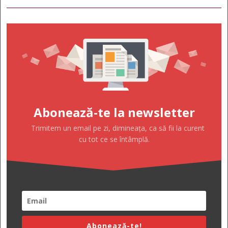
Abonează-te la newsletter
Trimitem un email pe zi, dimineața, ca să fii la curent
cu tot ce se întâmplă.
Abonează-te!