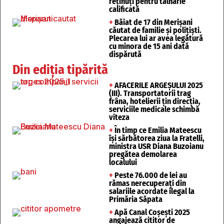
reținuți pentru tâlhărie
calificată
+
Băiat de 17 din Merișani
căutat de familie și polițiști.
Plecarea lui ar avea legătură
cu minora de 15 ani dată
dispărută
Din ediția tipărită
+
AFACERILE ARGEȘULUI 2025
(III). Transportatorii trag
frâna, hotelierii țin direcția,
serviciile medicale schimbă
viteza
+
În timp ce Emilia Mateescu
își sărbătorea ziua la Fratelli,
ministra USR Diana Buzoianu
pregătea demolarea
localului
+
Peste 76.000 de lei au
rămas nerecuperați din
salariile acordate ilegal la
Primăria Săpata
+
Apă Canal Coșești 2025
angajează cititor de