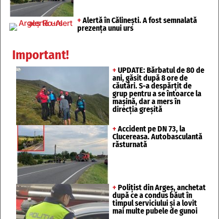
+
Alertă în Călinești. A fost semnalată
prezența unui urs
Important!
+
UPDATE: Bărbatul de 80 de
ani, găsit după 8 ore de
căutări. S-a despărțit de
grup pentru a se întoarce la
mașină, dar a mers în
direcția greșită
+
Accident pe DN 73, la
Clucereasa. Autobasculantă
răsturnată
+
Polițist din Argeș, anchetat
după ce a condus băut în
timpul serviciului și a lovit
mai multe pubele de gunoi