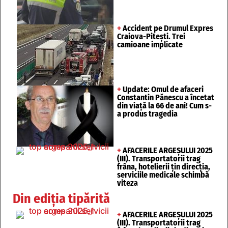
+
Accident pe Drumul Expres
Craiova-Pitești. Trei
camioane implicate
+
Update: Omul de afaceri
Constantin Pănescu a încetat
din viață la 66 de ani! Cum s-
a produs tragedia
+
AFACERILE ARGEȘULUI 2025
(III). Transportatorii trag
frâna, hotelierii țin direcția,
serviciile medicale schimbă
viteza
Din ediția tipărită
+
AFACERILE ARGEȘULUI 2025
(III). Transportatorii trag