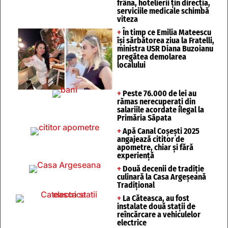
frâna, hotelierii țin direcția,
serviciile medicale schimbă
viteza
+
În timp ce Emilia Mateescu
își sărbătorea ziua la Fratelli,
ministra USR Diana Buzoianu
pregătea demolarea
localului
+
Peste 76.000 de lei au
rămas nerecuperați din
salariile acordate ilegal la
Primăria Săpata
+
Apă Canal Coșești 2025
angajează cititor de
apometre, chiar și fără
experiență
+
Două decenii de tradiție
culinară la Casa Argeșeană
Tradițional
+
La Căteasca, au fost
instalate două stații de
reîncărcare a vehiculelor
electrice