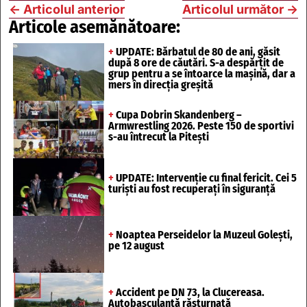
←
Articolul anterior
Articolul următor
→
Articole asemănătoare:
+
UPDATE: Bărbatul de 80 de ani, găsit
după 8 ore de căutări. S-a despărțit de
grup pentru a se întoarce la mașină, dar a
mers în direcția greșită
+
Cupa Dobrin Skandenberg –
Armwrestling 2026. Peste 150 de sportivi
s-au întrecut la Pitești
+
UPDATE: Intervenție cu final fericit. Cei 5
turiști au fost recuperați în siguranță
+
Noaptea Perseidelor la Muzeul Golești,
pe 12 august
+
Accident pe DN 73, la Clucereasa.
Autobasculantă răsturnată