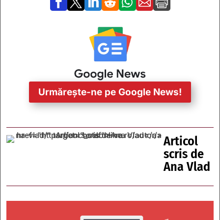







Urmărește-ne pe Google News!
Articol
scris de
Ana Vlad