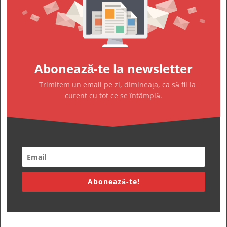
Abonează-te la newsletter
Trimitem un email pe zi, dimineața, ca să fii la
curent cu tot ce se întâmplă.
Abonează-te!