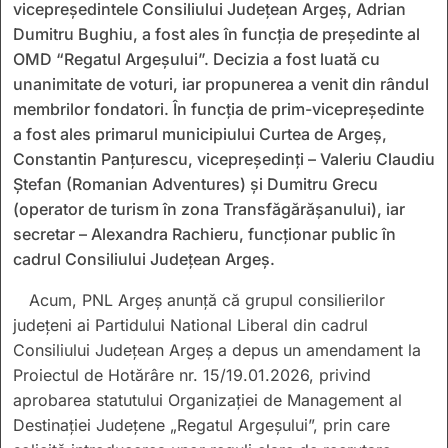
vicepreședintele Consiliului Județean Argeș, Adrian
Dumitru Bughiu, a fost ales în funcția de președinte al
OMD “Regatul Argeșului”. Decizia a fost luată cu
unanimitate de voturi, iar propunerea a venit din rândul
membrilor fondatori. În funcția de prim-vicepreședinte
a fost ales primarul municipiului Curtea de Argeș,
Constantin Panțurescu, vicepreședinți – Valeriu Claudiu
Ștefan (Romanian Adventures) și Dumitru Grecu
(operator de turism în zona Transfăgărășanului), iar
secretar – Alexandra Rachieru, funcționar public în
cadrul Consiliului Județean Argeș.
Acum, PNL Argeș anunță că grupul consilierilor
județeni ai Partidului National Liberal din cadrul
Consiliului Județean Argeș a depus un amendament la
Proiectul de Hotărâre nr. 15/19.01.2026, privind
aprobarea statutului Organizației de Management al
Destinației Județene „Regatul Argeșului”, prin care