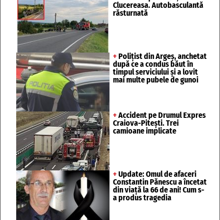
Clucereasa. Autobasculantă
răsturnată
+
Polițist din Argeș, anchetat
după ce a condus băut în
timpul serviciului și a lovit
mai multe pubele de gunoi
+
Accident pe Drumul Expres
Craiova-Pitești. Trei
camioane implicate
+
Update: Omul de afaceri
Constantin Pănescu a încetat
din viață la 66 de ani! Cum s-
a produs tragedia