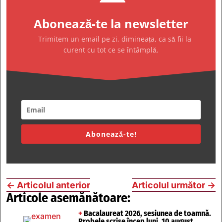
Abonează-te la newsletter
Trimitem un email pe zi, dimineața, ca să fii la
curent cu tot ce se întâmplă.
Abonează-te!
←
Articolul anterior
Articolul următor
→
Articole asemănătoare:
+
Bacalaureat 2026, sesiunea de toamnă.
Probele scrise încep luni, 10 august