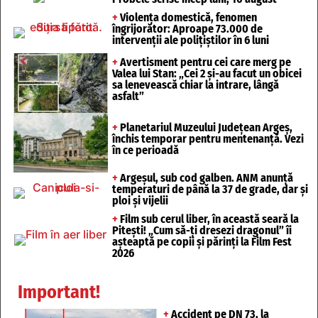
+
Violența domestică, fenomen
îngrijorător: Aproape 73.000 de
intervenții ale polițiștilor în 6 luni
+
Avertisment pentru cei care merg pe
Valea lui Stan: „Cei 2 și-au facut un obicei
sa lenevească chiar la intrare, lângă
asfalt”
+
Planetariul Muzeului Județean Argeș,
închis temporar pentru mentenanță. Vezi
în ce perioadă
+
Argeșul, sub cod galben. ANM anunță
temperaturi de până la 37 de grade, dar și
ploi și vijelii
+
Film sub cerul liber, în această seară la
Pitești! „Cum să-ți dresezi dragonul” îi
așteaptă pe copii și părinți la Film Fest
2026
Important!
+
Accident pe DN 73, la