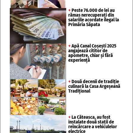
+
Peste 76.000 de lei au
rămas nerecuperați din
salariile acordate ilegal la
Primăria Săpata
+
Apă Canal Coșești 2025
angajează cititor de
apometre, chiar și fără
experiență
+
Două decenii de tradiție
culinară la Casa Argeșeană
Tradițional
+
La Căteasca, au fost
instalate două stații de
reîncărcare a vehiculelor
electrice