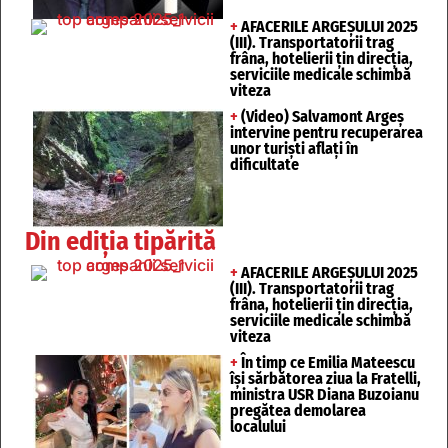
+
AFACERILE ARGEȘULUI 2025
(III). Transportatorii trag
frâna, hotelierii țin direcția,
serviciile medicale schimbă
viteza
+
(Video) Salvamont Argeș
intervine pentru recuperarea
unor turişti aflaţi în
dificultate
Din ediția tipărită
+
AFACERILE ARGEȘULUI 2025
(III). Transportatorii trag
frâna, hotelierii țin direcția,
serviciile medicale schimbă
viteza
+
În timp ce Emilia Mateescu
își sărbătorea ziua la Fratelli,
ministra USR Diana Buzoianu
pregătea demolarea
localului