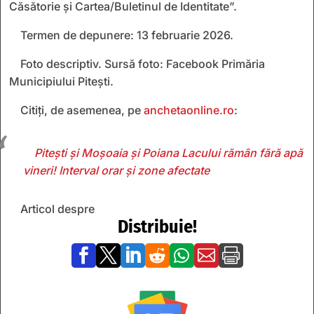
Căsătorie şi Cartea/Buletinul de Identitate”.
Termen de depunere: 13 februarie 2026.
Foto descriptiv. Sursă foto: Facebook Primăria
Municipiului Pitești.
Citiți, de asemenea, pe
anchetaonline.ro
:
Pitești și Moșoaia și Poiana Lacului rămân fără apă
vineri! Interval orar și zone afectate
Articol despre
Distribuie!






