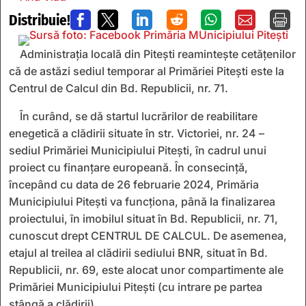
Distribuie!







Administrația locală din Pitești reamintește cetățenilor
că de astăzi sediul temporar al Primăriei Pitești este la
Centrul de Calcul din Bd. Republicii, nr. 71.
În curând, se dă startul lucrărilor de reabilitare
enegetică a clădirii situate în str. Victoriei, nr. 24 –
sediul Primăriei Municipiului Pitești, în cadrul unui
proiect cu finanțare europeană. În consecință,
începând cu data de 26 februarie 2024, Primăria
Municipiului Pitești va funcționa, până la finalizarea
proiectului, în imobilul situat în Bd. Republicii, nr. 71,
cunoscut drept CENTRUL DE CALCUL. De asemenea,
etajul al treilea al clădirii sediului BNR, situat în Bd.
Republicii, nr. 69, este alocat unor compartimente ale
Primăriei Municipiului Pitești (cu intrare pe partea
stângă a clădirii).