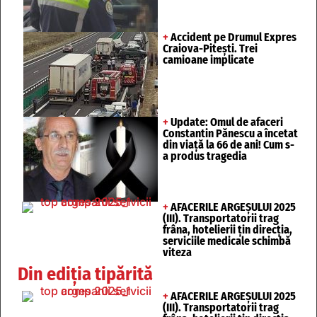
+
Accident pe Drumul Expres
Craiova-Pitești. Trei
camioane implicate
+
Update: Omul de afaceri
Constantin Pănescu a încetat
din viață la 66 de ani! Cum s-
a produs tragedia
+
AFACERILE ARGEȘULUI 2025
(III). Transportatorii trag
frâna, hotelierii țin direcția,
serviciile medicale schimbă
viteza
Din ediția tipărită
+
AFACERILE ARGEȘULUI 2025
(III). Transportatorii trag