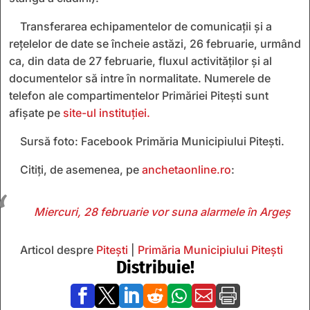
Transferarea echipamentelor de comunicații și a
rețelelor de date se încheie astăzi, 26 februarie, urmând
ca, din data de 27 februarie, fluxul activităților și al
documentelor să intre în normalitate. Numerele de
telefon ale compartimentelor Primăriei Pitești sunt
afișate pe
site-ul instituției.
Sursă foto: Facebook Primăria Municipiului Pitești.
Citiți, de asemenea, pe
anchetaonline.ro
:
Miercuri, 28 februarie vor suna alarmele în Argeș
Articol despre
Pitești
|
Primăria Municipiului Pitești
Distribuie!






