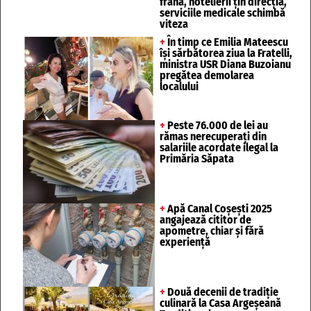
frâna, hotelierii țin direcția,
serviciile medicale schimbă
viteza
+
În timp ce Emilia Mateescu
își sărbătorea ziua la Fratelli,
ministra USR Diana Buzoianu
pregătea demolarea
localului
+
Peste 76.000 de lei au
rămas nerecuperați din
salariile acordate ilegal la
Primăria Săpata
+
Apă Canal Coșești 2025
angajează cititor de
apometre, chiar și fără
experiență
+
Două decenii de tradiție
culinară la Casa Argeșeană