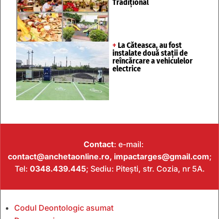
Tradițional
+
La Căteasca, au fost
instalate două stații de
reîncărcare a vehiculelor
electrice
Contact
: e-mail:
contact@anchetaonline.ro,
impactarges@gmail.com
;
Tel:
0348.439.445
; Sediu: Pitești, str. Cozia, nr 5A.
Codul Deontologic asumat