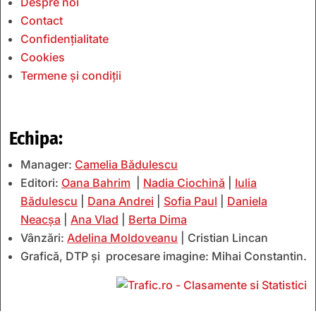
Despre noi
Contact
Confidențialitate
Cookies
Termene și condiții
Echipa:
Manager:
Camelia Bădulescu
Editori:
Oana Bahrim
|
Nadia Ciochină
|
Iulia
Bădulescu
|
Dana Andrei
|
Sofia Paul
|
Daniela
Neacșa
|
Ana Vlad
|
Berta Dima
Vânzări:
Adelina Moldoveanu
| Cristian Lincan
Grafică, DTP și procesare imagine: Mihai Constantin.