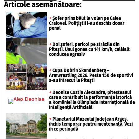
Articole asemănătoare:
+
Șofer prins băut la volan pe Calea
Craiovei. Polițiștii i-au deschis dosar
penal
+
Doi șoferi, pericol pe străzile din
Pitești. Unul gonea cu 141 km/h, celălalt
conducea agresiv
+
Cupa Dobrin Skandenberg –
Armwrestling 2026. Peste 150 de sportivi
s-au întrecut la Pitești
+
Deonise Costin Alexandru, piteșteanul
care a contribuit la performanța istorică
a României la Olimpiada Internațională de
Inteligență Artificială
+
Planetariul Muzeului Județean Argeș,
închis temporar pentru mentenanță. Vezi
în ce perioadă