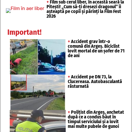
+
Film sub cerul liber, în această seară la
Pitești! „Cum să-ți dresezi dragonul” îi
așteaptă pe copii și părinți la Film Fest
2026
Important!
+
Accident grav într-o
comună din Argeș. Biciclist
lovit mortal de un șofer de 71
de ani
+
Accident pe DN 73, la
Clucereasa. Autobasculantă
răsturnată
+
Polițist din Argeș, anchetat
după ce a condus băut în
timpul serviciului și a lovit
mai multe pubele de gunoi