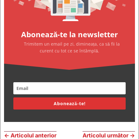
Abonează-te la newsletter
Trimitem un email pe zi, dimineața, ca să fii la
curent cu tot ce se întâmplă.
Abonează-te!
←
Articolul anterior
Articolul următor
→