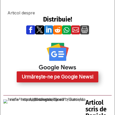
Articol despre
Distribuie!







Urmărește-ne pe Google News!
Articol
scris de