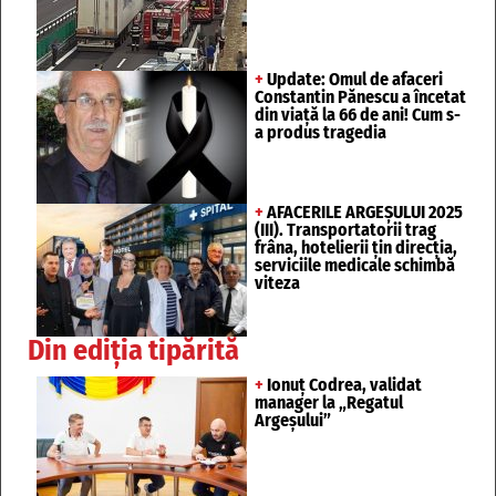
+
Update: Omul de afaceri
Constantin Pănescu a încetat
din viață la 66 de ani! Cum s-
a produs tragedia
+
AFACERILE ARGEȘULUI 2025
(III). Transportatorii trag
frâna, hotelierii țin direcția,
serviciile medicale schimbă
viteza
Din ediția tipărită
+
Ionuț Codrea, validat
manager la „Regatul
Argeșului”