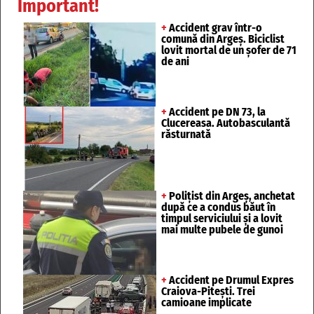
Important!
+
Accident grav într-o
comună din Argeș. Biciclist
lovit mortal de un șofer de 71
de ani
+
Accident pe DN 73, la
Clucereasa. Autobasculantă
răsturnată
+
Polițist din Argeș, anchetat
după ce a condus băut în
timpul serviciului și a lovit
mai multe pubele de gunoi
+
Accident pe Drumul Expres
Craiova-Pitești. Trei
camioane implicate