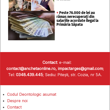
+
Peste 76.000 de lei au
rămas nerecuperați din
salariile acordate ilegal la
Primăria Săpata
Contact
: e-mail:
contact@anchetaonline.ro,
impactarges@gmail.com
;
Tel:
0348.439.445
; Sediu: Pitești, str. Cozia, nr 5A.
Codul Deontologic asumat
Despre noi
Contact