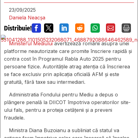
23/09/2025
Daniela Neacșa
Distribuie!







Ministerul Mediului
avertizează românii asupra unei
platforme neautorizate care promite înscriere rapidă și
contra cost în Programul Rabla Auto 2025 pentru
persoane fizice. Autoritățile atrag atenția că înscrierea
se face exclusiv prin aplicația oficială AFM și este
gratuită, fără taxe sau intermediari.
Administratia Fondului pentru Mediu a depus o
plângere penală la DIICOT împotriva operatorilor site-
ului fals, pentru a proteja cetățenii și a preveni
fraudele.
Ministra Diana Buzoianu a subliniat că statul va
acționa ferm împotriva celor care încearcă să încalce