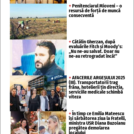
+
Penitenciarul Mioveni – o
resursă de forță de muncă
consecventă
+
Cătălin Gherzan, după
evaluările Fitch și Moody’s:
„Nu ne-au salvat. Doar nu
ne-au retrogradat încă!”
+
AFACERILE ARGEȘULUI 2025
(III). Transportatorii trag
frâna, hotelierii țin direcția,
serviciile medicale schimbă
viteza
+
În timp ce Emilia Mateescu
își sărbătorea ziua la Fratelli,
ministra USR Diana Buzoianu
pregătea demolarea
localului