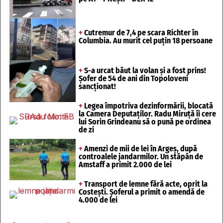
+
Cutremur de 7,4 pe scara Richter în
Columbia. Au murit cel puțin 18 persoane
+
S-a urcat băut la volan și a fost prins!
Șofer de 54 de ani din Topoloveni
sancționat!
+
Legea împotriva dezinformării, blocată
la Camera Deputaților. Radu Miruță îi cere
lui Sorin Grindeanu să o pună pe ordinea
de zi
+
Amenzi de mii de lei în Argeș, după
controalele jandarmilor. Un stăpân de
Amstaff a primit 2.000 de lei
+
Transport de lemne fără acte, oprit la
Costești. Șoferul a primit o amendă de
4.000 de lei