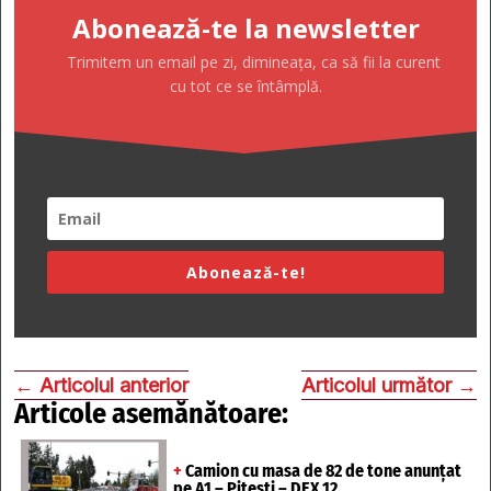
Abonează-te la newsletter
Trimitem un email pe zi, dimineața, ca să fii la curent
cu tot ce se întâmplă.
Abonează-te!
←
Articolul anterior
Articolul următor
→
Articole asemănătoare:
+
Camion cu masa de 82 de tone anunțat
pe A1 – Pitești – DEX 12