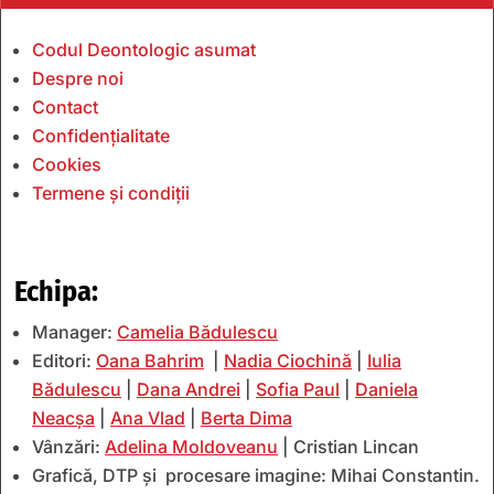
Codul Deontologic asumat
Despre noi
Contact
Confidențialitate
Cookies
Termene și condiții
Echipa:
Manager:
Camelia Bădulescu
Editori:
Oana Bahrim
|
Nadia Ciochină
|
Iulia
Bădulescu
|
Dana Andrei
|
Sofia Paul
|
Daniela
Neacșa
|
Ana Vlad
|
Berta Dima
Vânzări:
Adelina Moldoveanu
| Cristian Lincan
Grafică, DTP și procesare imagine: Mihai Constantin.