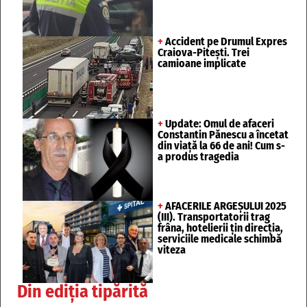
+
Accident pe Drumul Expres
Craiova-Pitești. Trei
camioane implicate
+
Update: Omul de afaceri
Constantin Pănescu a încetat
din viață la 66 de ani! Cum s-
a produs tragedia
+
AFACERILE ARGEȘULUI 2025
(III). Transportatorii trag
frâna, hotelierii țin direcția,
serviciile medicale schimbă
viteza
Din ediția tipărită