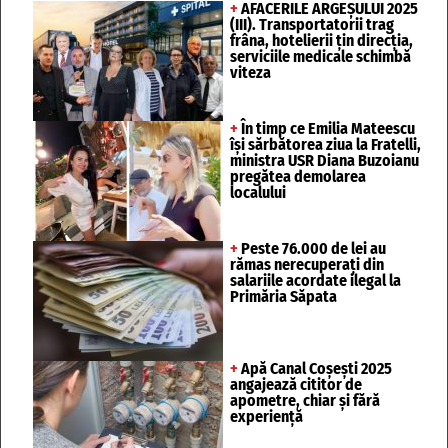
+
AFACERILE ARGEȘULUI 2025
(III). Transportatorii trag
frâna, hotelierii țin direcția,
serviciile medicale schimbă
viteza
+
În timp ce Emilia Mateescu
își sărbătorea ziua la Fratelli,
ministra USR Diana Buzoianu
pregătea demolarea
localului
+
Peste 76.000 de lei au
rămas nerecuperați din
salariile acordate ilegal la
Primăria Săpata
+
Apă Canal Coșești 2025
angajează cititor de
apometre, chiar și fără
experiență