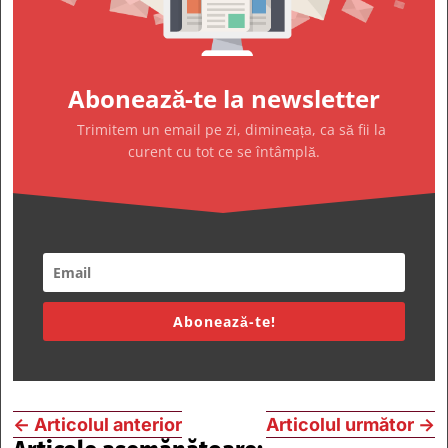
Abonează-te la newsletter
Trimitem un email pe zi, dimineața, ca să fii la
curent cu tot ce se întâmplă.
Abonează-te!
←
Articolul anterior
Articolul următor
→