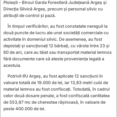
Ploiești – Biroul Garda Forestieră Județeană Argeș și
Direcția Silvică Argeș, precum și personal silvic cu
atribuții de control și pază.
În timpul verificărilor, au fost constatate nereguli la
două puncte de lucru ale unei societăți comerciale cu
activitate în domeniul silvic. De asemenea, au fost
depistați și sancționați 12 bărbați, cu vârste între 23 și
60 de ani, care au tăiat sau transportat material lemnos
fără documente care să ateste proveniența legală a
acestuia.
Potrivit IPJ Argeș, au fost aplicate 12 sancțiuni în
valoare totală de 19.000 de lei, iar 13,83 metri cubi de
material lemnos au fost confiscați. Totodată, în cadrul
celor două dosare penale, a fost confiscată cantitatea
de 553,87 mc de cherestea rășinoasă, în valoare de
peste 400.000 de lei.