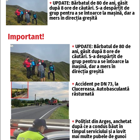
+
UPDATE: Bărbatul de 80 de ani, găsit
după 8 ore de căutări. S-a despărțit de
grup pentru a se întoarce la mașină, dar a
mers în direcția greșită
Important!
+
UPDATE: Bărbatul de 80 de
ani, găsit după 8 ore de
căutări. S-a despărțit de
grup pentru a se întoarce la
mașină, dar a mers în
direcția greșită
+
Accident pe DN 73, la
Clucereasa. Autobasculantă
răsturnată
+
Polițist din Argeș, anchetat
după ce a condus băut în
timpul serviciului și a lovit
mai multe pubele de gunoi