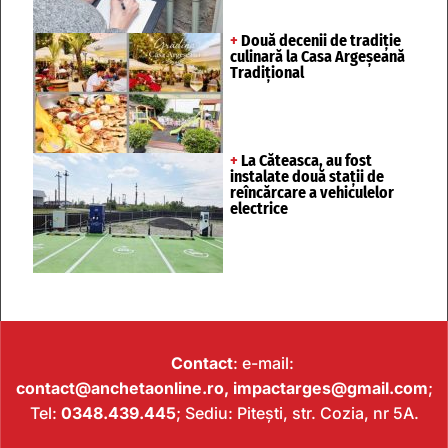
+
Două decenii de tradiție
culinară la Casa Argeșeană
Tradițional
+
La Căteasca, au fost
instalate două stații de
reîncărcare a vehiculelor
electrice
Contact
: e-mail:
contact@anchetaonline.ro,
impactarges@gmail.com
;
Tel:
0348.439.445
; Sediu: Pitești, str. Cozia, nr 5A.