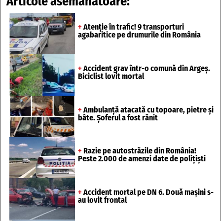
Articole asemănătoare:
+
Atenție în trafic! 9 transporturi
agabaritice pe drumurile din România
+
Accident grav într-o comună din Argeș.
Biciclist lovit mortal
+
Ambulanță atacată cu topoare, pietre și
bâte. Șoferul a fost rănit
+
Razie pe autostrăzile din România!
Peste 2.000 de amenzi date de polițiști
+
Accident mortal pe DN 6. Două mașini s-
au lovit frontal