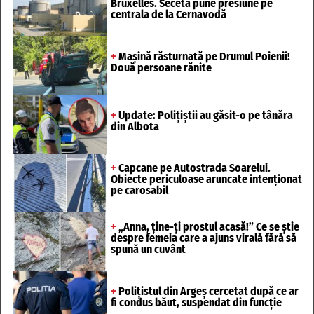
Bruxelles. Seceta pune presiune pe
centrala de la Cernavodă
+
Mașină răsturnată pe Drumul Poienii!
Două persoane rănite
+
Update: Polițiștii au găsit-o pe tânăra
din Albota
+
Capcane pe Autostrada Soarelui.
Obiecte periculoase aruncate intenționat
pe carosabil
+
„Anna, ține-ți prostul acasă!” Ce se știe
despre femeia care a ajuns virală fără să
spună un cuvânt
+
Polițistul din Argeș cercetat după ce ar
fi condus băut, suspendat din funcție