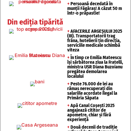
+
Persoană decedată în
munții Făgăraș! A căzut 50 m
într-o prăpastie!
Din ediția tipărită
+
AFACERILE ARGEȘULUI 2025
(III). Transportatorii trag
frâna, hotelierii țin direcția,
serviciile medicale schimbă
viteza
+
În timp ce Emilia Mateescu
își sărbătorea ziua la Fratelli,
ministra USR Diana Buzoianu
pregătea demolarea
localului
+
Peste 76.000 de lei au
rămas nerecuperați din
salariile acordate ilegal la
Primăria Săpata
+
Apă Canal Coșești 2025
angajează cititor de
apometre, chiar și fără
experiență
+
Două decenii de tradiție