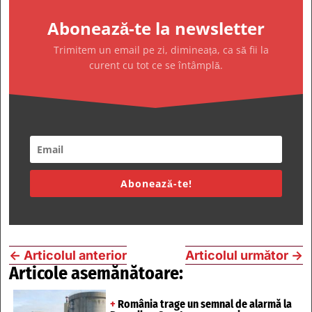
Abonează-te la newsletter
Trimitem un email pe zi, dimineața, ca să fii la
curent cu tot ce se întâmplă.
Abonează-te!
←
Articolul anterior
Articolul următor
→
Articole asemănătoare:
+
România trage un semnal de alarmă la