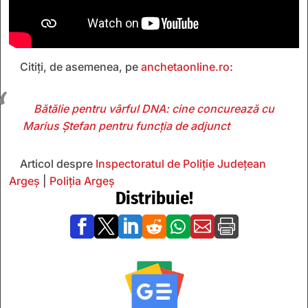
Citiți, de asemenea, pe
anchetaonline.ro
:
Bătălie pentru vârful DNA: cine concurează cu
Marius Ștefan pentru funcția de adjunct
Articol despre
Inspectoratul de Poliție Județean
Argeș
|
Poliţia Argeş
Distribuie!






