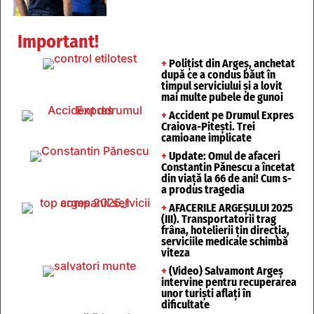
Important!
+
Polițist din Argeș, anchetat
după ce a condus băut în
timpul serviciului și a lovit
mai multe pubele de gunoi
+
Accident pe Drumul Expres
Craiova-Pitești. Trei
camioane implicate
+
Update: Omul de afaceri
Constantin Pănescu a încetat
din viață la 66 de ani! Cum s-
a produs tragedia
+
AFACERILE ARGEȘULUI 2025
(III). Transportatorii trag
frâna, hotelierii țin direcția,
serviciile medicale schimbă
viteza
+
(Video) Salvamont Argeș
intervine pentru recuperarea
unor turişti aflaţi în
dificultate