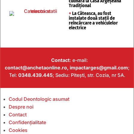
culinară la Casa Argeșeană
Tradițional
+
La Căteasca, au fost
instalate două stații de
reîncărcare a vehiculelor
electrice
Contact
: e-mail:
contact@anchetaonline.ro,
impactarges@gmail.com
;
Tel:
0348.439.445
; Sediu: Pitești, str. Cozia, nr 5A.
Codul Deontologic asumat
Despre noi
Contact
Confidențialitate
Cookies