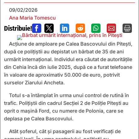
09/02/2026
Ana Maria Tomescu
Distribuie!







Acțiune de amploare pe Calea Bascovului din Pitești,
după ce polițiștii au depistat un bărbat de 35 de ani
urmărit internațional. Individul era căutat de autoritățile
din Cehia încă din iulie 2025, după ce a furat telefoane
în valoare de aproximativ 50.000 de euro, potrivit
surselor Ziarului Ancheta.
Totul s-a întămplat în urma unui control de rutină în
trafic. Polițiștii din cadrul Secției 2 de Poliție Pitești au
oprit o mașină Ford, cu numere de Polonia, care se
deplasa pe Calea Bascovului.
Atât șoferul, cât și pasagerii au fost verificați de
oamenii legii. În urma controlului, polițiștii au