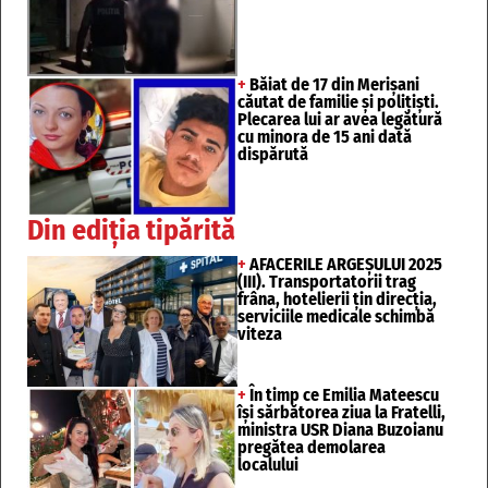
+
Băiat de 17 din Merișani
căutat de familie și polițiști.
Plecarea lui ar avea legătură
cu minora de 15 ani dată
dispărută
Din ediția tipărită
+
AFACERILE ARGEȘULUI 2025
(III). Transportatorii trag
frâna, hotelierii țin direcția,
serviciile medicale schimbă
viteza
+
În timp ce Emilia Mateescu
își sărbătorea ziua la Fratelli,
ministra USR Diana Buzoianu
pregătea demolarea
localului