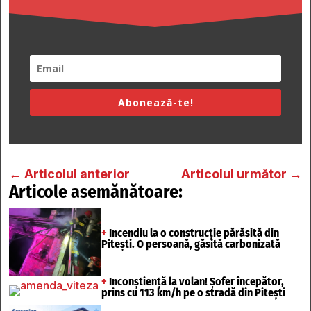
Abonează-te!
←
Articolul anterior
Articolul următor
→
Articole asemănătoare:
+
Incendiu la o construcție părăsită din
Pitești. O persoană, găsită carbonizată
+
Inconștiență la volan! Șofer începător,
prins cu 113 km/h pe o stradă din Pitești