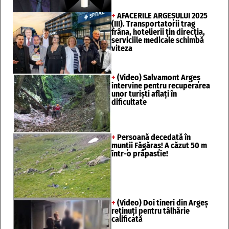
+
AFACERILE ARGEȘULUI 2025
(III). Transportatorii trag
frâna, hotelierii țin direcția,
serviciile medicale schimbă
viteza
+
(Video) Salvamont Argeș
intervine pentru recuperarea
unor turişti aflaţi în
dificultate
+
Persoană decedată în
munții Făgăraș! A căzut 50 m
într-o prăpastie!
+
(Video) Doi tineri din Argeș
reținuți pentru tâlhărie
calificată