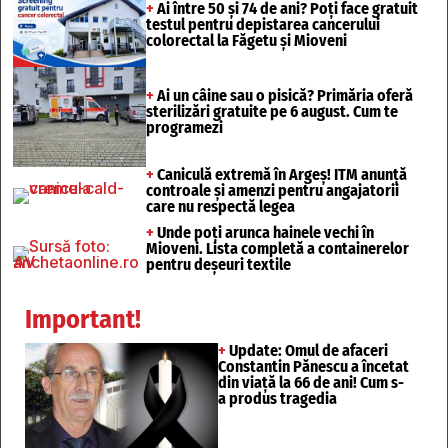
+
Ai între 50 și 74 de ani? Poți face gratuit
testul pentru depistarea cancerului
colorectal la Făgetu și Mioveni
+
Ai un câine sau o pisică? Primăria oferă
sterilizări gratuite pe 6 august. Cum te
programezi
+
Caniculă extremă în Argeș! ITM anunță
controale și amenzi pentru angajatorii
care nu respectă legea
+
Unde poți arunca hainele vechi în
Mioveni. Lista completă a containerelor
pentru deșeuri textile
Important!
+
Update: Omul de afaceri
Constantin Pănescu a încetat
din viață la 66 de ani! Cum s-
a produs tragedia