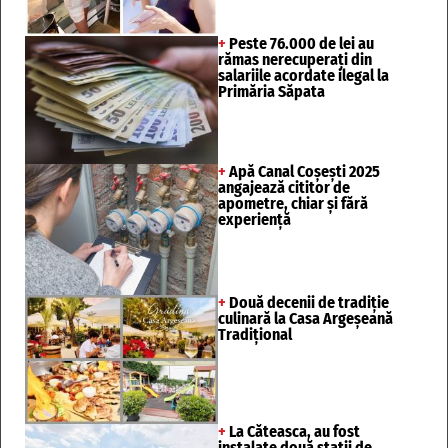
+
Peste 76.000 de lei au
rămas nerecuperați din
salariile acordate ilegal la
Primăria Săpata
+
Apă Canal Coșești 2025
angajează cititor de
apometre, chiar și fără
experiență
+
Două decenii de tradiție
culinară la Casa Argeșeană
Tradițional
+
La Căteasca, au fost
instalate două stații de