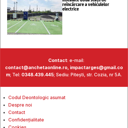
reîncărcare a vehiculelor
electrice
Contact
: e-mail:
contact@anchetaonline.ro,
impactarges@gmail.co
m
; Tel:
0348.439.445
; Sediu: Pitești, str. Cozia, nr 5A.
Codul Deontologic asumat
Despre noi
Contact
Confidențialitate
Cookies