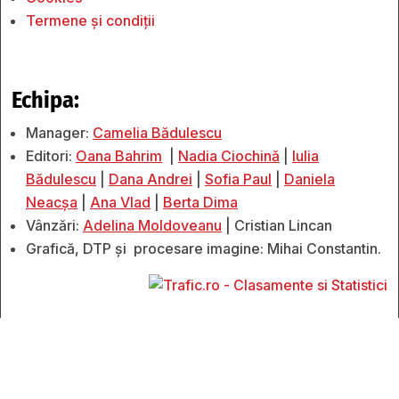
Termene și condiții
Echipa:
Manager:
Camelia Bădulescu
Editori:
Oana Bahrim
|
Nadia Ciochină
|
Iulia
Bădulescu
|
Dana Andrei
|
Sofia Paul
|
Daniela
Neacșa
|
Ana Vlad
|
Berta Dima
Vânzări:
Adelina Moldoveanu
| Cristian Lincan
Grafică, DTP și procesare imagine: Mihai Constantin.