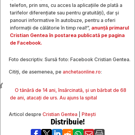
telefon, prin sms, cu acces la aplicațiile de plată a
tarifelor diferențiate sau pentru gratuități), dar și
panouri informative în autobuze, pentru a oferi
informații de călătorie în timp real!”,
anunță primarul
Cristian Gentea în postarea publicată pe pagina
de Facebook.
Foto descriptiv. Sursă foto: Facebook Cristian Gentea.
Citiți, de asemenea, pe
anchetaonline.ro
:
O tânără de 14 ani, însărcinată, și un bărbat de 68
de ani, atacați de urs. Au ajuns la spital
Articol despre
Cristian Gentea
|
Pitești
Distribuie!






