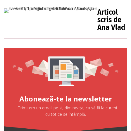
Articol
scris de
Ana Vlad
Abonează-te la newsletter
Trimitem un email pe zi, dimineața, ca să fii la curent
cu tot ce se întâmplă.