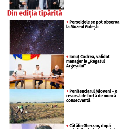
Din ediția tipărită
+
Perseidele se pot observa
la Muzeul Golești
+
Ionuț Codrea, validat
manager la „Regatul
Argeșului”
+
Penitenciarul Mioveni – o
resursă de forță de muncă
consecventă
+
Cătălin Gherzan, după