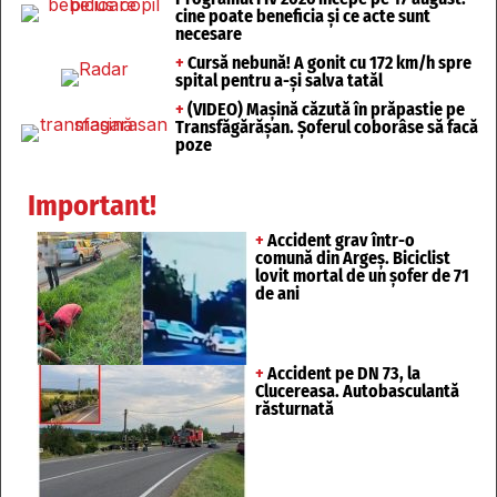
cine poate beneficia și ce acte sunt
necesare
+
Cursă nebună! A gonit cu 172 km/h spre
spital pentru a-și salva tatăl
+
(VIDEO) Mașină căzută în prăpastie pe
Transfăgărășan. Șoferul coborâse să facă
poze
Important!
+
Accident grav într-o
comună din Argeș. Biciclist
lovit mortal de un șofer de 71
de ani
+
Accident pe DN 73, la
Clucereasa. Autobasculantă
răsturnată