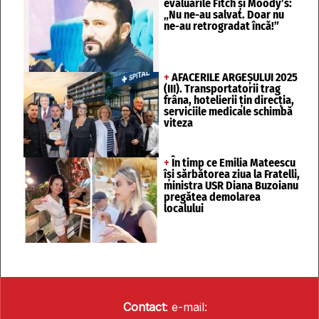
evaluările Fitch și Moody’s:
„Nu ne-au salvat. Doar nu
ne-au retrogradat încă!”
+
AFACERILE ARGEȘULUI 2025
(III). Transportatorii trag
frâna, hotelierii țin direcția,
serviciile medicale schimbă
viteza
+
În timp ce Emilia Mateescu
își sărbătorea ziua la Fratelli,
ministra USR Diana Buzoianu
pregătea demolarea
localului
Contact
: e-mail: