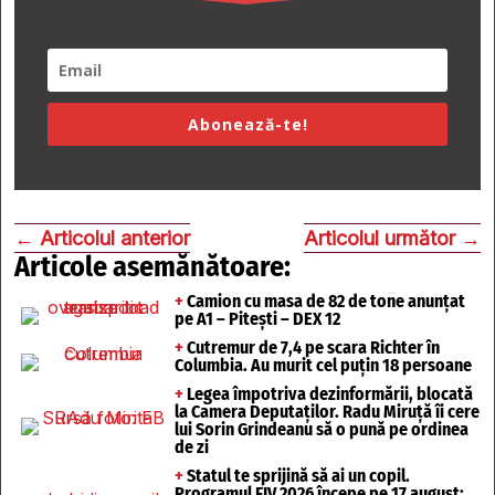
Abonează-te!
←
Articolul anterior
Articolul următor
→
Articole asemănătoare:
+
Camion cu masa de 82 de tone anunțat
pe A1 – Pitești – DEX 12
+
Cutremur de 7,4 pe scara Richter în
Columbia. Au murit cel puțin 18 persoane
+
Legea împotriva dezinformării, blocată
la Camera Deputaților. Radu Miruță îi cere
lui Sorin Grindeanu să o pună pe ordinea
de zi
+
Statul te sprijină să ai un copil.
Programul FIV 2026 începe pe 17 august: