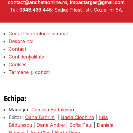
contact@anchetaonline.ro,
impactarges@gmail.com
;
Tel:
0348.439.445
; Sediu: Pitești, str. Cozia, nr 5A.
Codul Deontologic asumat
Despre noi
Contact
Confidențialitate
Cookies
Termene și condiții
Echipa:
Manager:
Camelia Bădulescu
Editori:
Oana Bahrim
|
Nadia Ciochină
|
Iulia
Bădulescu
|
Dana Andrei
|
Sofia Paul
|
Daniela
Neacșa
|
Ana Vlad
|
Berta Dima