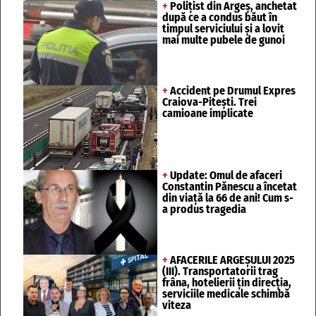
+
Polițist din Argeș, anchetat
după ce a condus băut în
timpul serviciului și a lovit
mai multe pubele de gunoi
+
Accident pe Drumul Expres
Craiova-Pitești. Trei
camioane implicate
+
Update: Omul de afaceri
Constantin Pănescu a încetat
din viață la 66 de ani! Cum s-
a produs tragedia
+
AFACERILE ARGEȘULUI 2025
(III). Transportatorii trag
frâna, hotelierii țin direcția,
serviciile medicale schimbă
viteza