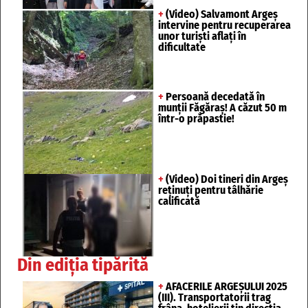
+
(Video) Salvamont Argeș
intervine pentru recuperarea
unor turişti aflaţi în
dificultate
+
Persoană decedată în
munții Făgăraș! A căzut 50 m
într-o prăpastie!
+
(Video) Doi tineri din Argeș
reținuți pentru tâlhărie
calificată
Din ediția tipărită
+
AFACERILE ARGEȘULUI 2025
(III). Transportatorii trag