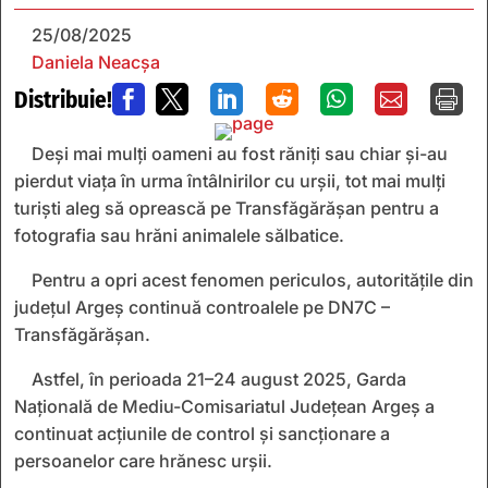
25/08/2025
Daniela Neacșa
Distribuie!







Deși mai mulți oameni au fost răniți sau chiar și-au
pierdut viața în urma întâlnirilor cu urșii, tot mai mulți
turiști aleg să oprească pe Transfăgărășan pentru a
fotografia sau hrăni animalele sălbatice.
Pentru a opri acest fenomen periculos, autoritățile din
județul Argeș continuă controalele pe DN7C –
Transfăgărășan.
Astfel, în perioada 21–24 august 2025, Garda
Națională de Mediu-Comisariatul Județean Argeș a
continuat acțiunile de control și sancționare a
persoanelor care hrănesc urșii.