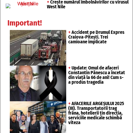
+
Crește numărul îmbolnăvirilor cu virusul
West Nile
Important!
+
Accident pe Drumul Expres
Craiova-Pitești. Trei
camioane implicate
+
Update: Omul de afaceri
Constantin Pănescu a încetat
din viață la 66 de ani! Cum s-
a produs tragedia
+
AFACERILE ARGEȘULUI 2025
(III). Transportatorii trag
frâna, hotelierii țin direcția,
serviciile medicale schimbă
viteza