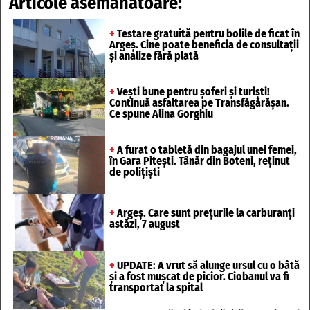
Articole asemănătoare:
+
Testare gratuită pentru bolile de ficat în
Argeș. Cine poate beneficia de consultații
și analize fără plată
+
Vești bune pentru șoferi și turiști!
Continuă asfaltarea pe Transfăgărășan.
Ce spune Alina Gorghiu
+
A furat o tabletă din bagajul unei femei,
în Gara Pitești. Tânăr din Boteni, reținut
de polițiști
+
Argeș. Care sunt preţurile la carburanţi
astăzi, 7 august
+
UPDATE: A vrut să alunge ursul cu o bâtă
și a fost mușcat de picior. Ciobanul va fi
transportat la spital