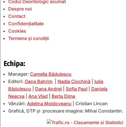
Codul Deontologic asumat
Despre noi
Contact
Confidențialitate
Cookies
Termene și condiții
Echipa:
Manager:
Camelia Bădulescu
Editori:
Oana Bahrim
|
Nadia Ciochină
|
Iulia
Bădulescu
|
Dana Andrei
|
Sofia Paul
|
Daniela
Neacșa
|
Ana Vlad
|
Berta Dima
Vânzări:
Adelina Moldoveanu
| Cristian Lincan
Grafică, DTP și procesare imagine: Mihai Constantin.