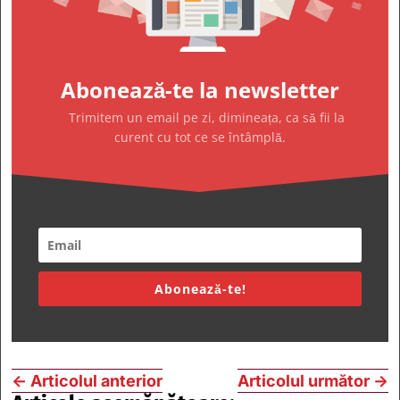
Abonează-te la newsletter
Trimitem un email pe zi, dimineața, ca să fii la
curent cu tot ce se întâmplă.
Abonează-te!
←
Articolul anterior
Articolul următor
→