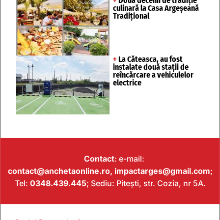
+
Două decenii de tradiție
culinară la Casa Argeșeană
Tradițional
+
La Căteasca, au fost
instalate două stații de
reîncărcare a vehiculelor
electrice
Contact
: e-mail:
contact@anchetaonline.ro,
impactarges@gmail.com
;
Tel:
0348.439.445
; Sediu: Pitești, str. Cozia, nr 5A.