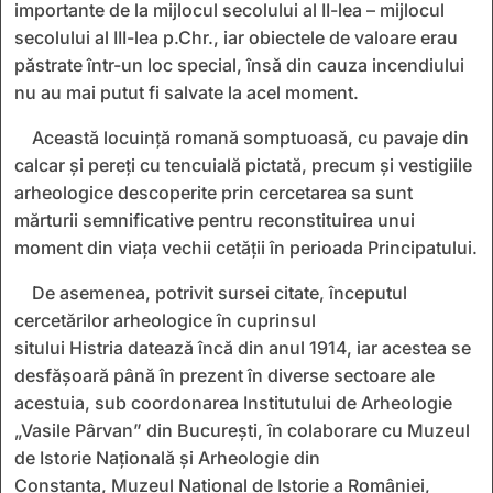
importante de la mijlocul secolului al II-lea – mijlocul
secolului al III-lea p.Chr., iar obiectele de valoare erau
păstrate într-un loc special, însă din cauza incendiului
nu au mai putut fi salvate la acel moment.
Această locuință romană somptuoasă, cu pavaje din
calcar și pereți cu tencuială pictată, precum și vestigiile
arheologice descoperite prin cercetarea sa sunt
mărturii semnificative pentru reconstituirea unui
moment din viața vechii cetății în perioada Principatului.
De asemenea, potrivit sursei citate, începutul
cercetărilor arheologice în cuprinsul
sitului Histria datează încă din anul 1914, iar acestea se
desfășoară până în prezent în diverse sectoare ale
acestuia, sub coordonarea Institutului de Arheologie
„Vasile Pârvan” din București, în colaborare cu Muzeul
de Istorie Națională și Arheologie din
Constanța, Muzeul Național de Istorie a României,