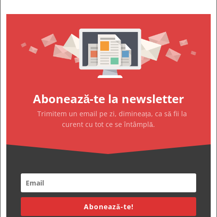
Abonează-te la newsletter
Trimitem un email pe zi, dimineața, ca să fii la
curent cu tot ce se întâmplă.
Abonează-te!