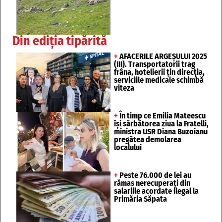
Din ediția tipărită
+
AFACERILE ARGEȘULUI 2025
(III). Transportatorii trag
frâna, hotelierii țin direcția,
serviciile medicale schimbă
viteza
+
În timp ce Emilia Mateescu
își sărbătorea ziua la Fratelli,
ministra USR Diana Buzoianu
pregătea demolarea
localului
+
Peste 76.000 de lei au
rămas nerecuperați din
salariile acordate ilegal la
Primăria Săpata