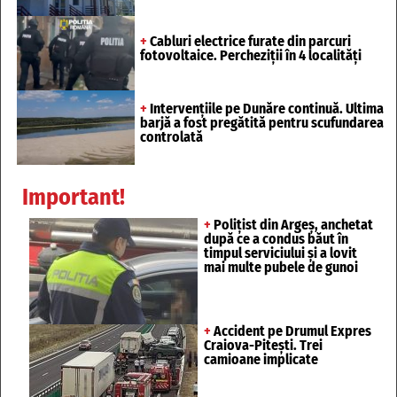
+
Cabluri electrice furate din parcuri
fotovoltaice. Percheziții în 4 localități
+
Intervențiile pe Dunăre continuă. Ultima
barjă a fost pregătită pentru scufundarea
controlată
Important!
+
Polițist din Argeș, anchetat
după ce a condus băut în
timpul serviciului și a lovit
mai multe pubele de gunoi
+
Accident pe Drumul Expres
Craiova-Pitești. Trei
camioane implicate