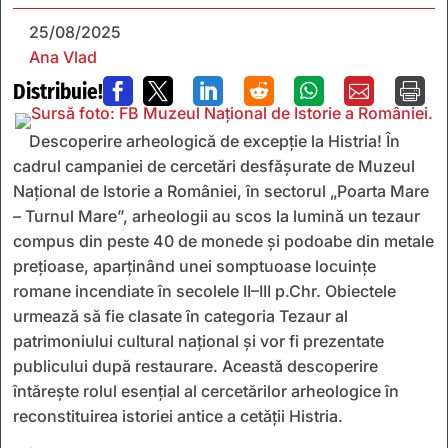
25/08/2025
Ana Vlad
Distribuie!







Descoperire arheologică de excepție la Histria! În
cadrul campaniei de cercetări desfășurate de Muzeul
Național de Istorie a României, în sectorul „Poarta Mare
– Turnul Mare”, arheologii au scos la lumină un tezaur
compus din peste 40 de monede și podoabe din metale
prețioase, aparținând unei somptuoase locuințe
romane incendiate în secolele II–III p.Chr. Obiectele
urmează să fie clasate în categoria Tezaur al
patrimoniului cultural național și vor fi prezentate
publicului după restaurare. Această descoperire
întărește rolul esențial al cercetărilor arheologice în
reconstituirea istoriei antice a cetății Histria.