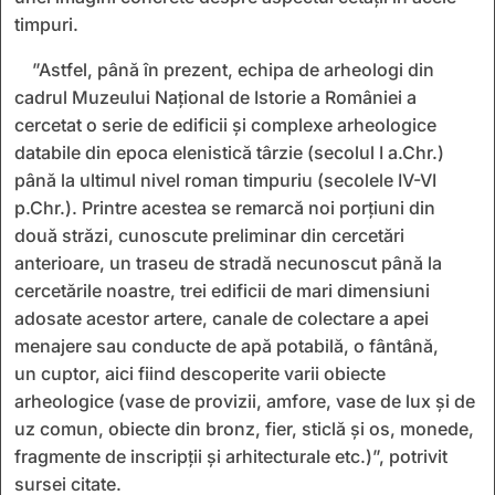
timpuri.
”Astfel, până în prezent, echipa de arheologi din
cadrul Muzeului Național de Istorie a României a
cercetat o serie de edificii și complexe arheologice
databile din epoca elenistică târzie (secolul I a.Chr.)
până la ultimul nivel roman timpuriu (secolele IV-VI
p.Chr.). Printre acestea se remarcă noi porțiuni din
două străzi, cunoscute preliminar din cercetări
anterioare, un traseu de stradă necunoscut până la
cercetările noastre, trei edificii de mari dimensiuni
adosate acestor artere, canale de colectare a apei
menajere sau conducte de apă potabilă, o fântână,
un cuptor, aici fiind descoperite varii obiecte
arheologice (vase de provizii, amfore, vase de lux și de
uz comun, obiecte din bronz, fier, sticlă și os, monede,
fragmente de inscripții și arhitecturale etc.)”, potrivit
sursei citate.