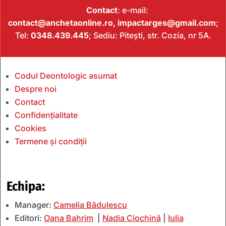
Contact
: e-mail:
contact@anchetaonline.ro,
impactarges@gmail.com
;
Tel:
0348.439.445
; Sediu: Pitești, str. Cozia, nr 5A.
Codul Deontologic asumat
Despre noi
Contact
Confidențialitate
Cookies
Termene și condiții
Echipa:
Manager:
Camelia Bădulescu
Editori:
Oana Bahrim
|
Nadia Ciochină
|
Iulia