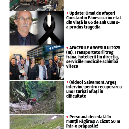
+
Update: Omul de afaceri
Constantin Pănescu a încetat
din viață la 66 de ani! Cum s-
a produs tragedia
+
AFACERILE ARGEȘULUI 2025
(III). Transportatorii trag
frâna, hotelierii țin direcția,
serviciile medicale schimbă
viteza
+
(Video) Salvamont Argeș
intervine pentru recuperarea
unor turişti aflaţi în
dificultate
+
Persoană decedată în
munții Făgăraș! A căzut 50 m
într-o prăpastie!