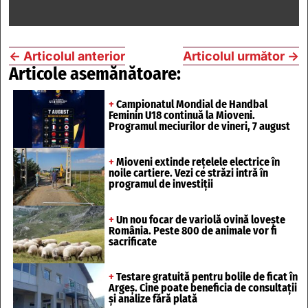
←
Articolul anterior
Articolul următor
→
Articole asemănătoare:
+
Campionatul Mondial de Handbal
Feminin U18 continuă la Mioveni.
Programul meciurilor de vineri, 7 august
+
Mioveni extinde rețelele electrice în
noile cartiere. Vezi ce străzi intră în
programul de investiții
+
Un nou focar de variolă ovină lovește
România. Peste 800 de animale vor fi
sacrificate
+
Testare gratuită pentru bolile de ficat în
Argeș. Cine poate beneficia de consultații
și analize fără plată