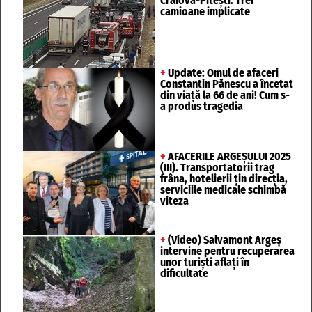
Craiova-Pitești. Trei
camioane implicate
+
Update: Omul de afaceri
Constantin Pănescu a încetat
din viață la 66 de ani! Cum s-
a produs tragedia
+
AFACERILE ARGEȘULUI 2025
(III). Transportatorii trag
frâna, hotelierii țin direcția,
serviciile medicale schimbă
viteza
+
(Video) Salvamont Argeș
intervine pentru recuperarea
unor turişti aflaţi în
dificultate