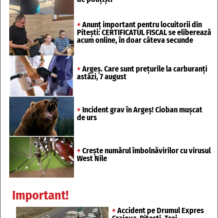
+
Anunț important pentru locuitorii din
Pitești: CERTIFICATUL FISCAL se eliberează
acum online, în doar câteva secunde
+
Argeș. Care sunt preţurile la carburanţi
astăzi, 7 august
+
Incident grav în Argeș! Cioban mușcat
de urs
+
Crește numărul îmbolnăvirilor cu virusul
West Nile
Important!
+
Accident pe Drumul Expres