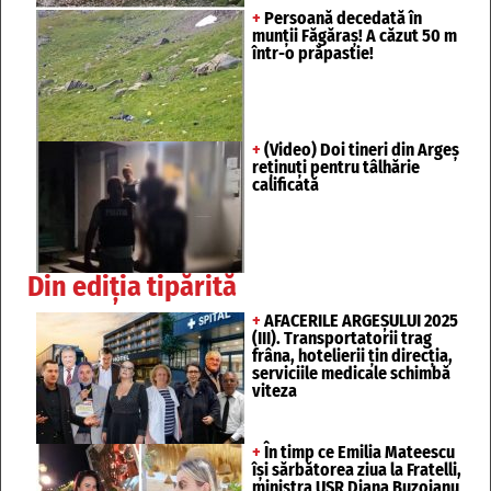
+
Persoană decedată în
munții Făgăraș! A căzut 50 m
într-o prăpastie!
+
(Video) Doi tineri din Argeș
reținuți pentru tâlhărie
calificată
Din ediția tipărită
+
AFACERILE ARGEȘULUI 2025
(III). Transportatorii trag
frâna, hotelierii țin direcția,
serviciile medicale schimbă
viteza
+
În timp ce Emilia Mateescu
își sărbătorea ziua la Fratelli,
ministra USR Diana Buzoianu