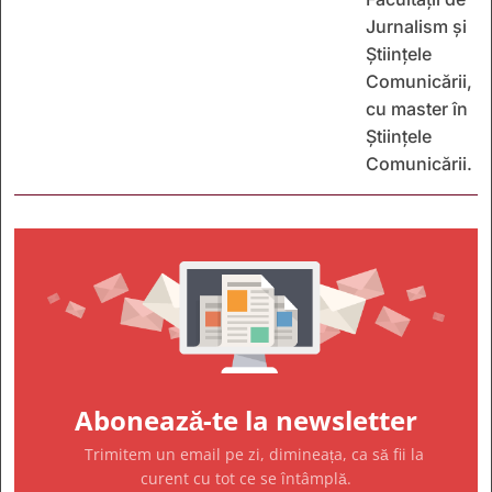
Jurnalism și
Științele
Comunicării,
cu master în
Științele
Comunicării.
Abonează-te la newsletter
Trimitem un email pe zi, dimineața, ca să fii la
curent cu tot ce se întâmplă.