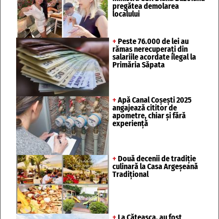
pregătea demolarea
localului
+
Peste 76.000 de lei au
rămas nerecuperați din
salariile acordate ilegal la
Primăria Săpata
+
Apă Canal Coșești 2025
angajează cititor de
apometre, chiar și fără
experiență
+
Două decenii de tradiție
culinară la Casa Argeșeană
Tradițional
+
La Căteasca, au fost