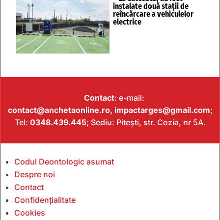
instalate două stații de
reîncărcare a vehiculelor
electrice
Contact
: e-mail:
contact@anchetaonline.ro,
impactarges@gmail.com
;
Tel:
0348.439.445
; Sediu: Pitești, str. Cozia, nr 5A.
Codul Deontologic asumat
Despre noi
Contact
Confidențialitate
Cookies