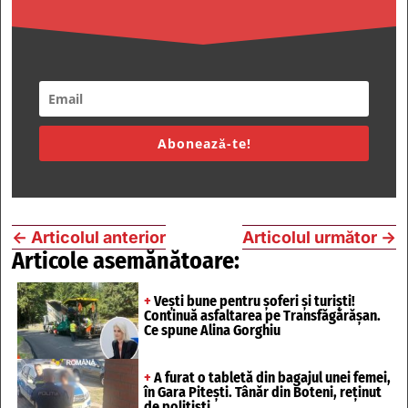
Abonează-te!
←
Articolul anterior
Articolul următor
→
Articole asemănătoare:
+
Vești bune pentru șoferi și turiști!
Continuă asfaltarea pe Transfăgărășan.
Ce spune Alina Gorghiu
+
A furat o tabletă din bagajul unei femei,
în Gara Pitești. Tânăr din Boteni, reținut
de polițiști