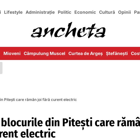
i
Lifestyle
Administrație
Politic
Economic
Cultură
Opinii
Pa
i
Mioveni
Câmpulung Muscel
Curtea de Argeș
Ștefănești
Cost
din Pitești care rămân joi fără curent electric
i blocurile din Pitești care răm
rent electric