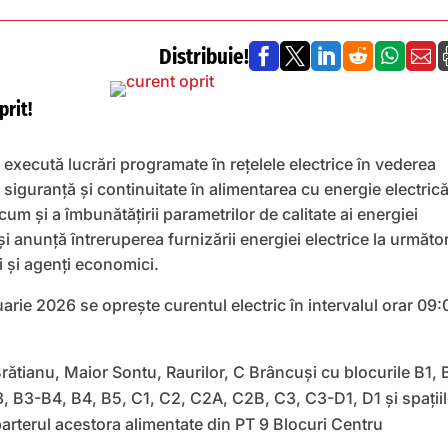
Distribuie!






prit!
execută lucrări programate în rețelele electrice în vederea
e siguranță și continuitate în alimentarea cu energie electrică
um și a îmbunătățirii parametrilor de calitate ai energiei
 și anunță întreruperea furnizării energiei electrice la următor
 și agenți economici.
arie 2026 se oprește curentul electric în intervalul orar 09:
Brătianu, Maior Sontu, Raurilor, C Brâncuși cu blocurile B1, 
, B3-B4, B4, B5, C1, C2, C2A, C2B, C3, C3-D1, D1 și spații
parterul acestora alimentate din PT 9 Blocuri Centru