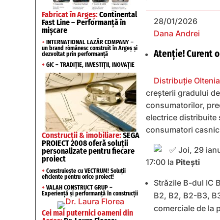
Fabricat în Argeș:
Continental
28/01/2026
Fast Line – Performanță în
mișcare
Dana Andrei
+
INTERNAȚIONAL LAZĂR COMPANY –
un brand românesc construit în Argeș și
Atenție! Curent o
dezvoltat prin performanță
+
GIC – TRADIȚIE, INVESTIȚII, INOVAȚIE
Distribuție Oltenia
creșterii gradului d
consumatorilor, prec
electrice distribuite
consumatori casnici
Construcții & imobiliare:
SEGA
PROIECT 2008 oferă soluții
Joi, 29 ianu
personalizate pentru fiecare
proiect
17:00 la
Pitești
+
Construiește cu VECTRUM! Soluții
eficiente pentru orice proiect!
Străzile B-dul IC 
+
VALAH CONSTRUCT GRUP –
Experiență și performanță în construcții
B2, B2, B2-B3, B3
comerciale de la 
Cei mai puternici oameni din