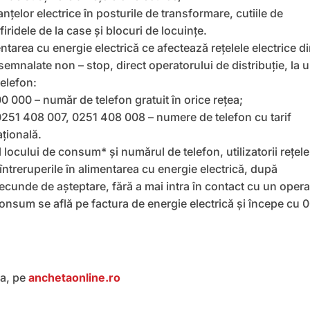
nţelor electrice în posturile de transformare, cutiile de
 firidele de la case şi blocuri de locuinţe.
entarea cu energie electrică ce afectează rețelele electrice d
 semnalate non – stop, direct operatorului de distribuție, la 
telefon:
0 000 – număr de telefon gratuit în orice rețea;
251 408 007, 0251 408 008 – numere de telefon cu tarif
țională.
 locului de consum* și numărul de telefon, utilizatorii rețele
 întreruperile în alimentarea cu energie electrică, după
cunde de așteptare, fără a mai intra în contact cu un opera
onsum se află pe factura de energie electrică şi începe cu 
a, pe
anchetaonline.ro