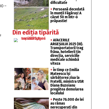
dificultate
00 –
+
Persoană decedată
în munții Făgăraș! A
căzut 50 m într-o
prăpastie!
,
Din ediția tipărită
u
+
AFACERILE
ARGEȘULUI 2025 (III).
Transportatorii trag
frâna, hotelierii țin
direcția, serviciile
medicale schimbă
viteza
+
În timp ce Emilia
Mateescu își
sărbătorea ziua la
Fratelli, ministra USR
Diana Buzoianu
pregătea demolarea
localului
+
Peste 76.000 de lei
au rămas
nerecuperați din