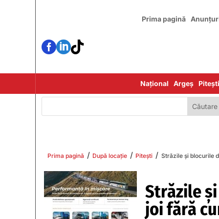
Prima pagină
Anunțur



Național
Argeș
Piteșt
/
/
/
Prima pagină
După locație
Pitești
Străzile și blocurile 
Străzile ș
joi fără cu