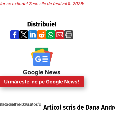
lor se extinde! Zece zile de festival în 2026!
Distribuie!







Urmărește-ne pe Google News!
Articol scris de
Dana Andr