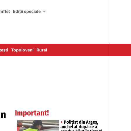
mflet
Ediții speciale
ești
Topoloveni
Rural
ân
Important!
+
Polițist din Argeș,
anchetat după ce a