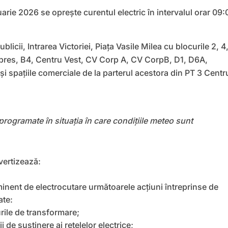
arie 2026 se oprește curentul electric în intervalul orar 09:
blicii, Intrarea Victoriei, Piața Vasile Milea cu blocurile 2, 4
xpres, B4, Centru Vest, CV Corp A, CV CorpB, D1, D6A,
i spațiile comerciale de la parterul acestora din PT 3 Centr
eprogramate în situația în care condițiile meteo sunt
avertizează:
minent de electrocutare următoarele acţiuni întreprinse de
ate:
urile de transformare;
i de susţinere ai reţelelor electrice;