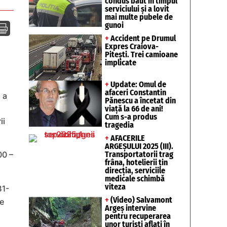
condus băut în timpul
serviciului și a lovit
mai multe pubele de
gunoi

+
Accident pe Drumul
Expres Craiova-
Pitești. Trei camioane
implicate
+
Update: Omul de
afaceri Constantin
 a
Pănescu a încetat din
viață la 66 de ani!
Cum s-a produs
ii
tragedia
+
AFACERILE
ARGEȘULUI 2025 (III).
Transportatorii trag
00 –
frâna, hotelierii țin
direcția, serviciile
medicale schimbă
viteza
B1-
+
(Video) Salvamont
le
Argeș intervine
pentru recuperarea
unor turişti aflaţi în