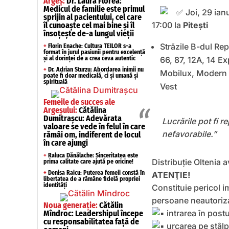
Argeș:
Dr. Laura Florea:
Medicul de familie este primul
Joi, 29 ianu
sprijin al pacientului, cel care
17:00 la
Pitești
îl cunoaște cel mai bine și îl
însoțește de-a lungul vieții
Străzile B-dul Repu
+
Florin Enache: Cultura TEILOR s-a
format în jurul pasiunii pentru excelență
și al dorinței de a crea ceva autentic
66, 87, 12A, 14 E
+
Dr. Adrian Sturzu: Abordarea inimii nu
Mobilux, Modern ș
poate fi doar medicală, ci și umană și
spirituală
Vest
Femeile de succes ale
Argeșului:
Cătălina
Dumitrașcu: Adevărata
Lucrările pot fi r
valoare se vede în felul în care
nefavorabile.”
rămâi om, indiferent de locul
în care ajungi
+
Raluca Dănălache: Sinceritatea este
Distribuţie Oltenia 
prima calitate care ajută pe oricine!
+
Denisa Raicu: Puterea femeii constă în
ATENŢIE!
libertatea de a rămâne fidelă propriei
identități
Constituie pericol i
persoane neautoriz
Noua generație:
Cătălin
intrarea în post
Mîndroc: Leadershipul începe
cu responsabilitatea față de
urcarea pe stâlpi