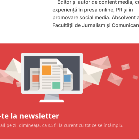
Editor și autor de content media, c
experiență în presa online, PR și în
promovare social media. Absolvent a
Facultății de Jurnalism și Comunicar
te la newsletter
l pe zi, dimineața, ca să fii la curent cu tot ce se întâmplă.