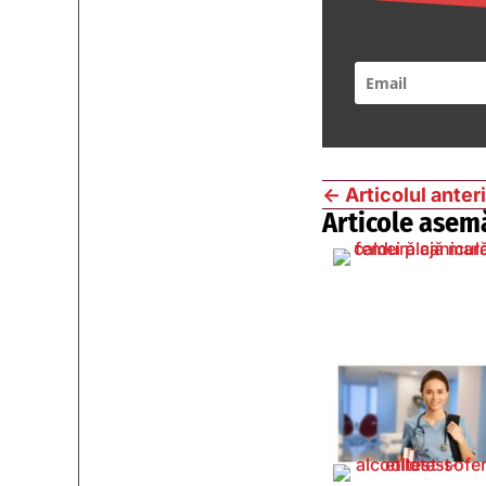
←
Articolul anter
Articole asem