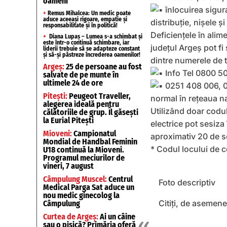
oameni
înlocuirea sigura
+
Remus Mihalcea: Un medic poate
aduce aceeași rigoare, empatie și
distribuţie, nişele şi
responsabilitate și în politică!
Deficiențele în alim
+
Diana Lupaș – Lumea s-a schimbat și
este într-o continuă schimbare, iar
județul Argeș pot fi
liderii trebuie să se adapteze constant
și să-și păstreze încrederea oamenilor!
dintre numerele de 
Argeș:
25 de persoane au fost
Info Tel 0800 50
salvate de pe munte în
ultimele 24 de ore
0251 408 006, 0
Pitești:
Peugeot Traveller,
normal în rețeaua na
alegerea ideală pentru
Utilizând doar codul
călătoriile de grup. Îl găsești
la Eurial Pitești
electrice pot sesiza
Mioveni:
Campionatul
aproximativ 20 de se
Mondial de Handbal Feminin
* Codul locului de c
U18 continuă la Mioveni.
Programul meciurilor de
vineri, 7 august
Câmpulung Muscel:
Centrul
Foto descriptiv
Medical Parga Sat aduce un
nou medic ginecolog la
Citiți, de asemene
Câmpulung
Curtea de Argeș:
Ai un câine
sau o pisică? Primăria oferă