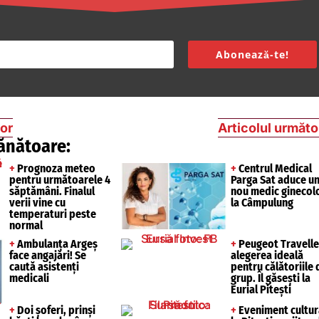
Abonează-te!
ior
Articolul următo
ănătoare:
+
Prognoza meteo
+
Centrul Medical
pentru următoarele 4
Parga Sat aduce u
săptămâni. Finalul
nou medic ginecol
verii vine cu
la Câmpulung
temperaturi peste
normal
+
Ambulanța Argeș
+
Peugeot Travelle
face angajări! Se
alegerea ideală
caută asistenți
pentru călătoriile 
medicali
grup. Îl găsești la
Eurial Pitești
+
Doi șoferi, prinși
+
Eveniment cultur