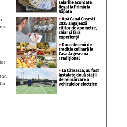
salariile acordate
ilegal la Primăria
Săpata
+
Apă Canal Coșești
in
2025 angajează
unul
cititor de apometre,
chiar și fără
experiență
+
Două decenii de
tradiție culinară la
Casa Argeșeană
Tradițional
lor
+
La Căteasca, au fost
instalate două stații
tor.
de reîncărcare a
005.
vehiculelor electrice