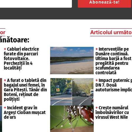
Abonează-te!
ior
Articolul următo
ănătoare:
+
Cabluri electrice
+
Intervențiile pe
furate din parcuri
Dunăre continuă.
fotovoltaice.
Ultima barjă a fost
Percheziții în 4
pregătită pentru
localități
scufundarea
controlată
+
A furat o tabletă din
+
Impact puternic 
bagajul unei femei, în
DN 7. Două
Gara Pitești. Tânăr din
autoturisme impli
Boteni, reținut de
polițiști
+
Incident grav în
+
Crește numărul
Argeș! Cioban mușcat
îmbolnăvirilor cu
de urs
virusul West Nile