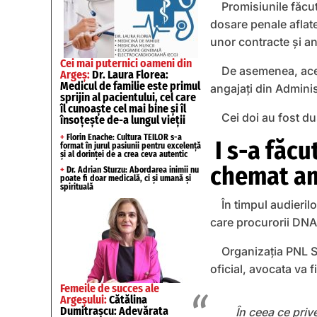
Promisiunile făcu
dosare penale aflate
unor contracte și a
Cei mai puternici oameni din
De asemenea, acea
Argeș:
Dr. Laura Florea:
Medicul de familie este primul
angajați din Adminis
sprijin al pacientului, cel care
îl cunoaște cel mai bine și îl
Cei doi au fost du
însoțește de-a lungul vieții
+
Florin Enache: Cultura TEILOR s-a
I s-a făcu
format în jurul pasiunii pentru excelență
și al dorinței de a crea ceva autentic
chemat a
+
Dr. Adrian Sturzu: Abordarea inimii nu
poate fi doar medicală, ci și umană și
spirituală
În timpul audieril
care procurorii DNA 
Organizația PNL S
oficial, avocata va 
Femeile de succes ale
Argeșului:
Cătălina
Dumitrașcu: Adevărata
În ceea ce priv