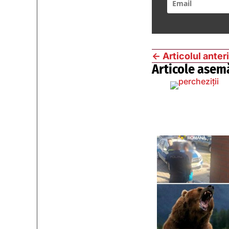
←
Articolul anter
Articole asem