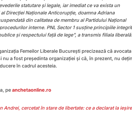
evederile statutare şi legale, iar imediat ce va exista un
 al Direcţiei Naţionale Anticorupţie, doamna Adriana
uspendată din calitatea de membru al Partidului Naţional
rocedurilor interne. PNL Sector 1 susţine principiile integrită
publice şi respectului faţă de lege”, a transmis filiala liberală
nizația Femeilor Liberale București precizează că avocata
i nu a fost președinta organizației și că, în prezent, nu deți
ducere în cadrul acesteia.
ea, pe
anchetaonline.ro
 Andrei, cercetat în stare de libertate: ce a declarat la ieșir