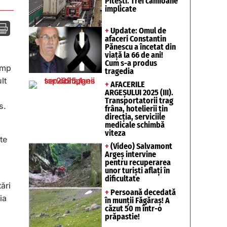
Pitești. Trei camioane
implicate

+
Update: Omul de
afaceri Constantin
Pănescu a încetat din
viață la 66 de ani!
Cum s-a produs
timp
tragedia
lt
+
AFACERILE
ARGEȘULUI 2025 (III).
Transportatorii trag
s.
frâna, hotelierii țin
direcția, serviciile
medicale schimbă
viteza
te
+
(Video) Salvamont
Argeș intervine
pentru recuperarea
unor turişti aflaţi în
dificultate
ări
+
Persoană decedată
ia
în munții Făgăraș! A
căzut 50 m într-o
prăpastie!