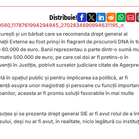
Distribuie!






urești și un bărbat care se recomanda drept general al
mații Externe au fost prinși în flagrant de procurorii DNA în 
60.000 de euro. Banii reprezentau o parte dintr-o sumă mu
ativ 500.000 de euro, pe care cei doi ar fi pretins-o în
nții în Justiție, potrivit surselor judiciare citate de Agerpre
 în spațiul public și pentru implicarea sa politică, ar fi
uență asupra unor magistrați și persoane cu funcții importan
banilor, aceasta ar fi promis soluții favorabile în mai multe
soțea și se prezenta drept general SIE ar fi avut rolul de a înt
ului, deși nu ar fi avut, în realitate, nicio legătură cu instituț