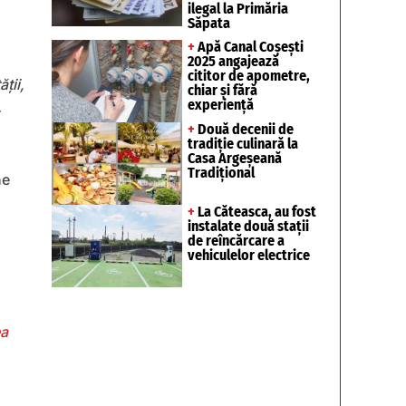
ilegal la Primăria
Săpata
+
Apă Canal Coșești
2025 angajează
cititor de apometre,
ţii,
chiar și fără
experiență
.
+
Două decenii de
tradiție culinară la
Casa Argeșeană
Tradițional
ne
+
La Căteasca, au fost
instalate două stații
de reîncărcare a
vehiculelor electrice
ea