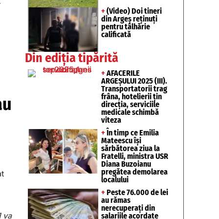
r
+
(Video) Doi tineri
din Argeș reținuți
pentru tâlhărie
calificată
Din ediția tipărită
+
AFACERILE
ARGEȘULUI 2025 (III).
Transportatorii trag
frâna, hotelierii țin
au
direcția, serviciile
medicale schimbă
viteza
+
În timp ce Emilia
Mateescu își
sărbătorea ziua la
Fratelli, ministra USR
Diana Buzoianu
pregătea demolarea
at
localului
+
Peste 76.000 de lei
au rămas
nerecuperați din
1 va
salariile acordate