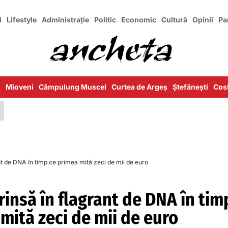
i
Lifestyle
Administrație
Politic
Economic
Cultură
Opinii
Pa
i
Mioveni
Câmpulung Muscel
Curtea de Argeș
Ștefănești
Cost
nt de DNA în timp ce primea mită zeci de mii de euro
insă în flagrant de DNA în tim
mită zeci de mii de euro