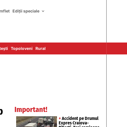
mflet
Ediții speciale
ești
Topoloveni
Rural
p
Important!
+
Accident pe Drumul
Expres Craiova-