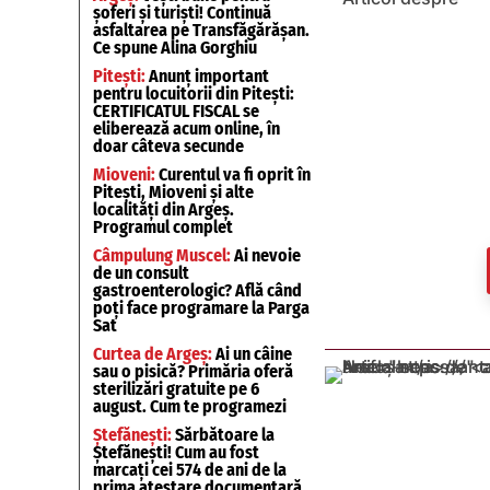
șoferi și turiști! Continuă
asfaltarea pe Transfăgărășan.
Ce spune Alina Gorghiu
Pitești:
Anunț important
pentru locuitorii din Pitești:
CERTIFICATUL FISCAL se
eliberează acum online, în
doar câteva secunde
Mioveni:
Curentul va fi oprit în
Pitești, Mioveni și alte
localități din Argeș.
Programul complet
Câmpulung Muscel:
Ai nevoie
de un consult
gastroenterologic? Află când
poți face programare la Parga
Sat
Curtea de Argeș:
Ai un câine
sau o pisică? Primăria oferă
sterilizări gratuite pe 6
august. Cum te programezi
Ștefănești:
Sărbătoare la
Ștefănești! Cum au fost
marcați cei 574 de ani de la
prima atestare documentară