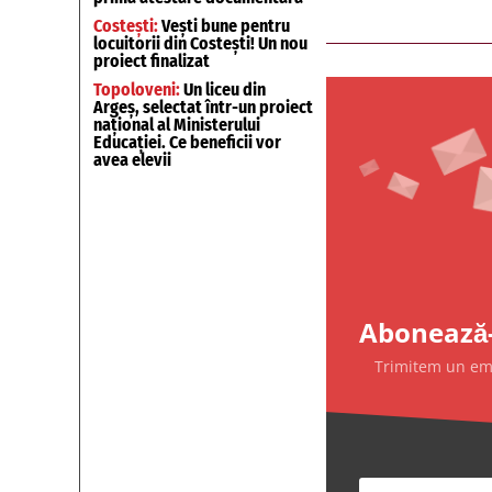
Costești:
Vești bune pentru
locuitorii din Costești! Un nou
proiect finalizat
Topoloveni:
Un liceu din
Argeș, selectat într-un proiect
național al Ministerului
Educației. Ce beneficii vor
avea elevii
Abonează-
Trimitem un emai