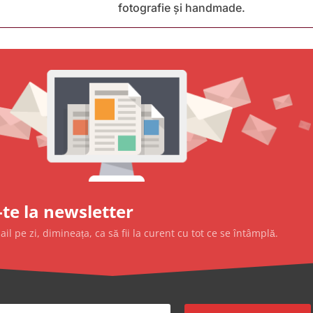
fotografie și handmade.
te la newsletter
l pe zi, dimineața, ca să fii la curent cu tot ce se întâmplă.