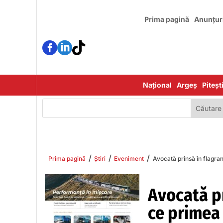
Prima pagină
Anunțur



Național
Argeș
Piteșt
/
/
/
Prima pagină
Știri
Eveniment
Avocată prinsă în flagra
Avocată pr
ce primea 