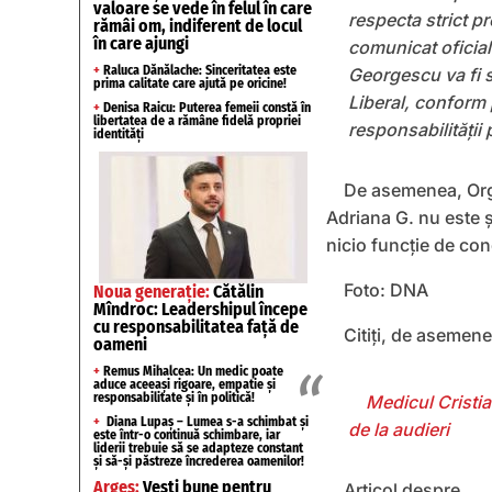
valoare se vede în felul în care
respecta strict pr
rămâi om, indiferent de locul
în care ajungi
comunicat oficial
+
Raluca Dănălache: Sinceritatea este
Georgescu va fi s
prima calitate care ajută pe oricine!
Liberal, conform p
+
Denisa Raicu: Puterea femeii constă în
libertatea de a rămâne fidelă propriei
responsabilităţii 
identități
De asemenea, Orga
Adriana G. nu este ș
nicio funcție de con
Foto: DNA
Noua generație:
Cătălin
Mîndroc: Leadershipul începe
cu responsabilitatea față de
Citiți, de asemen
oameni
+
Remus Mihalcea: Un medic poate
aduce aceeași rigoare, empatie și
responsabilitate și în politică!
Medicul Cristian
+
Diana Lupaș – Lumea s-a schimbat și
de la audieri
este într-o continuă schimbare, iar
liderii trebuie să se adapteze constant
și să-și păstreze încrederea oamenilor!
Argeș:
Vești bune pentru
Articol despre