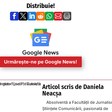
Distribuie!







Urmărește-ne pe Google News!
Articol scris de
Daniela
Neacșa
Absolventă a Facultății de Jurnalis
Științele Comunicării, pasionată de