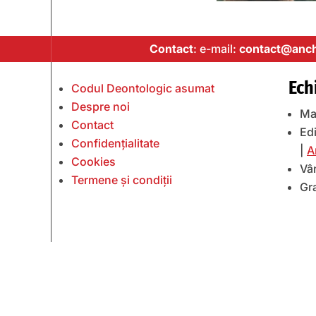
Contact
: e-mail:
contact@anch
Ech
Codul Deontologic asumat
Despre noi
Ma
Contact
Edi
Confidențialitate
|
A
Cookies
Vâ
Termene și condiții
Gr