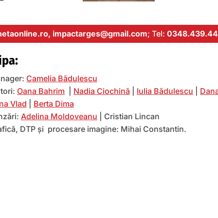
etaonline.ro,
impactarges@gmail.com
; Tel:
0348.439.44
ipa:
nager:
Camelia Bădulescu
tori:
Oana Bahrim
|
Nadia Ciochină
|
Iulia Bădulescu
|
Dana
na Vlad
|
Berta Dima
nzări:
Adelina Moldoveanu
| Cristian Lincan
afică, DTP și procesare imagine: Mihai Constantin.