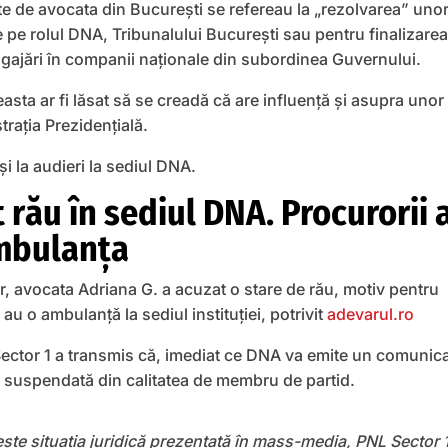
te de avocata din București se refereau la „rezolvarea” uno
 pe rolul DNA, Tribunalului București sau pentru finalizarea
ngajări în companii naționale din subordinea Guvernului.
sta ar fi lăsat să se creadă că are influență și asupra unor
trația Prezidențială.
şi la audieri la sediul DNA.
t rău în sediul DNA. Procurorii 
mbulanța
or, avocata Adriana G. a acuzat o stare de rău, motiv pentru
au o ambulanță la sediul instituției, potrivit
adevarul.ro
ector 1 a transmis că, imediat ce DNA va emite un comunic
fi suspendată din calitatea de membru de partid.
eşte situaţia juridică prezentată în mass-media, PNL Sector 