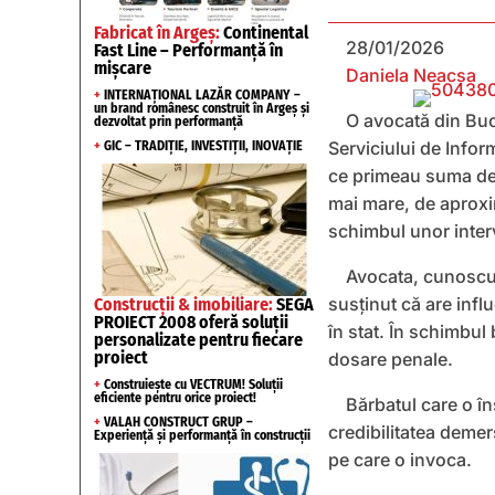
Fabricat în Argeș:
Continental
28/01/2026
Fast Line – Performanță în
mișcare
Daniela Neacșa
+
INTERNAȚIONAL LAZĂR COMPANY –
un brand românesc construit în Argeș și
O avocată din Buc
dezvoltat prin performanță
Serviciului de Infor
+
GIC – TRADIȚIE, INVESTIȚII, INOVAȚIE
ce primeau suma de 
mai mare, de aproxim
schimbul unor interve
Avocata, cunoscută
susținut că are infl
Construcții & imobiliare:
SEGA
PROIECT 2008 oferă soluții
în stat. În schimbul 
personalizate pentru fiecare
proiect
dosare penale.
+
Construiește cu VECTRUM! Soluții
eficiente pentru orice proiect!
Bărbatul care o în
+
VALAH CONSTRUCT GRUP –
credibilitatea demers
Experiență și performanță în construcții
pe care o invoca.