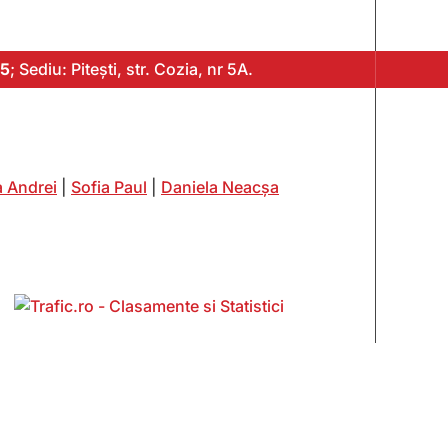
5
; Sediu: Pitești, str. Cozia, nr 5A.
 Andrei
|
Sofia Paul
|
Daniela Neacșa