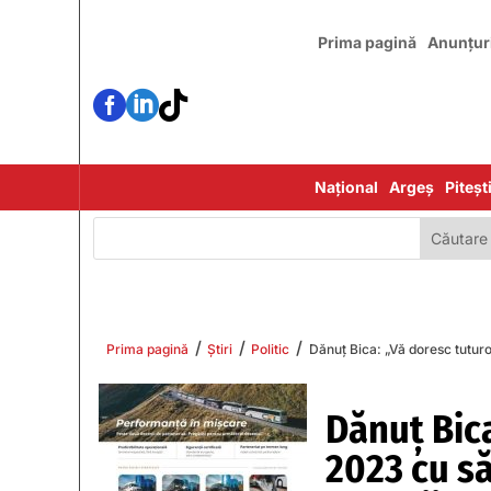
Prima pagină
Anunțur



Național
Argeș
Piteșt
/
/
/
Prima pagină
Știri
Politic
Dănuț Bica: „Vă doresc tuturo
Dănuț Bic
2023 cu să