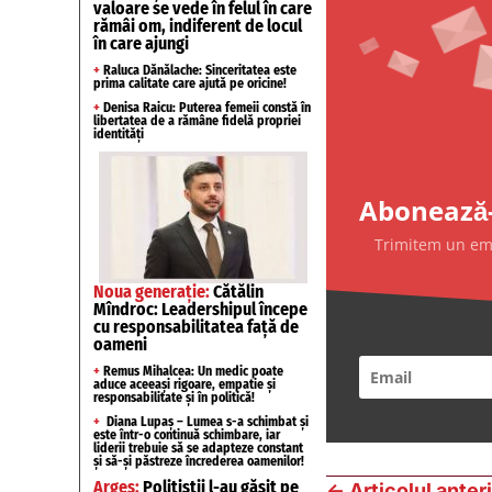
valoare se vede în felul în care
rămâi om, indiferent de locul
în care ajungi
+
Raluca Dănălache: Sinceritatea este
prima calitate care ajută pe oricine!
+
Denisa Raicu: Puterea femeii constă în
libertatea de a rămâne fidelă propriei
identități
Abonează-
Trimitem un emai
Noua generație:
Cătălin
Mîndroc: Leadershipul începe
cu responsabilitatea față de
oameni
+
Remus Mihalcea: Un medic poate
aduce aceeași rigoare, empatie și
responsabilitate și în politică!
+
Diana Lupaș – Lumea s-a schimbat și
este într-o continuă schimbare, iar
liderii trebuie să se adapteze constant
și să-și păstreze încrederea oamenilor!
Argeș:
Polițiștii l-au găsit pe
←
Articolul anter