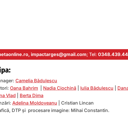
etaonline.ro,
impactarges@gmail.com
; Tel:
0348.439.44
ipa:
nager:
Camelia Bădulescu
tori:
Oana Bahrim
|
Nadia Ciochină
|
Iulia Bădulescu
|
Dana
na Vlad
|
Berta Dima
nzări:
Adelina Moldoveanu
| Cristian Lincan
afică, DTP și procesare imagine: Mihai Constantin.