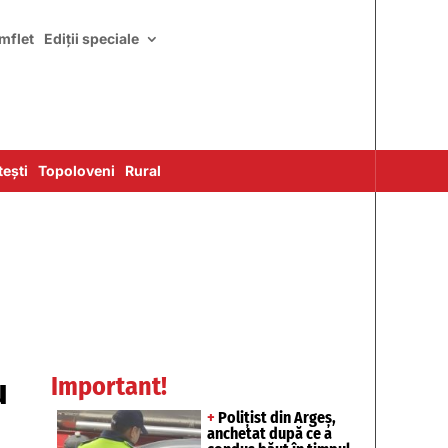
mflet
Ediții speciale
ești
Topoloveni
Rural
u
Important!
+
Polițist din Argeș,
anchetat după ce a