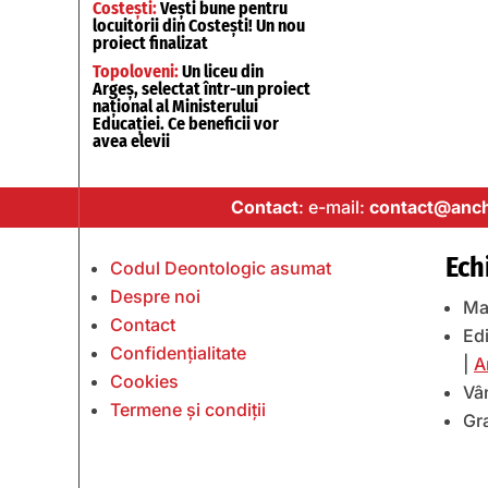
Costești:
Vești bune pentru
locuitorii din Costești! Un nou
proiect finalizat
Topoloveni:
Un liceu din
Argeș, selectat într-un proiect
național al Ministerului
Educației. Ce beneficii vor
avea elevii
Contact
: e-mail:
contact@anch
Ech
Codul Deontologic asumat
Despre noi
Ma
Contact
Edi
Confidențialitate
|
A
Cookies
Vâ
Termene și condiții
Gr