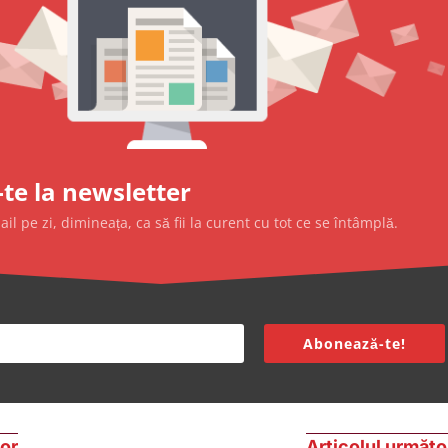
te la newsletter
l pe zi, dimineața, ca să fii la curent cu tot ce se întâmplă.
Abonează-te!
ior
Articolul următo