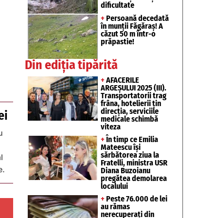
dificultate
+
Persoană decedată
în munții Făgăraș! A
căzut 50 m într-o
prăpastie!
Din ediția tipărită
+
AFACERILE
ARGEȘULUI 2025 (III).
Transportatorii trag
frâna, hotelierii țin
direcția, serviciile
ei
medicale schimbă
viteza
u
+
În timp ce Emilia
Mateescu își
sărbătorea ziua la
l
Fratelli, ministra USR
e.
Diana Buzoianu
pregătea demolarea
localului
+
Peste 76.000 de lei
au rămas
nerecuperați din