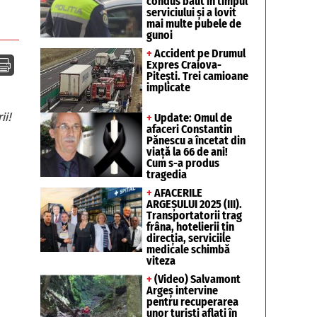
condus băut în timpul
serviciului și a lovit
mai multe pubele de
gunoi
+
Accident pe Drumul

Expres Craiova-
Pitești. Trei camioane
implicate
ii!
+
Update: Omul de
afaceri Constantin
Pănescu a încetat din
viață la 66 de ani!
Cum s-a produs
tragedia
+
AFACERILE
ARGEȘULUI 2025 (III).
Transportatorii trag
frâna, hotelierii țin
direcția, serviciile
medicale schimbă
viteza
+
(Video) Salvamont
Argeș intervine
pentru recuperarea
unor turişti aflaţi în