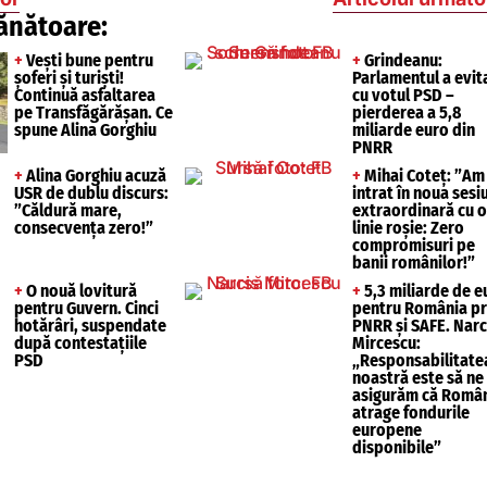
ănătoare:
+
Vești bune pentru
+
Grindeanu:
șoferi și turiști!
Parlamentul a evit
Continuă asfaltarea
cu votul PSD –
pe Transfăgărășan. Ce
pierderea a 5,8
spune Alina Gorghiu
miliarde euro din
PNRR
+
Alina Gorghiu acuză
+
Mihai Coteț: ”Am
USR de dublu discurs:
intrat în noua sesi
”Căldură mare,
extraordinară cu o
consecvența zero!”
linie roșie: Zero
compromisuri pe
banii românilor!”
+
O nouă lovitură
+
5,3 miliarde de e
pentru Guvern. Cinci
pentru România pr
hotărâri, suspendate
PNRR și SAFE. Narc
după contestațiile
Mircescu:
PSD
„Responsabilitate
noastră este să ne
asigurăm că Româ
atrage fondurile
europene
disponibile”