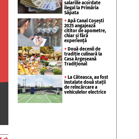
salariile acordate
ilegal la Primăria
Săpata
+
Apă Canal Coșești
2025 angajează
cititor de apometre,
chiar și fără
experiență
+
Două decenii de
tradiție culinară la
Casa Argeșeană
Tradițional
+
La Căteasca, au fost
instalate două stații
de reîncărcare a
vehiculelor electrice
r
→