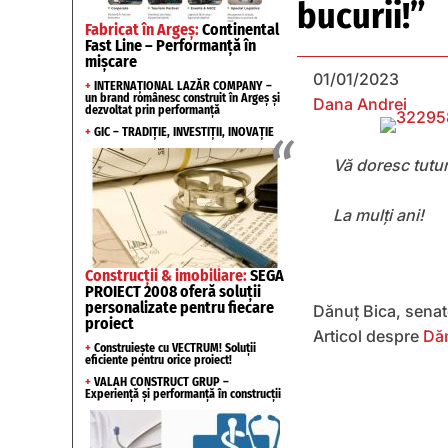
bucurii!”
Fabricat în Argeș:
Continental
Fast Line – Performanță în
mișcare
01/01/2023
+
INTERNAȚIONAL LAZĂR COMPANY –
un brand românesc construit în Argeș și
Dana Andrei
dezvoltat prin performanță
+
GIC – TRADIȚIE, INVESTIȚII, INOVAȚIE
Vă doresc tutur
La mulți ani!
Construcții & imobiliare:
SEGA
PROIECT 2008 oferă soluții
personalizate pentru fiecare
Dănuț Bica, sena
proiect
Articol despre
Dăn
+
Construiește cu VECTRUM! Soluții
eficiente pentru orice proiect!
+
VALAH CONSTRUCT GRUP –
Experiență și performanță în construcții