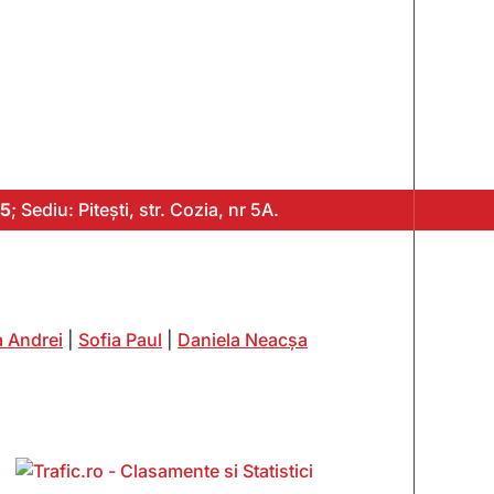
5
; Sediu: Pitești, str. Cozia, nr 5A.
 Andrei
|
Sofia Paul
|
Daniela Neacșa