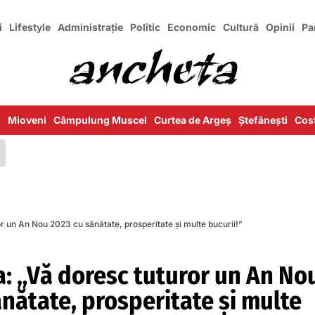
i
Lifestyle
Administrație
Politic
Economic
Cultură
Opinii
Pa
i
Mioveni
Câmpulung Muscel
Curtea de Argeș
Ștefănești
Cost
r un An Nou 2023 cu sănătate, prosperitate și multe bucurii!”
a: „Vă doresc tuturor un An No
nătate, prosperitate și multe