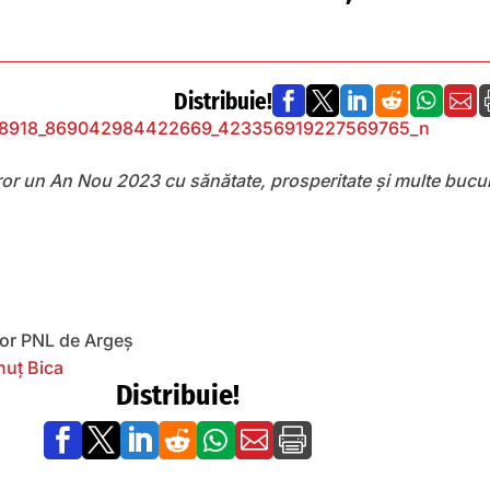
Distribuie!






or un An Nou 2023 cu sănătate, prosperitate și multe bucur
tor PNL de Argeș
uț Bica
Distribuie!






