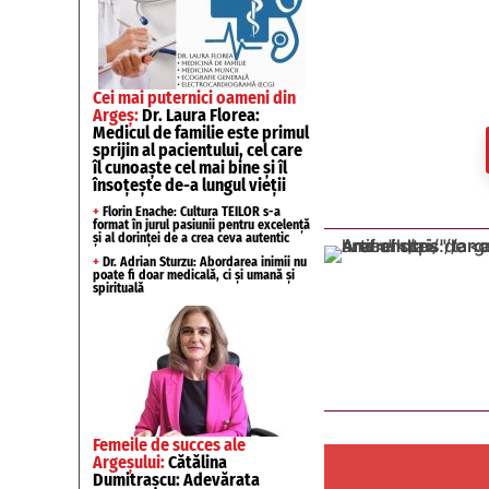
Cei mai puternici oameni din
Argeș:
Dr. Laura Florea:
Medicul de familie este primul
sprijin al pacientului, cel care
îl cunoaște cel mai bine și îl
însoțește de-a lungul vieții
+
Florin Enache: Cultura TEILOR s-a
format în jurul pasiunii pentru excelență
și al dorinței de a crea ceva autentic
+
Dr. Adrian Sturzu: Abordarea inimii nu
poate fi doar medicală, ci și umană și
spirituală
Femeile de succes ale
Argeșului:
Cătălina
Dumitrașcu: Adevărata