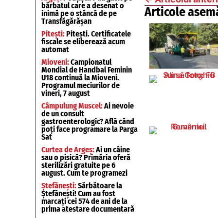
bărbatul care a desenat o
Articole asem
inimă pe o stâncă de pe
Transfăgărășan
Pitești:
Pitești. Certificatele
fiscale se eliberează acum
automat
Mioveni:
Campionatul
Mondial de Handbal Feminin
U18 continuă la Mioveni.
Programul meciurilor de
vineri, 7 august
Câmpulung Muscel:
Ai nevoie
de un consult
gastroenterologic? Află când
poți face programare la Parga
Sat
Curtea de Argeș:
Ai un câine
sau o pisică? Primăria oferă
sterilizări gratuite pe 6
august. Cum te programezi
Ștefănești:
Sărbătoare la
Ștefănești! Cum au fost
marcați cei 574 de ani de la
prima atestare documentară