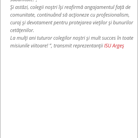
Și astăzi, colegii noștri își reafirmă angajamentul față de
comunitate, continuând să acționeze cu profesionalism,
curaj și devotament pentru protejarea vieților și bunurilor
cetățenilor.
La mulți ani tuturor colegilor noștri și mult succes în toate
misiunile viitoare! ”, transmit reprezentanții
ISU Argeș