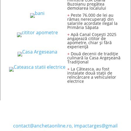
Buzoianu pregătea
demolarea localului
+
Peste 76.000 de lei au
rămas nerecuperați din
salariile acordate ilegal la
Primăria Săpata
+
Apă Canal Coșești 2025
angajează cititor de
apometre, chiar și fără
experiență
+
Două decenii de tradiție
culinară la Casa Argeșeană
Tradițional
+
La Căteasca, au fost
instalate două stații de
reîncărcare a vehiculelor
electrice
Contact
: e-mail:
contact@anchetaonline.ro,
impactarges@gmail