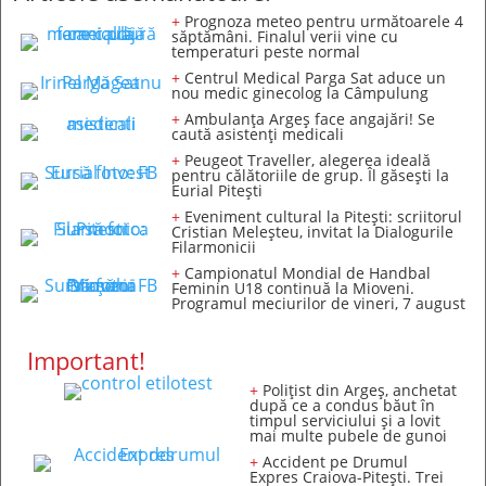
+
Prognoza meteo pentru următoarele 4
săptămâni. Finalul verii vine cu
temperaturi peste normal
+
Centrul Medical Parga Sat aduce un
nou medic ginecolog la Câmpulung
+
Ambulanța Argeș face angajări! Se
caută asistenți medicali
+
Peugeot Traveller, alegerea ideală
pentru călătoriile de grup. Îl găsești la
Eurial Pitești
+
Eveniment cultural la Pitești: scriitorul
Cristian Meleșteu, invitat la Dialogurile
Filarmonicii
+
Campionatul Mondial de Handbal
Feminin U18 continuă la Mioveni.
Programul meciurilor de vineri, 7 august
Important!
+
Polițist din Argeș, anchetat
după ce a condus băut în
timpul serviciului și a lovit
mai multe pubele de gunoi
+
Accident pe Drumul
Expres Craiova-Pitești. Trei