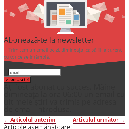
Abonează-te la newsletter
Trimitem un email pe zi, dimineața, ca să fii la curent
cu tot ce se întâmplă.
Abonează-te!
Ați fost abonat cu succes. Mâine
dimineață la ora 06:00 un email cu
ultimele știri va trimis pe adresa
de email introdusă.
←
Articolul anterior
Articolul următor
→
Articole asemănătoare: