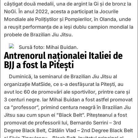
câștigat două medalii, una de argint la Gi și de bronz la
NoGi. În anul 2022, acesta a participat la Jocurile
Mondiale ale Polițiștilor și Pompierilor, în Olanda, unde
a reușit performanța de a ieși dublu campion mondial la
probele de Brazilian Jiu Jitsu.
Antrenorul naționalei Italiei de
BJJ a fost la Pitești
Duminică
,
la
seminarul de Brazilian Jiu Jitsu al
organizație MatSide,
ce s-a desfășurat la Pitești, au
avut loc 60
de promovări ale sportivilor
, printre care și
3 centuri negre
.
Iar Mihai Buidan
a fost
astfel promovat
ca ”p
rofesso
r”,
primi
nd
centura neagră în Brazilian Jiu
Jitsu sau cum spun ei
”
Black Belt
”. Piteșteanul
a fost
promovat de professorii lui, Bernardo Serrini – 3rd
Degree Black Belt
,
Cătălin Vlad – 2nd Degree Black Belt