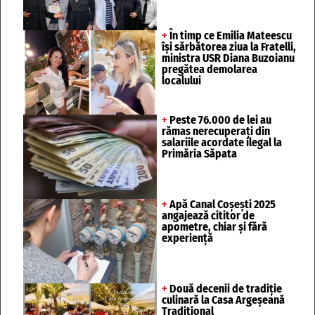
+
În timp ce Emilia Mateescu
își sărbătorea ziua la Fratelli,
ministra USR Diana Buzoianu
pregătea demolarea
localului
+
Peste 76.000 de lei au
rămas nerecuperați din
salariile acordate ilegal la
Primăria Săpata
+
Apă Canal Coșești 2025
angajează cititor de
apometre, chiar și fără
experiență
+
Două decenii de tradiție
culinară la Casa Argeșeană
Tradițional