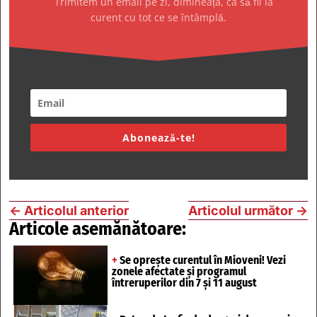
Trimitem un email pe zi, dimineața, ca să fii la
curent cu tot ce se întâmplă.
Abonează-te!
←
Articolul anterior
Articolul următor
→
Articole asemănătoare:
+
Se oprește curentul în Mioveni! Vezi
zonele afectate și programul
întreruperilor din 7 și 11 august