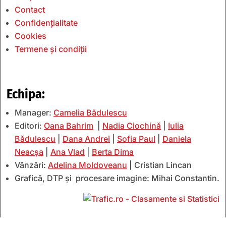
Contact
Confidențialitate
Cookies
Termene și condiții
Echipa:
Manager:
Camelia Bădulescu
Editori:
Oana Bahrim
|
Nadia Ciochină
|
Iulia
Bădulescu
|
Dana Andrei
|
Sofia Paul
|
Daniela
Neacșa
|
Ana Vlad
|
Berta Dima
Vânzări:
Adelina Moldoveanu
| Cristian Lincan
Grafică, DTP și procesare imagine: Mihai Constantin.