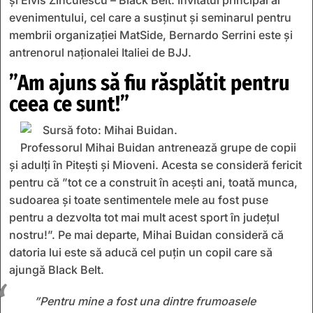
și
Elvis Zinculescu – Black Belt
. I
nvitat
ul
principal
al
evenimentului, cel care a susținut și
seminarul pentru
membrii organiza
ț
iei MatSide
,
Bernardo Serrini este și
antrenorul naționalei Italiei de BJJ
.
”Am ajuns să fiu răsplătit pentru
ceea ce sunt!”
Professor
ul
Mihai Buidan
a
ntrenează grupe de copii
și adulți în Pitești și Mioveni
. Acesta se consideră
fericit
pentru că
”
tot ce a construit în acești ani, toată munca,
sudoarea și toate sentimentele mele au fost puse
pentru a dezvolta tot mai mult acest sport în județul
nostru!
”. Pe mai departe, Mihai Buidan consideră că
datoria
lui
este să aduc
ă
cel puțin un copil
care să
ajungă
Black Belt
.
”
Pentru mine a fost una dintre frumoasele