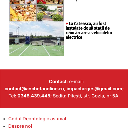
+
La Căteasca, au fost
instalate două stații de
reîncărcare a vehiculelor
electrice
Contact
: e-mail:
contact@anchetaonline.ro,
impactarges@gmail.com
;
Tel:
0348.439.445
; Sediu: Pitești, str. Cozia, nr 5A.
Codul Deontologic asumat
Despre noi