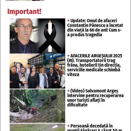
Important!
+
Update: Omul de afaceri
Constantin Pănescu a încetat
din viață la 66 de ani! Cum s-
a produs tragedia
+
AFACERILE ARGEȘULUI 2025
(III). Transportatorii trag
frâna, hotelierii țin direcția,
serviciile medicale schimbă
viteza
+
(Video) Salvamont Argeș
intervine pentru recuperarea
unor turişti aflaţi în
dificultate
+
Persoană decedată în
munții Făgăraș! A căzut 50 m