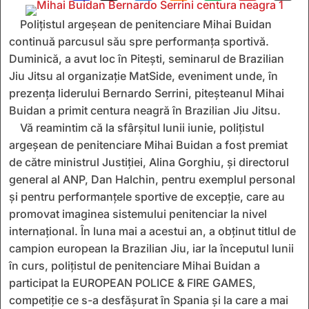
Polițistul argeșean de penitenciare Mihai Buidan
continuă parcusul său spre performanța sportivă.
Duminică,
a avut loc în Pitești, seminarul de Brazilian
Jiu Jitsu al organizație MatSide,
eveniment unde, în
prezența liderului
Bernardo Serrini
, piteșteanul
Mihai
Buidan a primit centura neagră în Brazilian Jiu Jitsu
.
Vă reamintim că la sfârșitul lunii iunie, p
olițistul
argeșean de penitenciare Mihai Buidan a fost premiat
de către ministrul Justiției, Alina Gorghiu, și directorul
general al ANP, Dan Halchin, pentru exemplul personal
și pentru performanțele sportive de excepție, care au
promovat imaginea sistemului penitenciar la nivel
internațional.
Î
n luna mai a
acestui
an, a
obținut
titlul de
campion european
la
Brazilian Jiu
, iar la începutul lunii
în curs, p
olițistul de penitenciare Mihai Buidan
a
particip
at
la EUROPEAN POLICE & FIRE GAMES,
competiție ce s
-a
desfăș
urat
în Spania
și la care
a mai