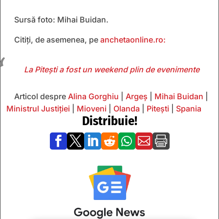
Sursă foto: Mihai Buidan.
Citiți, de asemenea, pe
anchetaonline.ro:
La Pitești a fost un weekend plin de evenimente
Articol despre
Alina Gorghiu
|
Argeș
|
Mihai Buidan
|
Ministrul Justiției
|
Mioveni
|
Olanda
|
Pitești
|
Spania
Distribuie!






