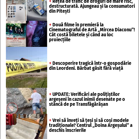
+
Rețea de trafic de droguri de mare risc,
destructurată. Ajungeau și la consumatori
din Pitești
+
Două filme în premieră la
Cinematograful de Artă „Mircea Diaconu”!
Cât costă biletele și când au loc
proiecțiile
+
Descoperire tragică într-o gospodărie
din Leordeni. Bărbat găsit fără viață
+
UPDATE: Verificări ale polițiștilor
argeșeni în cazul inimii desenate pe o
stâncă de pe Transfăgărășan
+
Vrei să înveți să țeși și să coși modele
tradiționale? Centrul „Doina Argeșului” a
deschis înscrierile