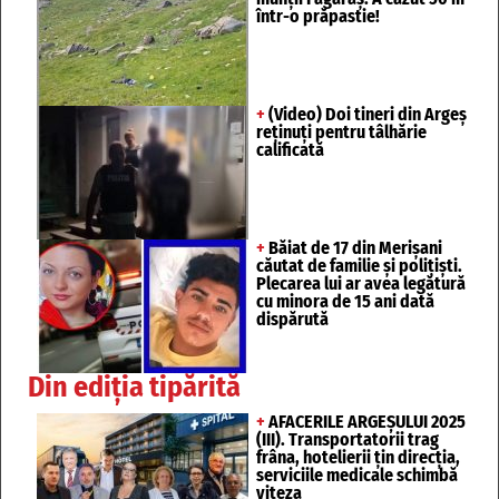
într-o prăpastie!
+
(Video) Doi tineri din Argeș
reținuți pentru tâlhărie
calificată
+
Băiat de 17 din Merișani
căutat de familie și polițiști.
Plecarea lui ar avea legătură
cu minora de 15 ani dată
dispărută
Din ediția tipărită
+
AFACERILE ARGEȘULUI 2025
(III). Transportatorii trag
frâna, hotelierii țin direcția,
serviciile medicale schimbă
viteza