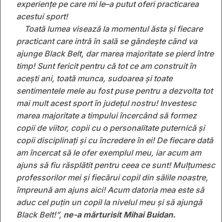
experiențe pe care mi le
–
a putut oferi practicarea
acestui sport!
Toată lumea visează la momentul ăsta și fiecare
practicant care intră în sală se gândește când va
ajunge Black Belt, dar marea majoritate se pierd între
timp! Sunt fericit pentru că tot ce am construit în
acești ani, toată munca, sudoarea și toate
sentimentele mele au fost puse pentru a dezvolta tot
mai mult acest sport în județul nostru! Investesc
marea majoritate a timpului încercând să formez
copii de viitor, copii cu o personalitate puternică și
copii disciplinați și cu încredere în ei! De fiecare dată
am încercat să le ofer exemplul meu, iar acum am
ajuns să fiu răsplătit pentru ceea ce sunt! Mulțumesc
professorilor mei și fiecărui copil din sălile noastre,
împreună am ajuns aici! Acum datoria mea este să
aduc cel puțin un copil la nivelul meu și să ajungă
Black Belt!
”,
ne-a mărturisit Mihai Buidan.