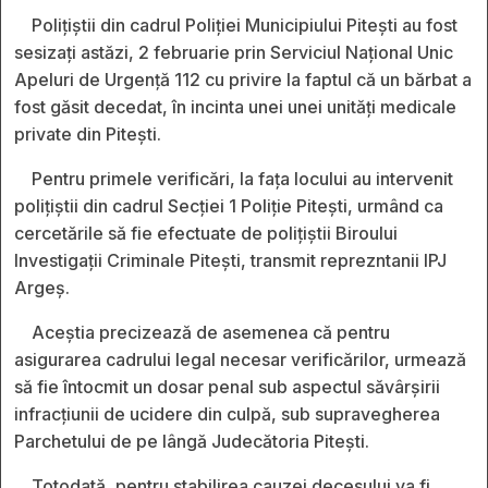
Polițiștii din cadrul Poliției Municipiului Pitești au fost
sesizați astăzi, 2 februarie prin Serviciul Național Unic
Apeluri de Urgență 112 cu privire la faptul că un bărbat a
fost găsit decedat, în incinta unei unei unități medicale
private din Pitești.
Pentru primele verificări, la fața locului au intervenit
polițiștii din cadrul Secției 1 Poliție Pitești, urmând ca
cercetările să fie efectuate de polițiștii Biroului
Investigații Criminale Pitești, transmit reprezntanii IPJ
Argeș.
Aceștia precizează de asemenea că pentru
asigurarea cadrului legal necesar verificărilor, urmează
să fie întocmit un dosar penal sub aspectul săvârșirii
infracțiunii de ucidere din culpă, sub supravegherea
Parchetului de pe lângă Judecătoria Pitești.
Totodată, pentru stabilirea cauzei decesului va fi