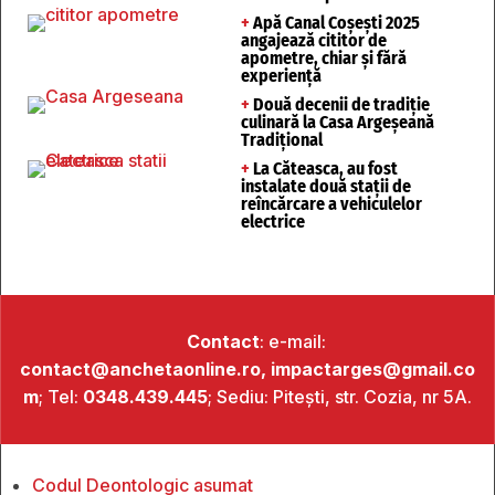
+
Apă Canal Coșești 2025
angajează cititor de
apometre, chiar și fără
experiență
+
Două decenii de tradiție
culinară la Casa Argeșeană
Tradițional
+
La Căteasca, au fost
instalate două stații de
reîncărcare a vehiculelor
electrice
Contact
: e-mail:
contact@anchetaonline.ro,
impactarges@gmail.co
m
; Tel:
0348.439.445
; Sediu: Pitești, str. Cozia, nr 5A.
Codul Deontologic asumat