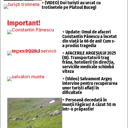
+
(VIDEO) Doi turiști au urcat cu
trotinetele pe Platoul Bucegi
Important!
+
Update: Omul de afaceri
Constantin Pănescu a încetat
din viață la 66 de ani! Cum s-
a produs tragedia
+
AFACERILE ARGEȘULUI 2025
(III). Transportatorii trag
frâna, hotelierii țin direcția,
serviciile medicale schimbă
viteza
+
(Video) Salvamont Argeș
intervine pentru recuperarea
unor turişti aflaţi în
dificultate
+
Persoană decedată în
munții Făgăraș! A căzut 50 m
într-o prăpastie!