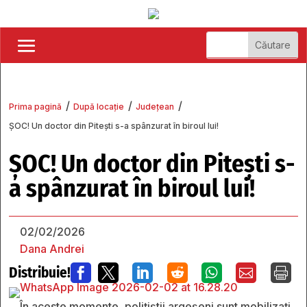
/
/
/
Prima pagină
După locație
Județean
ȘOC! Un doctor din Pitești s-a spânzurat în biroul lui!
ȘOC! Un doctor din Pitești s-
a spânzurat în biroul lui!
02/02/2026
Dana Andrei
Distribuie!







În aceste momente, polițiștii argeșeni sunt mobilizați