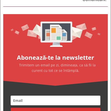
Abonează-te la newsletter
Trimitem un email pe zi, dimineața, ca să fii la
curent cu tot ce se întâmplă.