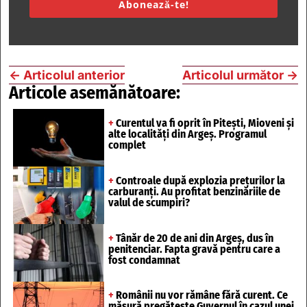
Abonează-te!
←
Articolul anterior
Articolul următor
→
Articole asemănătoare:
+
Curentul va fi oprit în Pitești, Mioveni și
alte localități din Argeș. Programul
complet
+
Controale după explozia prețurilor la
carburanți. Au profitat benzinăriile de
valul de scumpiri?
+
Tânăr de 20 de ani din Argeș, dus în
penitenciar. Fapta gravă pentru care a
fost condamnat
+
Românii nu vor rămâne fără curent. Ce
măsură pregătește Guvernul în cazul unei