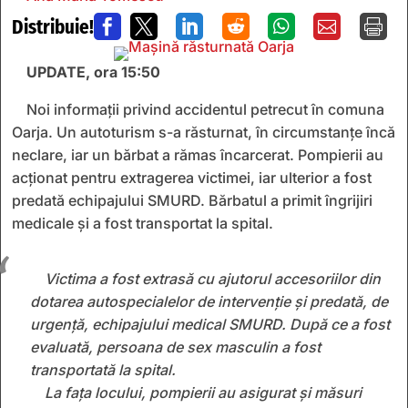
Distribuie!







UPDATE, ora 15:50
Noi informații privind accidentul petrecut în comuna
Oarja. Un autoturism s-a răsturnat, în circumstanțe încă
neclare, iar un bărbat a rămas încarcerat. Pompierii au
acționat pentru extragerea victimei, iar ulterior a fost
predată echipajului SMURD. Bărbatul a primit îngrijiri
medicale și a fost transportat la spital.
Victima a fost extrasă cu ajutorul accesoriilor din
dotarea autospecialelor de intervenție și predată, de
urgență, echipajului medical SMURD. După ce a fost
evaluată, persoana de sex masculin a fost
transportată la spital.
La fața locului, pompierii au asigurat și măsuri