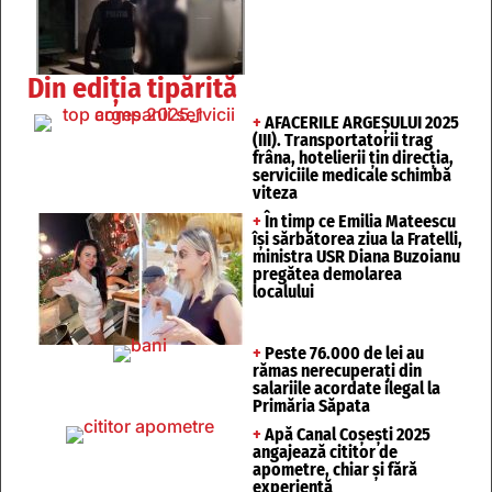
Din ediția tipărită
+
AFACERILE ARGEȘULUI 2025
(III). Transportatorii trag
frâna, hotelierii țin direcția,
serviciile medicale schimbă
viteza
+
În timp ce Emilia Mateescu
își sărbătorea ziua la Fratelli,
ministra USR Diana Buzoianu
pregătea demolarea
localului
+
Peste 76.000 de lei au
rămas nerecuperați din
salariile acordate ilegal la
Primăria Săpata
+
Apă Canal Coșești 2025
angajează cititor de
apometre, chiar și fără
experiență