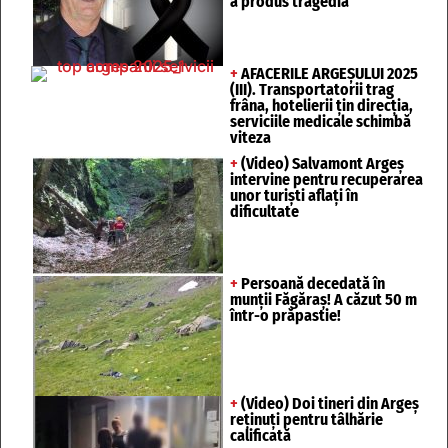
a produs tragedia
+
AFACERILE ARGEȘULUI 2025
(III). Transportatorii trag
frâna, hotelierii țin direcția,
serviciile medicale schimbă
viteza
+
(Video) Salvamont Argeș
intervine pentru recuperarea
unor turişti aflaţi în
dificultate
+
Persoană decedată în
munții Făgăraș! A căzut 50 m
într-o prăpastie!
+
(Video) Doi tineri din Argeș
reținuți pentru tâlhărie
calificată