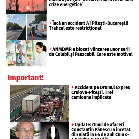
crize energetice
+
Încă un accident A1 Pitești-București!
Traficul este restricționat
+
ANMDMR a blocat vânzarea unor serii
de Colebil și Panzcebil. Care este motivul
Important!
+
Accident pe Drumul Expres
Craiova-Pitești. Trei
camioane implicate
+
Update: Omul de afaceri
Constantin Pănescu a încetat
din viață la 66 de ani! Cum s-