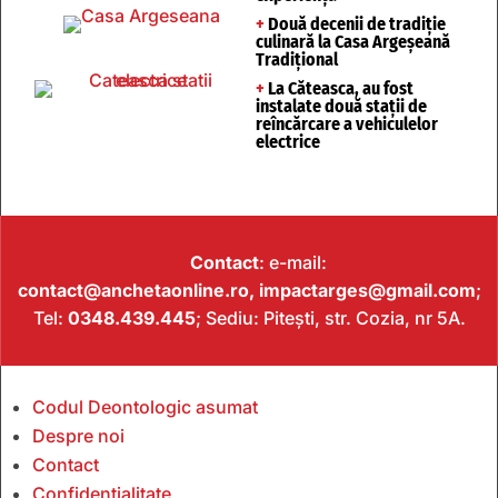
+
Două decenii de tradiție
culinară la Casa Argeșeană
Tradițional
+
La Căteasca, au fost
instalate două stații de
reîncărcare a vehiculelor
electrice
Contact
: e-mail:
contact@anchetaonline.ro,
impactarges@gmail.com
;
Tel:
0348.439.445
; Sediu: Pitești, str. Cozia, nr 5A.
Codul Deontologic asumat
Despre noi
Contact
Confidențialitate