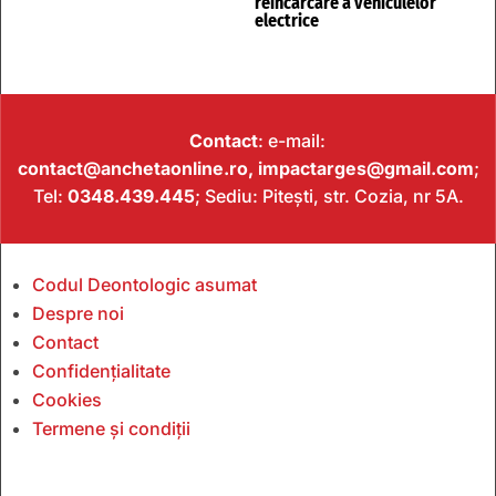
reîncărcare a vehiculelor
electrice
Contact
: e-mail:
contact@anchetaonline.ro,
impactarges@gmail.com
;
Tel:
0348.439.445
; Sediu: Pitești, str. Cozia, nr 5A.
Codul Deontologic asumat
Despre noi
Contact
Confidențialitate
Cookies
Termene și condiții