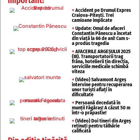
Important!
+
Accident pe Drumul Expres
Craiova-Pitești. Trei
camioane implicate
+
Update: Omul de afaceri
Constantin Pănescu a încetat
din viață la 66 de ani! Cum s-
a produs tragedia
+
AFACERILE ARGEȘULUI 2025
(III). Transportatorii trag
frâna, hotelierii țin direcția,
serviciile medicale schimbă
viteza
+
(Video) Salvamont Argeș
intervine pentru recuperarea
unor turişti aflaţi în
dificultate
+
Persoană decedată în
munții Făgăraș! A căzut 50 m
într-o prăpastie!
+
(Video) Doi tineri din Argeș
reținuți pentru tâlhărie
calificată