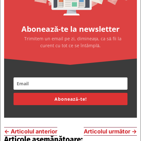
Abonează-te la newsletter
Trimitem un email pe zi, dimineața, ca să fii la
curent cu tot ce se întâmplă.
Abonează-te!
←
Articolul anterior
Articolul următor
→
Articole asemănătoare: