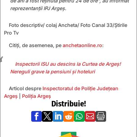
de ani a fost reținută pentru 24 de ore”, au informat
reprezentanții IPJ Argeș.
Foto descriptiv/ colaj Ancheta/ Foto Canal 33/Știrile
Pro Tv
Citiți, de asemenea, pe
anchetaonline.ro
:
Inspectorii ISU au descins la Curtea de Argeș!
Nereguli grave la pensiuni și hoteluri
Articol despre
Inspectoratul de Poliție Județean
Argeș
|
Poliţia Argeş
Distribuie!






