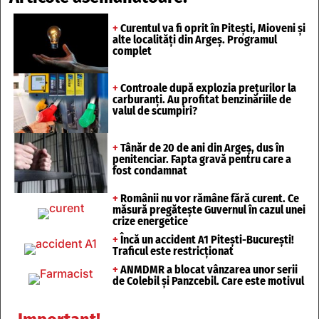
+
Curentul va fi oprit în Pitești, Mioveni și
alte localități din Argeș. Programul
complet
+
Controale după explozia prețurilor la
carburanți. Au profitat benzinăriile de
valul de scumpiri?
+
Tânăr de 20 de ani din Argeș, dus în
penitenciar. Fapta gravă pentru care a
fost condamnat
+
Românii nu vor rămâne fără curent. Ce
măsură pregătește Guvernul în cazul unei
crize energetice
+
Încă un accident A1 Pitești-București!
Traficul este restricționat
+
ANMDMR a blocat vânzarea unor serii
de Colebil și Panzcebil. Care este motivul