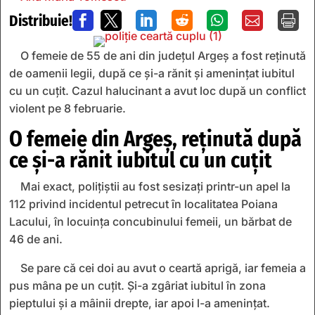
Distribuie!







O femeie de 55 de ani din județul Argeș a fost reținută
de oamenii legii, după ce și-a rănit și amenințat iubitul
cu un cuțit. Cazul halucinant a avut loc după un conflict
violent pe 8 februarie.
O femeie din Argeș, reținută după
ce și-a rănit iubitul cu un cuțit
Mai exact, polițiștii au fost sesizați printr-un apel la
112 privind incidentul petrecut în localitatea Poiana
Lacului, în locuința concubinului femeii, un bărbat de
46 de ani.
Se pare că cei doi au avut o ceartă aprigă, iar femeia a
pus mâna pe un cuțit. Și-a zgâriat iubitul în zona
pieptului și a mâinii drepte, iar apoi l-a amenințat.