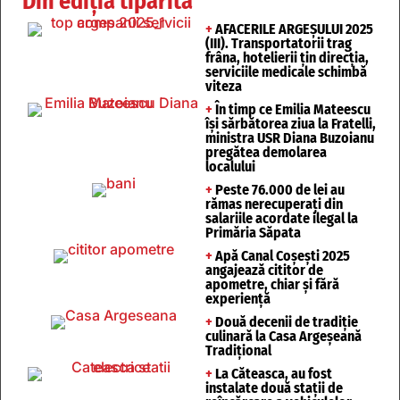
Din ediția tipărită
+
AFACERILE ARGEȘULUI 2025
(III). Transportatorii trag
frâna, hotelierii țin direcția,
serviciile medicale schimbă
viteza
+
În timp ce Emilia Mateescu
își sărbătorea ziua la Fratelli,
ministra USR Diana Buzoianu
pregătea demolarea
localului
+
Peste 76.000 de lei au
rămas nerecuperați din
salariile acordate ilegal la
Primăria Săpata
+
Apă Canal Coșești 2025
angajează cititor de
apometre, chiar și fără
experiență
+
Două decenii de tradiție
culinară la Casa Argeșeană
Tradițional
+
La Căteasca, au fost
instalate două stații de